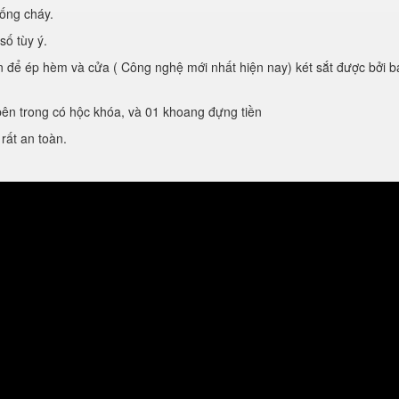
́ng cháy.
́ tùy ý.
ể ép hèm và cửa ( Công nghệ mới nhất hiện nay) két sắt được bởi ba 
 trong có hộc khóa, và 01 khoang đựng tiền
rất an toàn.