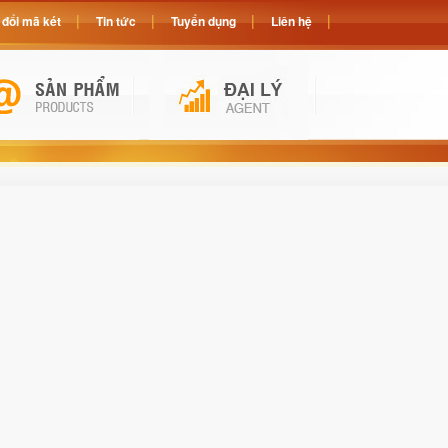
đổi mã két
Tin tức
Tuyển dụng
Liên hệ