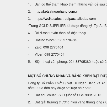
1. Bạn có thể tham khảo thêm những vấn đề sau để lự
2.
http://ketsatnganhang.com.vn
3.
https://welkosafes.trustpass.alibaba.com
“Trang GOLD SUPPLIER đã được đăng ký Tại ALIBA
4. Để được tư vấn theo số điện thoại
· Hotline 24/24: 098 2770404
· Zalo: 098 2770404
· Viber: 098 2770404
5. Điện thoại văn phòng: 024 33705382 hoặc số
MỘT SỐ CHỨNG NHẬN VÀ BẰNG KHEN ĐẠT ĐƯ
Công ty Cổ Phần Thiết Bị Vật Tư Ngân Hàng Và An T
năm 2003 đến nay được sơ lược như sau:
1. Đạt tiêu chuẩn ISO Quốc tế SGS 9001:2015
2. Đạt giải thưởng thương hiệu vàng thăng long