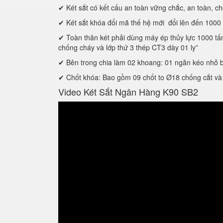
✔ Két sắt có kết cấu an toàn vững chắc, an toàn, chô
✔ Két sắt khóa đổi mã thế hệ mới đổi lên đến 1000 sô
✔ Toàn thân két phải dùng máy ép thủy lực 1000 tấn đ
chống cháy và lớp thứ 3 thép CT3 dày 01 ly”
✔ Bên trong chia làm 02 khoang: 01 ngăn kéo nhỏ bên
✔ Chốt khóa: Bao gồm 09 chốt to Ø18 chống cắt và 
Video Két Sắt Ngân Hàng K90 SB2