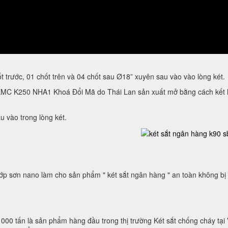
ốt trước, 01 chốt trên và 04 chốt sau Ø18” xuyên sau vào vào lòng két.
 K250 NHA1 Khoá Đổi Mã do Thái Lan sản xuất mở bằng cách kết hợp ch
âu vào trong lòng két.
p sơn nano làm cho sản phẩm " két sắt ngân hàng " an toàn không bị p
1000 tấn là sản phẩm hàng đầu trong thị trường Két sắt chống cháy tạ