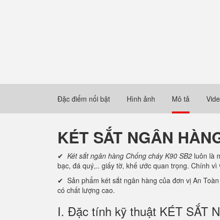
Đặc điểm nổi bật
Hình ảnh
Mô tả
Vid
KÉT SẮT NGÂN HÀNG
✔
Két sắt ngân hàng Chống cháy K90 SB2
luôn là 
bạc, đá quý,.. giấy tờ, khế ước quan trọng. Chính vì
✔ Sản phẩm két sắt ngân hàng của đơn vị An Toàn K
có chất lượng cao.
I. Đặc tính kỹ thuật KÉT S