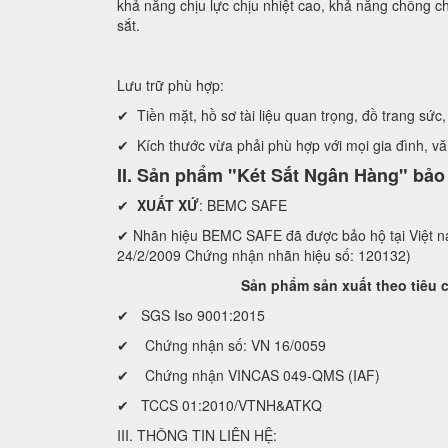
khả năng chịu lực chịu nhiệt cao, khả năng chống ch
sắt.
Lưu trữ phù hợp:
✔ Tiền mặt, hồ sơ tài liệu quan trọng, đồ trang sức, 
✔ Kích thước vừa phải phù hợp với mọi gia đình, v
II. Sản phẩm "Két Sắt Ngân Hàng" bả
✔
XUẤT XỨ
: BEMC SAFE
✔ Nhãn hiệu BEMC SAFE đã được bảo hộ tại Việ
24/2/2009 Chứng nhận nhãn hiệu số: 120132)
Sản phẩm sản xuất theo tiêu chuẩ
✔ SGS Iso 9001:2015
✔ Chứng nhận số: VN 16/0059
✔ Chứng nhận VINCAS 049-QMS (IAF)
✔ TCCS 01:2010/VTNH&ATKQ
III. THÔNG TIN LIÊN HỆ: