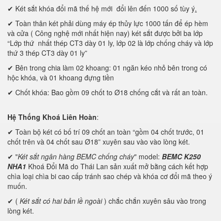
✔ Két sắt khóa đổi mã thế hệ mới đổi lên đến 1000 số tùy ý
.
✔ Toàn thân két phải dùng máy ép thủy lực 1000 tấn để ép hèm
và cửa ( Công nghệ mới nhất hiện nay) két sắt được bởi ba lớp
“Lớp thứ nhất thép CT3 dày 01 ly, lớp 02 là lớp chống cháy và lớp
thứ 3 thép CT3 dày 01 ly”
✔ Bên trong chia làm 02 khoang: 01 ngăn kéo nhỏ bên trong có
hộc khóa, và 01 khoang đựng tiền
✔ Chốt khóa: Bao gồm 09 chốt to Ø18 chống cắt và rất an toàn.
Hệ Thống Khoá Liên Hoàn
:
✔ Toàn bộ két có bố trí 09 chốt an toàn “gồm 04 chốt trước, 01
chốt trên và 04 chốt sau Ø18” xuyên sau vào vào lòng két.
✔ "
Két sắt ngân hàng BEMC chống cháy
" model:
BEMC K250
NHA1
Khoá Đổi Mã do Thái Lan sản xuất mở bằng cách kết hợp
chìa loại chìa bi cao cấp tránh sao chép và khóa cơ đổi mã theo ý
muốn.
✔ (
Két sắt có hai bản lề ngoài
) chắc chắn xuyên sâu vào trong
lòng két.