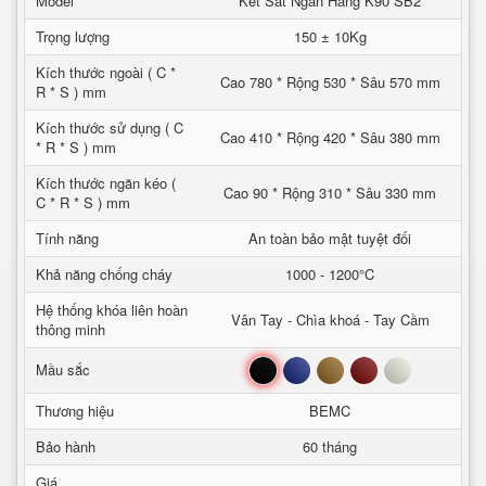
Model
Két Sắt Ngân Hàng K90 SB2
Trọng lượng
150 ± 10Kg
Kích thước ngoài ( C *
Cao 780 * Rộng 530 * Sâu 570 mm
R * S ) mm
Kích thước sử dụng ( C
Cao 410 * Rộng 420 * Sâu 380 mm
* R * S ) mm
Kích thước ngăn kéo (
Cao 90 * Rộng 310 * Sâu 330 mm
C * R * S ) mm
Tính năng
An toàn bảo mật tuyệt đối
Khả năng chống cháy
1000 - 1200°C
Hệ thống khóa liên hoàn
Vân Tay - Chìa khoá - Tay Cầm
thông minh
Đen
Xanh
Nâu
Đỏ
Trắng
Mầu sắc
Thương hiệu
BEMC
Bảo hành
60 tháng
Giá