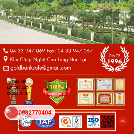
0982770404
back