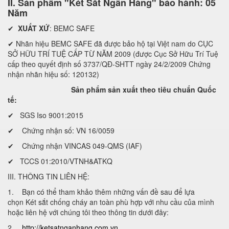
II. Sản phẩm "Két Sắt Ngân Hàng" bảo hành: 05
Năm
✔
XUẤT XỨ
: BEMC SAFE
✔ Nhãn hiệu BEMC SAFE đã được bảo hộ tại Việt nam do CỤC
SỞ HỮU TRÍ TUỆ CẤP TỪ NĂM 2009 (được Cục Sở Hữu Trí Tuệ
cấp theo quyết định số 3737/QĐ-SHTT ngày 24/2/2009 Chứng
nhận nhãn hiệu số: 120132)
Sản phẩm sản xuất theo tiêu chuẩn Quốc
tế:
✔ SGS Iso 9001:2015
✔ Chứng nhận số: VN 16/0059
✔ Chứng nhận VINCAS 049-QMS (IAF)
✔ TCCS 01:2010/VTNH&ATKQ
III. THÔNG TIN LIÊN HỆ:
1. Bạn có thể tham khảo thêm những vấn đề sau để lựa
chọn Két sắt chống cháy an toàn phù hợp với nhu cầu của mình
hoặc liên hệ với chúng tôi theo thông tin dưới đây:
2.
http://ketsatnganhang.com.vn