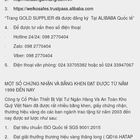
3.
https://welkosafes.trustpass.alibaba.com
“Trang GOLD SUPPLIER đã được đăng ký Tại ALIBABA Quốc tế”
4. Để được tư vấn theo số điện thoại
· Hotline 24/24: 098 2770404
· Zalo: 098 2770404
· Viber: 098 2770404
5. Điện thoại văn phòng: 024 33705382 hoặc số 024 33947067
MỘT SỐ CHỨNG NHẬN VÀ BẰNG KHEN ĐẠT ĐƯỢC TỪ NĂM
1999 ĐẾN NAY
Công ty Cổ Phần Thiết Bị Vật Tư Ngân Hàng Và An Toàn Kho
Quỹ Việt Nam đã được rất nhiều bằng khen, giấy chứng nhận,
thương hiệu vàng do các ban ngành trao tặng từ năm 2003 đến
nay được sơ lược như sau:
1. Đạt tiêu chuẩn ISO Quốc tế SGS 9001:2015
2. Đạt giải thưởng thương hiệu vàng thăng long ( QĐ16-HATAP