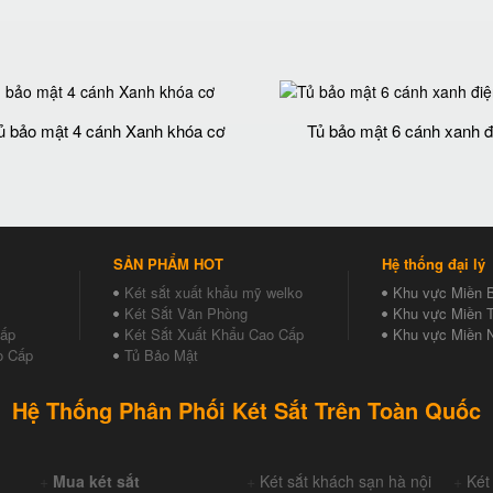
ủ bảo mật 4 cánh Xanh khóa cơ
Tủ bảo mật 6 cánh xanh đ
SẢN PHẨM HOT
Hệ thống đại lý
Két sắt xuất khẩu mỹ welko
Khu vực Miền 
Két Sắt Văn Phòng
Khu vực Miền T
Cấp
Két Sắt Xuất Khẩu Cao Cấp
Khu vực Miền 
o Cấp
Tủ Bảo Mật
Hệ Thống Phân Phối Két Sắt Trên Toàn Quốc
+
Mua két sắt
+
Két sắt khách sạn hà nội
+
Két