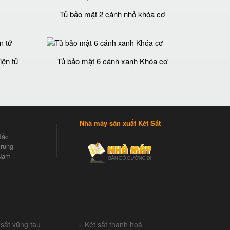
Tủ bảo mật 2 cánh nhỏ khóa cơ
iện tử
Tủ bảo mật 6 cánh xanh Khóa cơ
Nhà máy sản xuất Két Sắt
Bắc
rung
Nam
 sắt vũng tàu
+
Két sắt thanh hoá