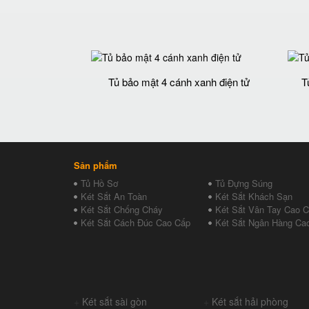
Tủ bảo mật 4 cánh xanh điện tử
T
Sản phẩm
Tủ Hồ Sơ
Tủ Đựng Súng
Két Sắt An Toàn
Két Sắt Khách Sạn
Két Sắt Chống Cháy
Két Sắt Vân Tay Cao 
Két Sắt Cách Đúc Cao Cấp
Két Sắt Ngân Hàng Ca
+
Két sắt sài gòn
+
Két sắt hải phòng