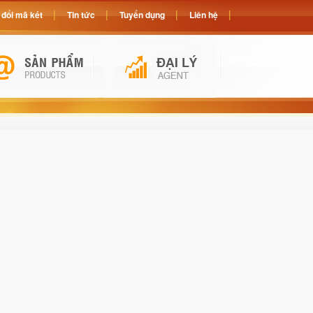
đổi mã két
Tin tức
Tuyển dụng
Liên hệ