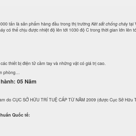
c 1000 tấn là sản phẩm hàng đầu trong thị trường
Két sắt chống chá
y tại
áy có thể chịu được nhiệt độ lên tới 1030 độ C trong thời gian lớn lên
các thiết bị điện tử cầm tay và những vật có giá trị cao.
ăn phòng…
o hành: 05 Năm
t nam do CỤC SỞ HỮU TRÍ TUỆ CẤP TỪ NĂM 2009 (được Cục Sở Hữu
n Quốc tế: