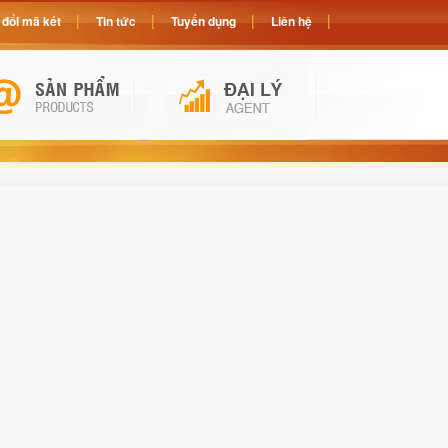
đổi mã két
Tin tức
Tuyển dụng
Liên hệ