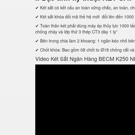
✔ Két sắt có kết cấu an toàn vững chắc, an toàn, chô
✔ Két sắt khóa đổi mã thế hệ mới đổi lên đến 1000 s
✔ Toàn thân két phải dùng máy ép thủy lực 1000 tấn đ
chống cháy và lớp thứ 3 thép CT3 dày 1 ly”
✔ Bên trong chia làm 2 khoang: 1 ngăn kéo nhỏ bên tr
✔ Chốt khóa: Bao gồm 08 chốt to Ø18 chống cắt và 
Video Két Sắt Ngân Hàng BECM K250 NH