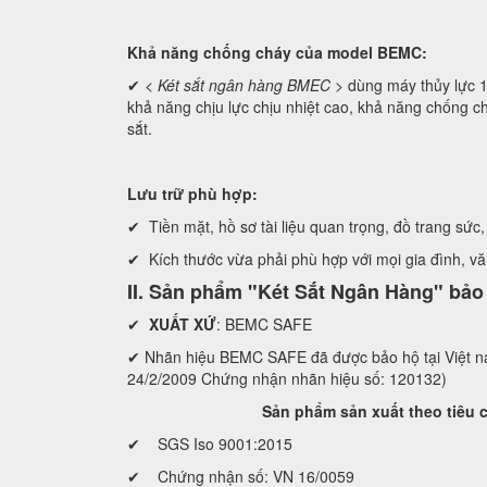
Khả năng chống cháy của model BEMC:
✔ <
Két sắt ngân hàng BMEC
> dùng máy thủy lự
khả năng chịu lực chịu nhiệt cao, khả năng chống ch
sắt.
Lưu trữ phù hợp:
✔ Tiền mặt, hồ sơ tài liệu quan trọng, đồ trang sức, 
✔ Kích thước vừa phải phù hợp với mọi gia đình, v
II. Sản phẩm "Két Sắt Ngân Hàng" bả
✔
XUẤT XỨ
: BEMC SAFE
✔ Nhãn hiệu BEMC SAFE đã được bảo hộ tại Việ
24/2/2009 Chứng nhận nhãn hiệu số: 120132)
Sản phẩm sản xuất theo tiêu chuẩ
✔ SGS Iso 9001:2015
✔ Chứng nhận số: VN 16/0059