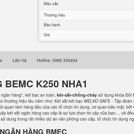
Mầu sắc
Thương hiệu
Bảo hành
Giá
eo
Liên hệ
Hotline: 0986 330404
G BEMC K250 NHA1
t ngân hàng",
két bạc an toàn
,
két-sắt-chống-cháy
sử dụng khóa Đổi 
à có thương hiệu lâu năm như: Két sắt két bạc WELKO SAFE - Tập đoàn 
ối quan tâm hàng đầu của các tổ chức tín dụng, cơ quan bảo mật, bởi 
ì vậy két sắt ngân hàng cao cấp là sự lựa chọn tin cậy của bạn.... và 
sử dụng trong rất nhiều dự án văn phòng cao cấp, tổ chức tín dụng n
SẮT NGÂN HÀNG BMEC