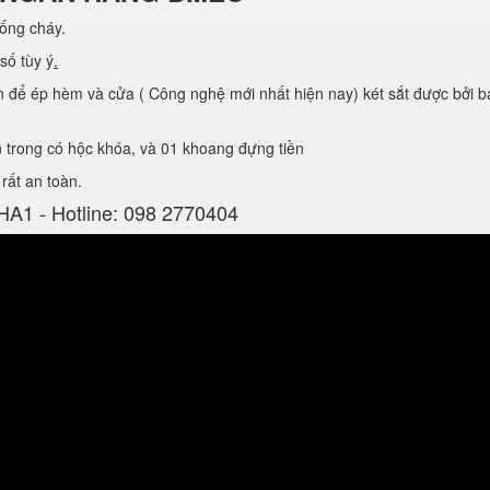
́ng cháy.
ố tùy ý
.
ể ép hèm và cửa ( Công nghệ mới nhất hiện nay) két sắt được bởi ba l
ong có hộc khóa, và 01 khoang đựng tiền
rất an toàn.
A1 - Hotline: 098 2770404