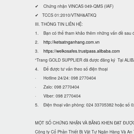
✔ Chứng nhận VINCAS 049-QMS (IAF)
✔ TCCS 01:2010/VTNH&ATKQ
III. THÔNG TIN LIÊN HỆ:
1. Bạn có thể tham khảo thêm những vấn đề sau để lự
2.
http://ketsatnganhang.com.vn
3.
https://welkosafes.trustpass.alibaba.com
“Trang GOLD SUPPLIER đã được đăng ký Tại ALIBA
4. Để được tư vấn theo số điện thoại
· Hotline 24/24: 098 2770404
· Zalo: 098 2770404
· Viber: 098 2770404
5. Điện thoại văn phòng: 024 33705382 hoặc số
MỘT SỐ CHỨNG NHẬN VÀ BẰNG KHEN ĐẠT ĐƯỢ
Công ty Cổ Phần Thiết Bị Vật Tư Ngân Hàng Và An T