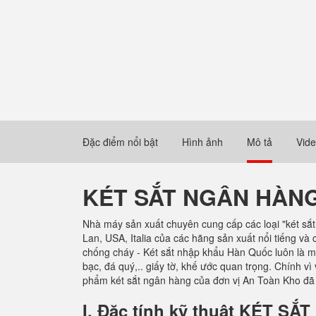
Đặc điểm nổi bật
Hình ảnh
Mô tả
Vid
KÉT SẮT NGÂN HÀN
Nhà máy sản xuất chuyên cung cấp các loại "két sắ
Lan, USA, Italia của các hãng sản xuất nổi tiếng v
chống cháy - Két sắt nhập khẩu Hàn Quốc luôn là m
bạc, đá quý,.. giấy tờ, khế ước quan trọng. Chính v
phẩm két sắt ngân hàng của đơn vị An Toàn Kho đã 
I. Đặc tính kỹ thuật KÉT 