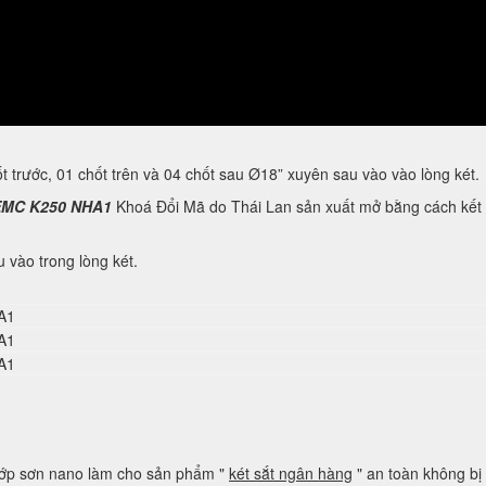
ốt trước, 01 chốt trên và 04 chốt sau Ø18” xuyên sau vào vào lòng két.
MC K250 NHA1
Khoá Đổi Mã do Thái Lan sản xuất mở bằng cách kết hợp
 vào trong lòng két.
lớp sơn nano làm cho sản phẩm "
két sắt ngân hàng
" an toàn không bị 