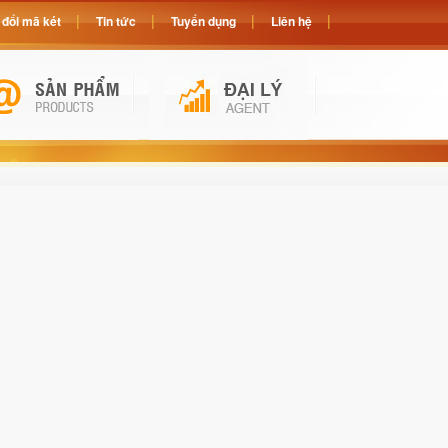
đổi mã két
Tin tức
Tuyển dụng
Liên hệ