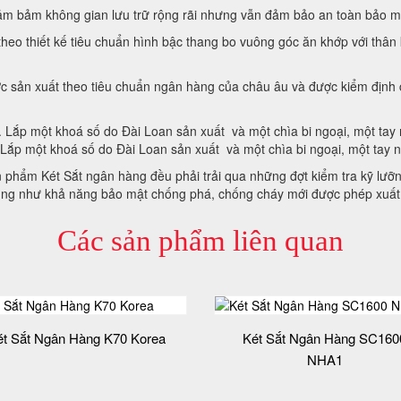
, đảm bảm không gian lưu trữ rộng rãi nhưng vẫn đảm bảo an toàn bảo 
 theo thiết kế tiêu chuẩn hình bậc thang bo vuông góc ăn khớp với thâ
 sản xuất theo tiêu chuẩn ngân hàng của châu âu và được kiểm định 
c. Lắp một khoá số do Đài Loan sản xuất và một chìa bi ngoại, một ta
 Lắp một khoá số do Đài Loan sản xuất và một chìa bi ngoại, một t
phẩm Két Sắt ngân hàng đều phải trải qua những đợt kiểm tra kỹ lưỡng
 cũng như khả năng bảo mật chống phá, chống cháy mới được phép xuấ
Các sản phẩm liên quan
ét Sắt Ngân Hàng K70 Korea
Két Sắt Ngân Hàng SC160
NHA1