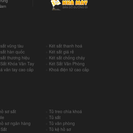
rung
Nam
 sắt vũng tàu
+
Két sắt thanh hoá
 sắt hàn quốc
+
Két sắt giá rẻ
 sắt thương hiệu
+
Két sắt chống cháy
 Sắt Khóa Vân Tay
+
Két Sắt Văn Phòng
á vân tay cao cấp
+
Khoá điện tử cao cấp
hồ sơ sắt
+
Tủ treo chìa khoá
ile
+
Tủ sắt
hồ sơ ngân hàng
+
Tủ văn phòng
 Sắt
+
Tủ kệ hồ sơ