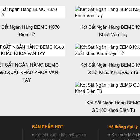
t Sắt Ngân Hàng BEMC K370
Két Sắt Ngân Hàng BEMC K
Điện Tử
Khoá Vân Tay
ÉT SẮT NGÂN HÀNG BEMC
Két Sắt Ngân Hàng BEMC K
560 XUẤT KHẨU KHOÁ VÂN
Xuất Khẩu Khoá Điện Tử
TAY
Két Sắt Ngân Hàng BEM
GD100 Khoá Điện Tử
SẢN PHẨM HOT
Hệ thống đại lý
Két sắt xuất khẩu mỹ welko
Khu vực Miền 