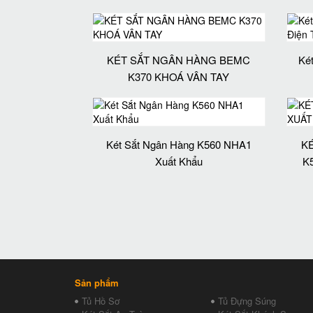
KÉT SẮT NGÂN HÀNG BEMC
Ké
K370 KHOÁ VÂN TAY
Két Sắt Ngân Hàng K560 NHA1
K
Xuất Khẩu
K
Sản phẩm
Tủ Hồ Sơ
Tủ Đựng Súng