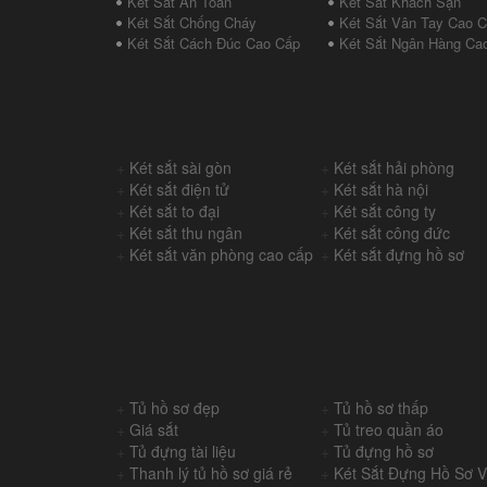
Két Sắt An Toàn
Két Sắt Khách Sạn
Két Sắt Chống Cháy
Két Sắt Vân Tay Cao 
Két Sắt Cách Đúc Cao Cấp
Két Sắt Ngân Hàng Ca
+
Két sắt sài gòn
+
Két sắt hải phòng
+
Két sắt điện tử
+
Két sắt hà nội
+
Két sắt to đại
+
Két sắt công ty
+
Két sắt thu ngân
+
Két sắt công đức
+
Két sắt văn phòng cao cấp
+
Két sắt đựng hồ sơ
+
Tủ hồ sơ đẹp
+
Tủ hồ sơ thấp
+
Giá sắt
+
Tủ treo quần áo
+
Tủ đựng tài liệu
+
Tủ đựng hồ sơ
+
Thanh lý tủ hồ sơ giá rẻ
+
Két Sắt Đựng Hồ Sơ 