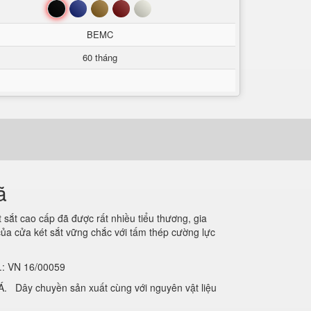
Đen
Xanh
Nâu
Đỏ
Trắng
BEMC
60 tháng
ã
sắt cao cấp đã được rất nhiều tiểu thương, gia
 của cửa két sắt vững chắc với tấm thép cường lực
O.: VN 16/00059
. Dây chuyền sản xuất cùng với nguyên vật liệu