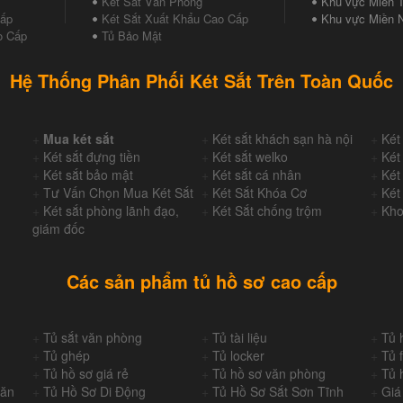
Két Sắt Văn Phòng
Khu vực Miền T
Cấp
Két Sắt Xuất Khẩu Cao Cấp
Khu vực Miền 
o Cấp
Tủ Bảo Mật
Hệ Thống Phân Phối Két Sắt Trên Toàn Quốc
+
Mua két sắt
+
Két sắt khách sạn hà nội
+
Két
+
Két sắt đựng tiền
+
Két sắt welko
+
Két
+
Két sắt bảo mật
+
Két sắt cá nhân
+
Két
+
Tư Vấn Chọn Mua Két Sắt
+
Két Sắt Khóa Cơ
+
Két
+
Két sắt phòng lãnh đạo,
+
Két Sắt chống trộm
+
Kho
giám đốc
Các sản phẩm tủ hồ sơ cao cấp
+
Tủ sắt văn phòng
+
Tủ tài liệu
+
Tủ 
+
Tủ ghép
+
Tủ locker
+
Tủ f
+
Tủ hồ sơ giá rẻ
+
Tủ hồ sơ văn phòng
+
Tủ 
Văn
+
Tủ Hồ Sơ Di Động
+
Tủ Hồ Sơ Sắt Sơn Tĩnh
+
Giá