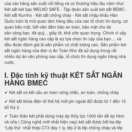
của các hãng sản xuất nổi tiếng và có thương hiệu lâu năm như:
Két sắt két bạc WELKO SAFE - Tập đoàn sản xuất két sắt BEMC -
Két sắt Kumho - Két sắt chống cháy - Két sắt nhập khẩu Hàn
Quốc luôn là mối quan tâm hàng đầu của các tổ chức tín dụng, cơ
quan bảo mật, bởi việc đảm bảo an toàn, bảo mật cho tài
sản vàng bạc, đá quý,.. giấy tờ, khế ước quan trọng. Chính vì vậy
két sắt ngân hàng cao cấp là sự lựa chọn tin cậy của bạn.... và
đều được đánh giá là sản phẩm có chất lượng cao. Sản phẩm két
sắt ngân hàng của đơn vị An Toàn Kho đã sử dụng trong rất
nhiều dự án văn phòng cao cấp, tổ chức tín dụng ngân hàng nhà
nước.
I. Đặc tính kỹ thuật KÉT SẮT NGÂN
HÀNG BMEC
✔ Két sắt có kết cấu an toàn vững chắc, an toàn, chống cháy.
✔ Két sắt khóa điện tử thế hệ mới pin ngoài đổi được từ 1 đến 15
số tùy ý.
✔ Toàn thân két phải dùng máy ép thủy lực 1000 tấn để ép hèm
và cửa ( Công nghệ mới nhất hiện nay) két sắt được bởi ba lớp
“Lớp thứ nhất thép CT3 dày 1 ly, lớp 2 là lớp chống cháy và lớp