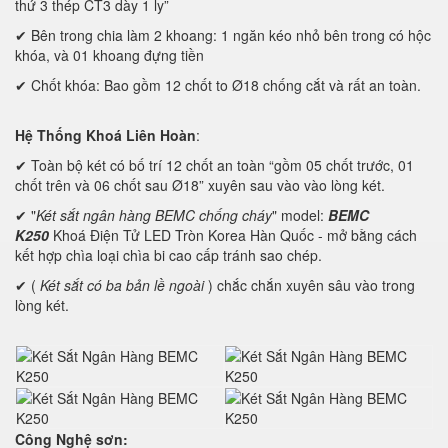
thứ 3 thép CT3 dày 1 ly”
✔ Bên trong chia làm 2 khoang: 1 ngăn kéo nhỏ bên trong có hộc
khóa, và 01 khoang đựng tiền
✔ Chốt khóa: Bao gồm 12 chốt to Ø18 chống cắt và rất an toàn.
Hệ Thống Khoá Liên Hoàn
:
✔ Toàn bộ két có bố trí 12 chốt an toàn “gồm 05 chốt trước, 01
chốt trên và 06 chốt sau Ø18” xuyên sau vào vào lòng két.
✔ "
Két sắt ngân hàng BEMC chống cháy
" model:
BEMC
K250
Khoá Điện Tử LED Tròn Korea Hàn Quốc - mở bằng cách
kết hợp chìa loại chìa bi cao cấp tránh sao chép.
✔ (
Két sắt có ba bản lề ngoài
) chắc chắn xuyên sâu vào trong
lòng két.
Công Nghệ sơn: