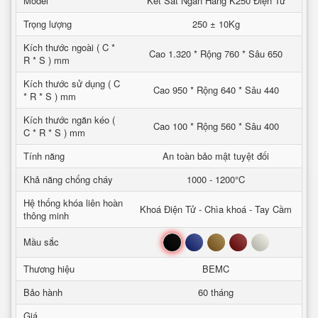
Model
Két Sắt Ngân Hàng K250 Điện Tử
Trọng lượng
250 ± 10Kg
Kích thước ngoài ( C *
Cao 1.320 * Rộng 760 * Sâu 650
R * S ) mm
Kích thước sử dụng ( C
Cao 950 * Rộng 640 * Sâu 440
* R * S ) mm
Kích thước ngăn kéo (
Cao 100 * Rộng 560 * Sâu 400
C * R * S ) mm
Tính năng
An toàn bảo mật tuyệt đối
Khả năng chống cháy
1000 - 1200°C
Hệ thống khóa liên hoàn
Khoá Điện Tử - Chìa khoá - Tay Cầm
thông minh
Đen
Xanh
Nâu
Đỏ
Trắng
Mầu sắc
Thương hiệu
BEMC
Bảo hành
60 tháng
Giá