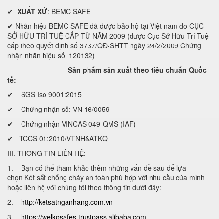
✔
XUẤT XỨ
: BEMC SAFE
✔ Nhãn hiệu BEMC SAFE đã được bảo hộ tại Việt nam do CỤC
SỞ HỮU TRÍ TUỆ CẤP TỪ NĂM 2009 (được Cục Sở Hữu Trí Tuệ
cấp theo quyết định số 3737/QĐ-SHTT ngày 24/2/2009 Chứng
nhận nhãn hiệu số: 120132)
Sản phẩm sản xuất theo tiêu chuẩn Quốc
tế:
✔ SGS Iso 9001:2015
✔ Chứng nhận số: VN 16/0059
✔ Chứng nhận VINCAS 049-QMS (IAF)
✔ TCCS 01:2010/VTNH&ATKQ
III. THÔNG TIN LIÊN HỆ:
1. Bạn có thể tham khảo thêm những vấn đề sau để lựa
chọn Két sắt chống cháy an toàn phù hợp với nhu cầu của mình
hoặc liên hệ với chúng tôi theo thông tin dưới đây:
2.
http://ketsatnganhang.com.vn
3.
https://welkosafes.trustpass.alibaba.com