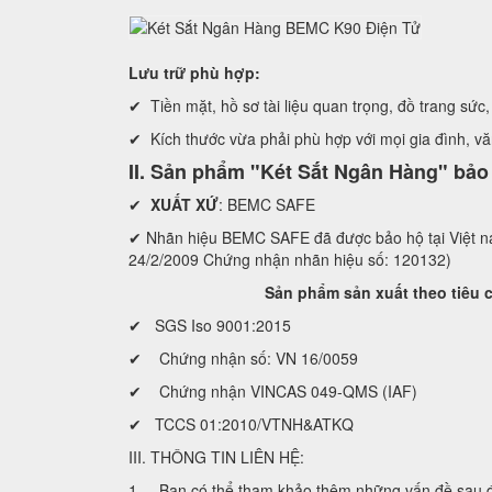
Lưu trữ phù hợp:
✔ Tiền mặt, hồ sơ tài liệu quan trọng, đồ trang sức, 
✔ Kích thước vừa phải phù hợp với mọi gia đình, v
II. Sản phẩm "Két Sắt Ngân Hàng" bả
✔
XUẤT XỨ
: BEMC SAFE
✔ Nhãn hiệu BEMC SAFE đã được bảo hộ tại Việ
24/2/2009 Chứng nhận nhãn hiệu số: 120132)
Sản phẩm sản xuất theo tiêu chuẩ
✔ SGS Iso 9001:2015
✔ Chứng nhận số: VN 16/0059
✔ Chứng nhận VINCAS 049-QMS (IAF)
✔ TCCS 01:2010/VTNH&ATKQ
III. THÔNG TIN LIÊN HỆ:
1. Bạn có thể tham khảo thêm những vấn đề sau để lự