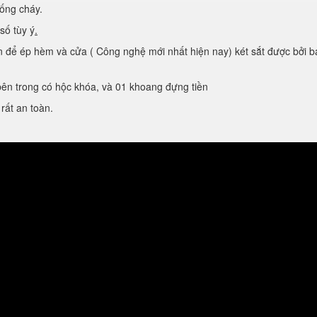
́ng cháy.
ố tùy ý
.
ể ép hèm và cửa ( Công nghệ mới nhất hiện nay) két sắt được bởi ba 
 trong có hộc khóa, và 01 khoang đựng tiền
rất an toàn.