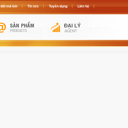
đổi mã két
Tin tức
Tuyển dụng
Liên hệ