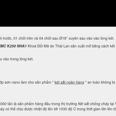
ốt trước, 01 chốt trên và 04 chốt sau Ø18” xuyên sau vào vào lòng két.
MC K250 NHA1
Khoá Đổi Mã do Thái Lan sản xuất mở bằng cách kết hợp
u vào trong lòng két.
lớp sơn nano làm cho sản phẩm "
két sắt ngân hàng
" an toàn không bị 
c 1000 tấn là sản phẩm hàng đầu trong thị trường
Két sắt chống chá
y tại
áy có thể chịu được nhiệt độ lên tới 1030 độ C trong thời gian lớn lên