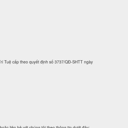
 Trí Tuệ cấp theo quyết định số 3737/QĐ-SHTT ngày
 liên hệ với chúng tôi theo thông tin dưới đây: