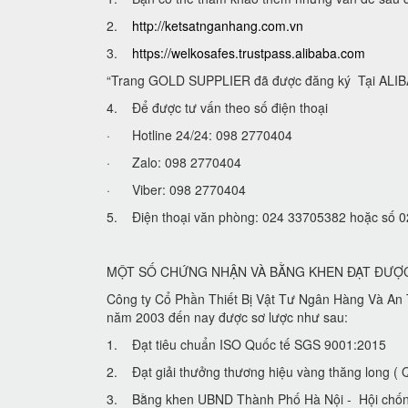
2.
http://ketsatnganhang.com.vn
3.
https://welkosafes.trustpass.alibaba.com
“Trang GOLD SUPPLIER đã được đăng ký Tại ALIBA
4. Để được tư vấn theo số điện thoại
· Hotline 24/24: 098 2770404
· Zalo: 098 2770404
· Viber: 098 2770404
5. Điện thoại văn phòng: 024 33705382 hoặc số
MỘT SỐ CHỨNG NHẬN VÀ BẰNG KHEN ĐẠT ĐƯỢ
Công ty Cổ Phần Thiết Bị Vật Tư Ngân Hàng Và An T
năm 2003 đến nay được sơ lược như sau:
1. Đạt tiêu chuẩn ISO Quốc tế SGS 9001:2015
2. Đạt giải thưởng thương hiệu vàng thăng long
3. Bằng khen UBND Thành Phố Hà Nội - Hội chống 