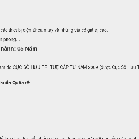
các thiết bị điện tử cầm tay và những vật có giá trị cao.
ăn phòng…
o hành: 05 Năm
t nam do CỤC SỞ HỮU TRÍ TUỆ CẤP TỪ NĂM 2009 (được Cục Sở Hữu
n Quốc tế:
a chọn Két sắt chống cháy an toàn phù hợp với nhu cầu của mình hoặc