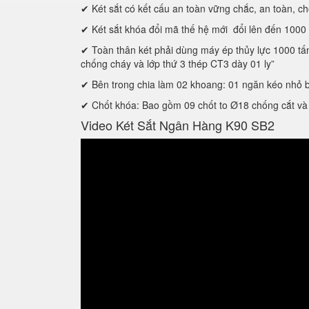
✔ Két sắt có kết cấu an toàn vững chắc, an toàn, chô
✔ Két sắt khóa đổi mã thế hệ mới đổi lên đến 1000 s
✔ Toàn thân két phải dùng máy ép thủy lực 1000 tấn đ
chống cháy và lớp thứ 3 thép CT3 dày 01 ly”
✔ Bên trong chia làm 02 khoang: 01 ngăn kéo nhỏ bên
✔ Chốt khóa: Bao gồm 09 chốt to Ø18 chống cắt và 
Video Két Sắt Ngân Hàng K90 SB2