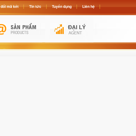
đổi mã két
Tin tức
Tuyển dụng
Liên hệ