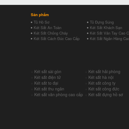
Sản phẩm
Tủ Hồ Sơ
Tủ Đựng Súng
Két Sắt An Toàn
Két Sắt Khách Sạn
Két Sắt Chống Cháy
Két Sắt Vân Tay Cao 
Két Sắt Cách Đúc Cao Cấp
Két Sắt Ngân Hàng Ca
+
Két sắt sài gòn
+
Két sắt hải phòng
+
Két sắt điện tử
+
Két sắt hà nội
+
Két sắt to đại
+
Két sắt công ty
+
Két sắt thu ngân
+
Két sắt công đức
+
Két sắt văn phòng cao cấp
+
Két sắt đựng hồ sơ