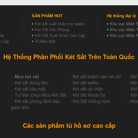
SẢN PHẨM HOT
Hệ thống đại lý
Két sắt xuất khẩu mỹ welko
Khu vực Miền 
Két Sắt Văn Phòng
Khu vực Miền T
Cấp
Két Sắt Xuất Khẩu Cao Cấp
Khu vực Miền 
o Cấp
Tủ Bảo Mật
Hệ Thống Phân Phối Két Sắt Trên Toàn Quốc
+
Mua két sắt
+
Két sắt khách sạn hà nội
+
Két
+
Két sắt đựng tiền
+
Két sắt welko
+
Két
+
Két sắt bảo mật
+
Két sắt cá nhân
+
Két
+
Tư Vấn Chọn Mua Két Sắt
+
Két Sắt Khóa Cơ
+
Két
+
Két sắt phòng lãnh đạo,
+
Két Sắt chống trộm
+
Kho
giám đốc
Các sản phẩm tủ hồ sơ cao cấp