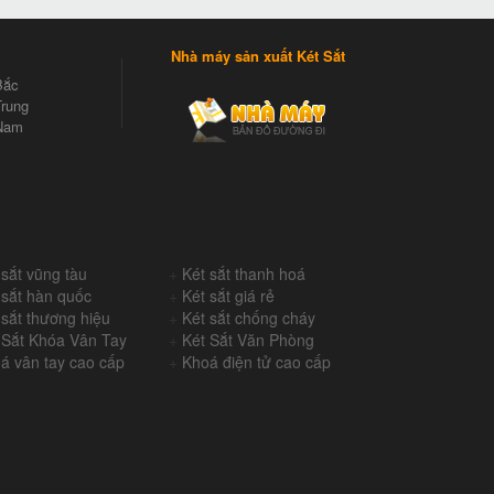
Nhà máy sản xuất Két Sắt
Bắc
rung
Nam
 sắt vũng tàu
+
Két sắt thanh hoá
 sắt hàn quốc
+
Két sắt giá rẻ
 sắt thương hiệu
+
Két sắt chống cháy
 Sắt Khóa Vân Tay
+
Két Sắt Văn Phòng
á vân tay cao cấp
+
Khoá điện tử cao cấp