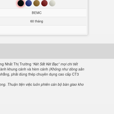
Đen
Xanh
Nâu
Đỏ
Trắng
BEMC
60 tháng
ng Nhất Thị Trường
“Két Sắt Két Bạc” mọi chi tiết
thành khung cánh và hèm cánh
(Không như dòng sản
g, phẳng, phải dùng thép chuyên dụng cao cấp CT3
rọng. Thuận tiện việc luôn phiên cán bộ bàn giao kho