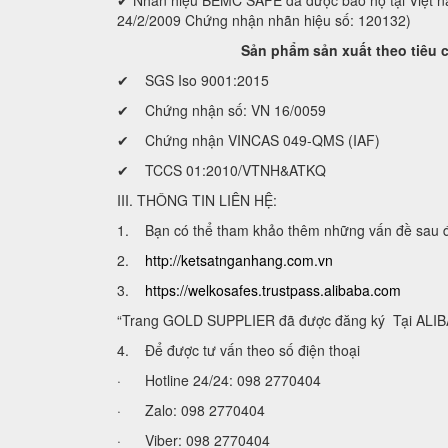
✔ Nhãn hiệu BEMC SAFE đã được bảo hộ tại Việ
24/2/2009 Chứng nhận nhãn hiệu số: 120132)
Sản phẩm sản xuất theo tiêu chuẩ
✔ SGS Iso 9001:2015
✔ Chứng nhận số: VN 16/0059
✔ Chứng nhận VINCAS 049-QMS (IAF)
✔ TCCS 01:2010/VTNH&ATKQ
III. THÔNG TIN LIÊN HỆ:
1. Bạn có thể tham khảo thêm những vấn đề sau để lự
2.
http://ketsatnganhang.com.vn
3.
https://welkosafes.trustpass.alibaba.com
“Trang GOLD SUPPLIER đã được đăng ký Tại ALIBA
4. Để được tư vấn theo số điện thoại
· Hotline 24/24: 098 2770404
· Zalo: 098 2770404
· Viber: 098 2770404