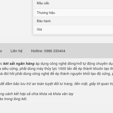
Mầu sắc
Thương hiệu
Bảo hành
Giá
eo
Liên hệ
Hotline: 0986 330404
ếc
két sắt ngân hàng
áp dụng công nghệ đóng/mở tự động chuyên dụ
siêu cứng, phải dùng máy thủy lực 1000 tấn để ép thành khuôn tạo 
̀ đòi hỏi phải dùng công nghệ để ép thành nguyên khối tạo độ cứn
 đảm bảo lưu trữ an toàn tuyệt đối tư trang, tiền mặt, giấy tờ quan t
bằng cách kết hợp cả chìa khóa và khóa vân tay
ào trong lòng két.