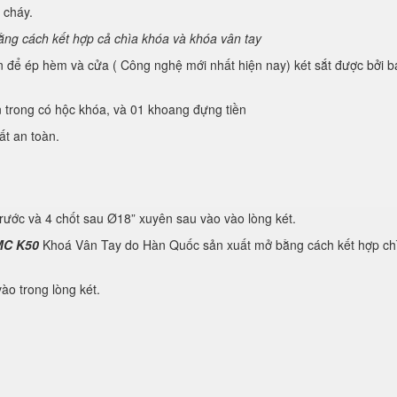
 cháy.
bằng cách kết hợp cả chìa khóa và khóa vân tay
ể ép hèm và cửa ( Công nghệ mới nhất hiện nay) két sắt được bởi ba l
ong có hộc khóa, và 01 khoang đựng tiền
ất an toàn.
 trước và 4 chốt sau Ø18” xuyên sau vào vào lòng két.
C K50
Khoá Vân Tay do Hàn Quốc sản xuất mở bằng cách kết hợp chìa loa
vào trong lòng két.