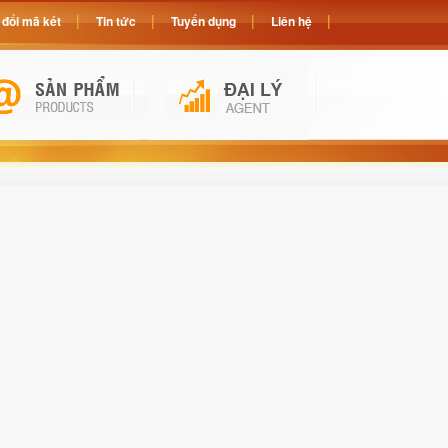
đổi mã két
Tin tức
Tuyển dụng
Liên hệ