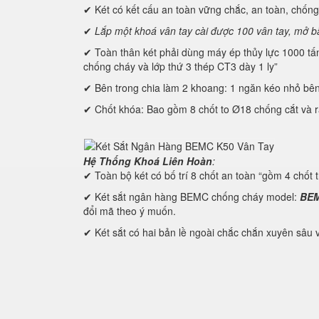
✔ Két có kết cấu an toàn vững chắc, an toàn, chống
✔
Lắp một khoá vân tay cài được 100 vân tay, mở 
✔ Toàn thân két phải dùng máy ép thủy lực 1000 tấn đ
chống cháy và lớp thứ 3 thép CT3 dày 1 ly”
✔ Bên trong chia làm 2 khoang: 1 ngăn kéo nhỏ bên tr
✔ Chốt khóa: Bao gồm 8 chốt to Ø18 chống cắt và r
Hệ Thống Khoá Liên Hoàn
:
✔ Toàn bộ két có bố trí 8 chốt an toàn “gồm 4 chốt
✔ Két sắt ngân hàng BEMC chống cháy model:
BEM
đổi mã theo ý muốn.
✔ Két sắt có hai bản lề ngoài chắc chắn xuyên sâu 