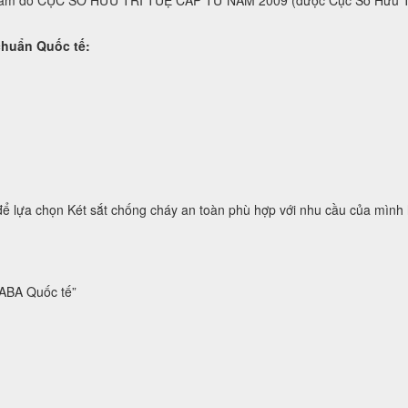
t nam do CỤC SỞ HỮU TRÍ TUỆ CẤP TỪ NĂM 2009 (được Cục Sở Hữu
n Quốc tế:
a chọn Két sắt chống cháy an toàn phù hợp với nhu cầu của mình hoặc
BA Quốc tế”