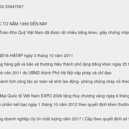
 024 33947067
C TỪ NĂM 1999 ĐẾN NAY
oàn Kho Quỹ Việt Nam đã được rất nhiều bằng khen, giấy chứng nhậ
 ( QĐ16-HATAP ngày 3 tháng 10 năm 2011
hàng giả và bảo vệ thương hiệu thành phố tặng bằng khen ngày 2
́nh năn 2011 do UBND thành Phố Hà Nội cấp phép và chỉ đạo
̀nh tích công tác an toàn vệ sinh lao động- phòng chống cháy nổ t
g Mại Quốc tế Việt Nam EXPO 2006 tặng Huy chương vàng ngày 6 tha
̉n phẩm két bạc ngày 1 tháng 10 năm 2012 theo quyết định khen thưở
g doanh nghiệp Uy tín chất lượng năm 2017 ( Cấp theo quyết định sô