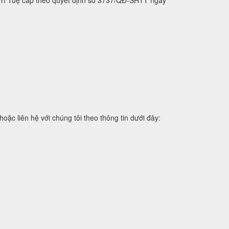
 Trí Tuệ cấp theo quyết định số 3737/QĐ-SHTT ngày
 liên hệ với chúng tôi theo thông tin dưới đây: