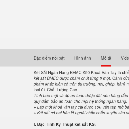
Đặc điểm nổi bật
Hình ảnh
Mô tả
Vid
Két Sắt Ngân Hàng BEMC K50 Khoá Vân Tay là chi
két sắt BMEC được chăm chút từng tí một.
Cánh cửa 
phẩm khác hiện có trên thị trường, nối, ghép, hàn)
ma
loại 01 Chất Lượng Cao.
Tính bảo mật và độ an toàn được đặt nên hàng đầu để
quỹ đảm bảo an toàn cho mọi hệ thống ngân hàng.
+ Lắp một khoá vân tay cài được 100 vân tay, mở 
+ Két sắt có hai bản lề ngoài chắc chắn xuyên sâu v
I. Đặc Tính Kỹ Thuật két sắt KS: