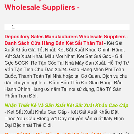
Wholesale Suppliers
-
Depository Safes Manufacturers Wholesale Suppliers
-
Danh Sách Cửa Hàng Bán Két Sắt Thần Tài
-
Két Sắt
Xuất Khẩu Giá Tốt Nhất, Két Sắt Xuất Khẩu Chính Hãng,
Két Sắt Xuất Khẩu Mẫu Mới Nhất, Két Sắt Giá Gốc - Giá
Cực SOCK, Rẻ Tận Gốc Tại Nhà Máy Sản Xuất. Hỗ Trợ Tư
Vấn Tận Tình Chu Đáo 24/24. Giao Hàng Miễn Phí Toàn
Quốc, Thanh Toán Tại Nhà hoặc tại Cơ Quan. Dịch vụ chu
đáo chuyên nghiệp - Đảm Bảo Tiến Độ Giao Hàng. Bảo
Hành Chính Hãng 02 năm Tại nơi sử dụng, Bảo Trì Sản
Phẩm Trọn Đời.
Nhận Thiết Kế Và Sản Xuất Két Sắt Xuất Khẩu Cao Cấp
- Két Sắt Xuất Khẩu Cao Cấp - Két Sắt Xuất Khẩu Đặt
Theo Yêu Cầu Riêng với Dây chuyền sản xuất Italy Hiện
Đại Bậc nhất Thế Giới.