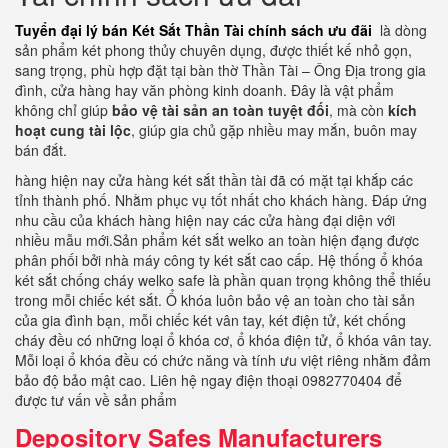
Tuyển đại lý bán Két Sắt Thần Tài chính sách ưu đãi
là dòng
sản phẩm két phong thủy chuyên dụng, được thiết kế nhỏ gọn,
sang trọng, phù hợp đặt tại bàn thờ Thần Tài – Ông Địa trong gia
đình, cửa hàng hay văn phòng kinh doanh. Đây là vật phẩm
không chỉ giúp
bảo vệ tài sản an toàn tuyệt đối
, mà còn
kích
hoạt cung tài lộc
, giúp gia chủ gặp nhiều may mắn, buôn may
bán đắt.
hàng hiện nay cửa hàng két sắt thần tài đã có mặt tại khắp các
tỉnh thành phố. Nhằm phục vụ tốt nhất cho khách hàng. Đáp ứng
nhu cầu của khách hàng hiện nay các cửa hàng đại diện với
nhiều mẫu mới.Sản phẩm két sắt welko an toàn hiện đạng được
phân phối bởi nhà máy công ty két sắt cao cấp. Hệ thống ổ khóa
két sắt chống cháy welko safe là phần quan trọng không thể thiếu
trong mỗi chiếc két sắt. Ổ khóa luôn bảo vệ an toàn cho tài sản
của gia đình bạn, mỗi chiếc két vân tay, két điện tử, két chống
cháy đều có những loại ổ khóa cơ, ổ khóa điện tử, ổ khóa vân tay.
Mỗi loại ổ khóa đều có chức năng và tính ưu việt riêng nhằm đảm
bảo độ bảo mật cao. Liên hệ ngay điện thoại 0982770404 để
được tư vấn về sản phẩm
Depository Safes Manufacturers