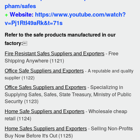
pham/safes
+
Website:
https://www.youtube.com/watch?
v=Pj1RtI49aRk&t=71s
Refer to the safe products manufactured in our
factory:

- Free
Fire Resistant Safes Suppliers and Exporters
Shipping Anywhere (1121)
- A reputable and quality
Office Safe Suppliers and Exporters
supplier (1122)
- Specializing in
Office Safes Suppliers and Exporters
Supplying Safes, Safes, State Treasury, Ministry of Public
Security (1123)
- Wholesale cheap
Home Safe Suppliers and Exporters
retail (1124)
- Selling Non-Profits
Home Safes Suppliers and Exporters
Buy Now Before It's Out (1125)