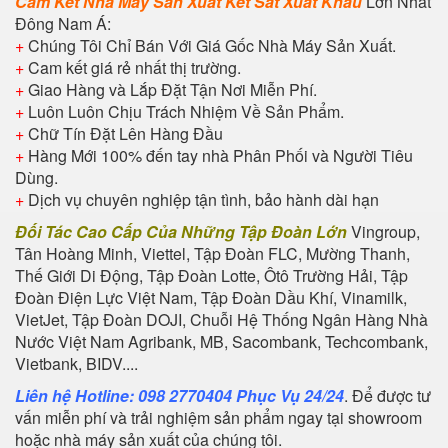
Cam Kết Nhà Máy Sản Xuất Két
Sắt Xuất Khẩu
Lớn Nhất
Đông Nam Á:
+
Chúng Tôi Chỉ Bán Với Giá Gốc Nhà Máy Sản Xuất.
+
Cam kết giá rẻ nhất thị trường.
+
Giao Hàng và Lắp Đặt Tận Nơi Miễn Phí.
+
Luôn Luôn Chịu Trách Nhiệm Về Sản Phẩm.
+
Chữ Tín Đặt Lên Hàng Đầu
+
Hàng Mới 100% đến tay nhà Phân Phối và Người Tiêu
Dùng.
+
Dịch vụ chuyên nghiệp tận tình, bảo hành dài hạn
Đối Tác Cao Cấp Của Những Tập Đoàn Lớn
Vingroup,
Tân Hoàng Minh, Viettel, Tập Đoàn FLC, Mường Thanh,
Thế Giới Di Động, Tập Đoàn Lotte, Ôtô Trường Hải, Tập
Đoàn Điện Lực Việt Nam, Tập Đoàn Dầu Khí, Vinamilk,
VietJet, Tập Đoàn DOJI, Chuỗi Hệ Thống Ngân Hàng Nhà
Nước Việt Nam Agribank, MB, Sacombank, Techcombank,
Vietbank, BIDV....
Liên hệ Hotline: 098 2770404 Phục Vụ 24/24
. Để được tư
vấn miễn phí và trải nghiệm sản phẩm ngay tại showroom
hoặc nhà máy sản xuất của chúng tôi.