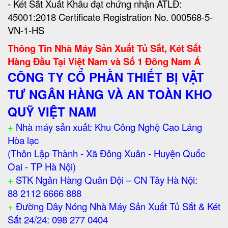
- Két Sắt Xuất Khẩu đạt chứng nhận ATLĐ:
45001:2018 Certificate Registration No. 000568-5-
VN-1-HS
Thông Tin Nhà Máy Sản Xuất Tủ Sắt, Két Sắt
Hàng Đầu Tại Việt Nam và Số 1 Đông Nam Á
CÔNG TY CỔ PHẦN THIẾT BỊ VẬT
TƯ NGÂN HÀNG VÀ AN TOÀN KHO
QUỸ VIỆT NAM
+
Nhà máy sản xuất: Khu Công Nghệ Cao Láng
Hòa lạc
(Thôn Lập Thành - Xã Đông Xuân - Huyện Quốc
Oai - TP Hà Nội)
+
STK Ngân Hàng Quân Đội – CN Tây Hà Nội:
88 2112 6666 888
+
Đường Dây Nóng Nhà Máy Sản Xuất Tủ Sắt & Két
Sắt 24/24: 098 277 0404