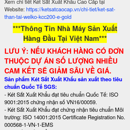
Xem chi tiết Két Sắt Xuất Khẩu Cao Cấp tại
Website:
https://ketsatcaocap.vn/chi-tiet/ket-sat-
than-tai-welko-kcc200-e-gold
***Thông Tin Nhà Máy Sản Xuất
Hàng Đầu Tại Việt Nam***
LƯU Ý: NẾU KHÁCH HÀNG CÓ ĐƠN
THUỘC DỰ ÁN SỐ LƯỢNG NHIỀU
CAM KẾT SẼ GIẢM SÂU VỀ GIÁ.
Sản phẩm Két Sắt Xuất Khẩu sản xuất theo tiêu
chuẩn Quốc Tế SGS:
- Két Sắt Xuất Khẩu đạt tiêu chuẩn Quốc Tế: ISO
9001:2015 chứng nhận số VN16/00059.
- Két Sắt Xuất Khẩu đạt chứng nhận tiêu chuẩn Môi
trường: ISO 14001:2015 Certificate Registration No.
000568-1-VN-1-EMS