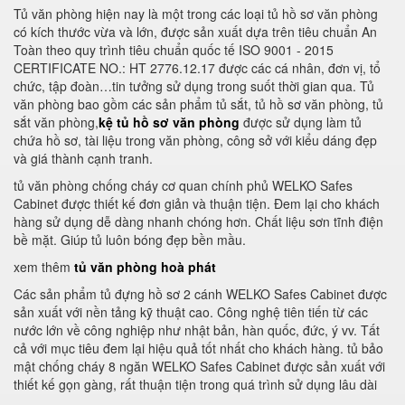
Tủ văn phòng hiện nay là một trong các loại tủ hồ sơ văn phòng
có kích thước vừa và lớn, được sản xuất dựa trên tiêu chuẩn An
Toàn theo quy trình tiêu chuẩn quốc tế ISO 9001 - 2015
CERTIFICATE NO.: HT 2776.12.17 được các cá nhân, đơn vị, tổ
chức, tập đoàn…tin tưởng sử dụng trong suốt thời gian qua. Tủ
văn phòng bao gồm các sản phẩm tủ sắt, tủ hồ sơ văn phòng, tủ
sắt văn phòng,
kệ tủ hồ sơ văn phòng
được sử dụng làm tủ
chứa hồ sơ, tài liệu trong văn phòng, công sở với kiểu dáng đẹp
và giá thành cạnh tranh.
tủ văn phòng chống cháy cơ quan chính phủ WELKO Safes
Cabinet được thiết kế đơn giản và thuận tiện. Đem lại cho khách
hàng sử dụng dễ dàng nhanh chóng hơn. Chất liệu sơn tĩnh điện
bề mặt. Giúp tủ luôn bóng đẹp bền mầu.
xem thêm
tủ văn phòng hoà phát
Các sản phẩm tủ đựng hồ sơ 2 cánh WELKO Safes Cabinet được
sản xuất với nền tảng kỹ thuật cao. Công nghệ tiên tiến từ các
nước lớn về công nghiệp như nhật bản, hàn quốc, đức, ý vv. Tất
cả với mục tiêu đem lại hiệu quả tốt nhất cho khách hàng. tủ bảo
mật chống cháy 8 ngăn WELKO Safes Cabinet được sản xuất với
thiết kế gọn gàng, rất thuận tiện trong quá trình sử dụng lâu dài