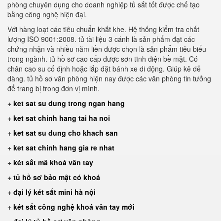
phòng chuyên dụng cho doanh nghiệp tủ sắt tốt được chế tạo
bằng công nghệ hiện đại.
Với hàng loạt các tiêu chuẩn khắt khe. Hệ thống kiểm tra chất
lượng ISO 9001:2008. tủ tài liệu 3 cánh là sản phẩm đạt các
chứng nhận và nhiều năm liền được chọn là sản phẩm tiêu biểu
trong ngành. tủ hồ sơ cao cấp được sơn tĩnh điện bề mặt. Có
chân cao su cố định hoặc lắp đặt bánh xe di động. Giúp kê dễ
dàng. tủ hồ sơ văn phòng hiện nay được các văn phòng tin tưởng
để trang bị trong đơn vị mình.
+
ket sat su dung trong ngan hang
+
ket sat chinh hang tai ha noi
+
ket sat su dung cho khach san
+
ket sat chinh hang gia re nhat
+
két sắt mã khoá vân tay
+
tủ hồ sơ bảo mật có khoá
+
đại lý két sắt mini hà nội
+
két sắt công nghệ khoá vân tay mới