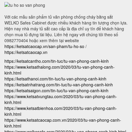
Với các mẫu sản phẩm tủ văn phòng chống cháy bằng sắt
WELKO Safes Cabinet được nhiều khách hàng tin tượng chọn lựa.
Hiện nay nhà máy tủ sắt cao cấp là địa chỉ uy tín để khách hàng
chọn mua tủ đựng tài liệu. Liên hệ ngay với chúng tôi theo số
0982770404 hoặc xem thêm tại website
https://ketsatcaocap.vn/san-pham/tu-ho-so
/
https://ketsatcaocap.vn
https://ketsatcantho.com/tin-tuc/tu-van-phong-canh-kinh
https://www.ketsathalong.com/2020/03/tu-van-phong-canh-
kinh.html
https://ketsathanoi.com/tin-tuc/tu-van-phong-canh-kinh
https://ketsatnhatrang.com/tin-tuc/tu-van-phong-canh-kinh
https://ketsatsaigon.com/tin-tuc/tu-van-phong-canh-kinh
https://www.ketsatvungtau.com/2020/03/tu-van-phong-canh-
kinh.html
https://www.ketsatbienhoa.com/2020/03/tu-van-phong-canh-
kinh.html
https://www.ketsatcaocap.com.vn/2020/03/tu-van-phong-canh-
kinh.html
https://www.welkosafe.com/2020/03/tu-van-phong-canh-kinh.html