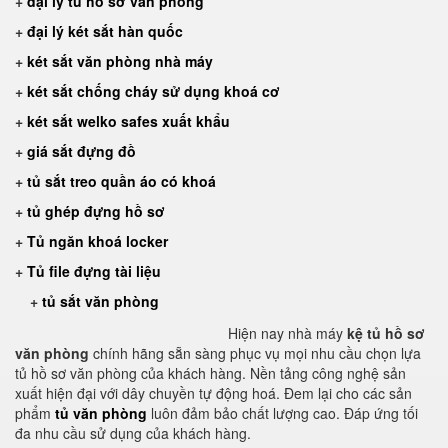
+
đại lý tủ hồ sơ văn phòng
+
đại lý két sắt hàn quốc
+
két sắt văn phòng nhà máy
+
két sắt chống cháy sử dụng khoá cơ
+
két sắt welko safes xuất khẩu
+
giá sắt đựng đồ
+
tủ sắt treo quần áo có khoá
+
tủ ghép đựng hồ sơ
+
Tủ ngăn khoá locker
+
Tủ file đựng tài liệu
+
tủ sắt văn phòng
Hiện nay nhà máy
kệ tủ hồ sơ
văn phòng
chính hãng sẵn sàng phục vụ mọi nhu cầu chọn lựa
tủ hồ sơ văn phòng của khách hàng. Nền tảng công nghệ sản
xuất hiện đại với dây chuyền tự động hoá. Đem lại cho các sản
phẩm
tủ văn phòng
luôn đảm bảo chất lượng cao. Đáp ứng tối
đa nhu cầu sử dụng của khách hàng.