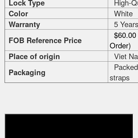
High-Qua
Lock Type
White
Color
5 Year
Warranty
$60.00 
FOB Reference Price
Order)
Viet N
Place of origin
Packed i
Packaging
straps