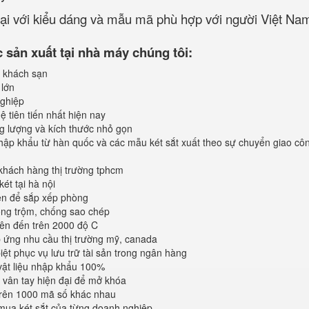
loại với kiểu dáng và mẫu mã phù hợp với người Việt Na
sản xuất tại nhà máy chúng tôi:
 khách sạn
 lớn
ghiệp
 tiên tiến nhất hiện nay
ng lượng và kích thước nhỏ gọn
ập khẩu từ hàn quốc và các mẫu két sắt xuất theo sự chuyển giao cô
khách hàng thị trường tphcm
ét tại hà nội
iện để sắp xếp phòng
ống trộm, chống sao chép
lên đến trên 2000 độ C
ứng nhu cầu thị trường mỹ, canada
iệt phục vụ lưu trữ tài sản trong ngân hàng
vật liệu nhập khẩu 100%
vân tay hiện đại để mở khóa
trên 1000 mã số khác nhau
mua két sắt của từng doanh nghiệp