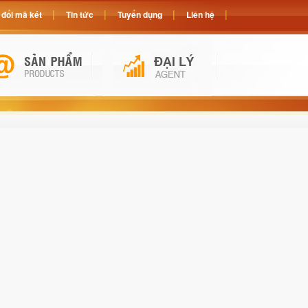
đổi mã két
Tin tức
Tuyển dụng
Liên hệ