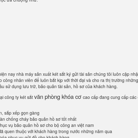
hiện nay nhà máy sản xuất két sắt ký gửi tài sản chúng tôi luôn cập nhậ
công nhân viên để luôn bắt kịp với thời đại và cho ra thị trường nhữn
ầu sử dụng lưu trữ, bảo quản tài sản, hồ sơ của khách hàng.
văn phòng khóa cơ
ại công ty két sắt
cao cấp đang cung cấp các
àn, sắp xếp gọn gàng
oàn chống cháy bảo quản hồ sơ tốt nhất
ục vụ bảo quản hồ sơ cho bộ công an việt nam
đã quen thuộc với khách hàng trong nước những năm qua
khóa phục vụ gửi đồ cho khách hàng