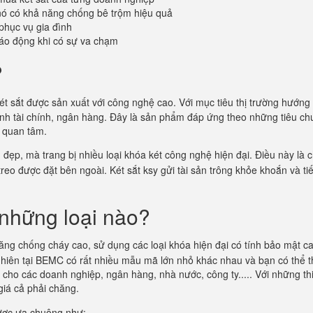
 nó có khả năng chống bê trộm hiệu quả
phục vụ gia đình
áo động khi có sự va chạm
?
ét sắt được sản xuất với công nghệ cao. Với mục tiêu thị trường hướng t
anh tài chính, ngân hàng. Đây là sản phẩm đáp ứng theo những tiêu c
g quan tâm.
ẹp, mà trang bị nhiều loại khóa két công nghệ hiện đại. Điều này là c
treo được đặt bên ngoài. Két sắt ksy gửi tài sản trông khỏe khoắn và ti
hững loại nào?
ăng chống cháy cao, sử dụng các loại khóa hiện đại có tính bảo mật ca
y nhiên tại BEMC có rất nhiều mẫu mã lớn nhỏ khác nhau và bạn có thể 
vụ cho các doanh nghiệp, ngân hàng, nhà nước, công ty..... Với những th
giá cả phải chăng.
ợc ưa chuộng như: