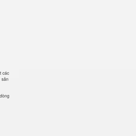
t các
g sản
 dòng