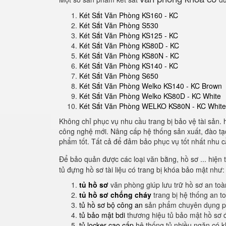
Két Sắt Văn Phòng KS160 - KC
Két Sắt Văn Phòng S530
Két Sắt Văn Phòng KS125 - KC
Két Sắt Văn Phòng KS80D - KC
Két Sắt Văn Phòng KS80N - KC
Két Sắt Văn Phòng KS140 - KC
Két Sắt Văn Phòng S650
Két Sắt Văn Phòng Welko KS140 - KC Brown
Két Sắt Văn Phòng Welko KS80D - KC White
Két Sắt Văn Phòng WELKO KS80N - KC White
Không chỉ phục vụ nhu cầu trang bị bảo vệ tài sản. 
công nghệ mới. Nâng cấp hệ thống sản xuất, đào tạo 
phẩm tốt. Tất cả để đảm bảo phục vụ tốt nhất nhu c
Để bảo quản được các loại văn bằng, hồ sơ ... hiện t
tủ đựng hồ sơ tài liệu có trang bị khóa bảo mật như:
tủ hồ sơ
văn phòng giúp lưu trữ hồ sơ an to
tủ hồ sơ chống cháy
trang bị hệ thống an t
tủ hồ sơ bộ công an
sản phẩm chuyên dụng ph
tủ bảo mật bdi
thương hiệu tủ bảo mật hồ sơ 
tủ locker cao cấp
hệ thống tủ nhiều ngăn có 