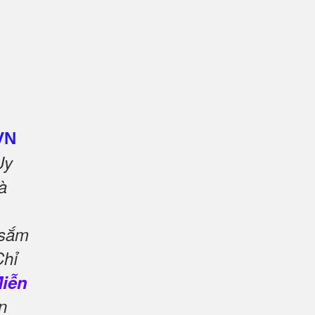
VN
Uy
à
 sắm
Chỉ
Miễn
n