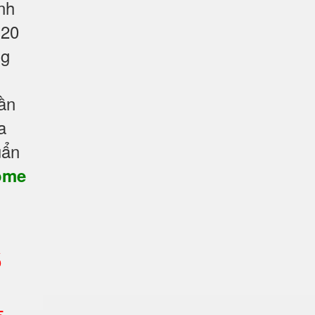
nh
 20
ng
ần
a
uẩn
ome
ố