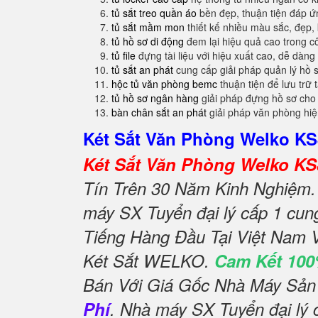
tủ sắt treo quần áo
bền đẹp, thuận tiện đáp 
tủ sắt mầm mon
thiết kế nhiều màu sắc, đẹp, 
tủ hồ sơ di động
đem lại hiệu quả cao trong c
tủ file
đựng tài liệu với hiệu xuất cao, dễ dàng
tủ sắt an phát
cung cấp giải pháp quản lý hồ 
hộc tủ văn phòng bemc
thuận tiện để lưu trữ 
tủ hồ sơ ngân hàng
giải pháp đựng hồ sơ cho
bàn chân sắt an phát
giải pháp văn phòng hi
Két Sắt Văn Phòng Welko K
Két Sắt Văn Phòng Welko K
Tín Trên 30 Năm Kinh Nghiệm. 
máy SX Tuyển đại lý cấp 1 cun
Tiếng Hàng Đầu Tại Việt Nam 
Két Sắt WELKO.
Cam Kết 100
Bán Với Giá Gốc Nhà Máy Sản
Phí
. Nhà máy SX Tuyển đại lý 