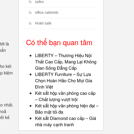
safes
office cabinets
Hotel safe
Có thể bạn quan tâm
ới là
huẩn
LIBERTY – Thương Hiệu Nội
Thất Cao Cấp, Mang Lại Không
ho két
Gian Sống Đẳng Cấp
ếp kiệm
LIBERTY Furniture – Sự Lựa
Chọn Hoàn Hảo Cho Mọi Gia
Đình Việt
Két sắt hộp văn phòng cao cấp
– Chất lượng vượt trội
o nhất.
Két sắt hộp văn phòng hiện đại –
thoả
Bảo mật tối đa
iết kế
Két sắt Diamond cao cấp – Giá
nhà máy cạnh tranh