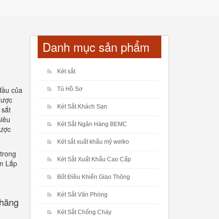
Danh mục sản phẩm
Két sắt
đầu của
Tủ Hồ Sơ
được
Két Sắt Khách Sạn
 sắt
siêu
Két Sắt Ngân Hàng BEMC
được
Két sắt xuất khẩu mỹ welko
 trong
Két Sắt Xuất Khẩu Cao Cấp
ển Lắp
Bốt Điều Khiển Giao Thông
Két Sắt Văn Phòng
 hãng
Két Sắt Chống Cháy