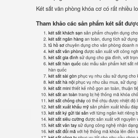
Két sắt văn phòng khóa cơ có rất nhiều 
Tham khảo các sản phẩm két sắt được 
két sắt khách sạn
sản phẩm chuyên dụng cho
két sắt ngân hàng
an toàn, dung tích sử dụng
tủ hồ sơ
chuyên dụng cho văn phòng doanh n
két sắt văn phòng
được sản xuất với công nghệ
két sắt gia đình
sử dụng cho gia đình, với trọ
két sắt hàn quốc
các mẫu sản phẩm két sắt nh
hàn quốc
két sắt sài gòn
phục vụ nhu cầu sử dụng cho 
két sắt hà nội
phục vụ nhu cầu mua, sử dụng k
két sắt mini
thiết kế nhỏ gọn an toàn, thuận t
két sắt an toàn
trang bị hệ thống mã khóa ch
két sắt chống cháy
có thể chịu được nhiệt độ 
két sắt xuất khẩu mỹ
sản phẩm xuất khẩu đáp 
két sắt ký gửi tài sản
với từng ngăn két riêng b
két sắt siêu cường
được sản xuất với nguyên 
két sắt vân tay
sử dụng công nghệ nhận dạng 
két sắt đổi mã
với hệ thống mã khóa lên đến 
két sắt công ty
phục vụ tốt cho nhu cầu chọn 