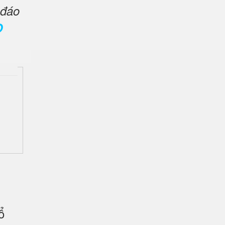
 đáo
O
ổ