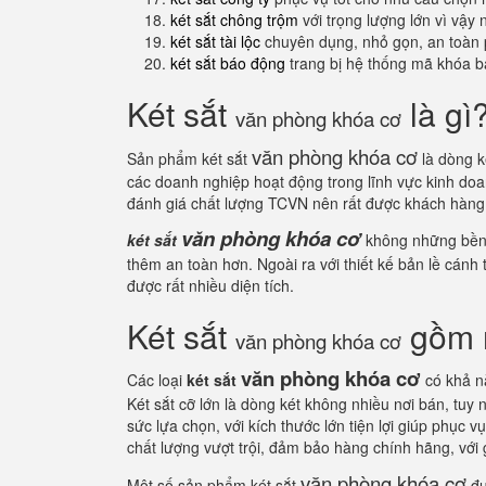
két sắt chông trộm
với trọng lượng lớn vì vậy
két sắt tài lộc
chuyên dụng, nhỏ gọn, an toàn 
két sắt báo động
trang bị hệ thống mã khóa b
Két sắt
là gì
văn phòng khóa cơ
văn phòng khóa cơ
Sản phẩm két sắt
là dòng k
các doanh nghiệp hoạt động trong lĩnh vực kinh do
đánh giá chất lượng TCVN nên rất được khách hàn
văn phòng khóa cơ
két sắt
không những bền đ
thêm an toàn hơn. Ngoài ra với thiết kế bản lề cánh 
được rất nhiều diện tích.
Két sắt
gồm n
văn phòng khóa cơ
văn phòng khóa cơ
Các loại
két sắt
có khả n
Két sắt cỡ lớn là dòng két không nhiều nơi bán, tu
sức lựa chọn, với kích thước lớn tiện lợi giúp phục 
chất lượng vượt trội, đảm bảo hàng chính hãng, với 
văn phòng khóa cơ
Một số sản phẩm két sắt
đư