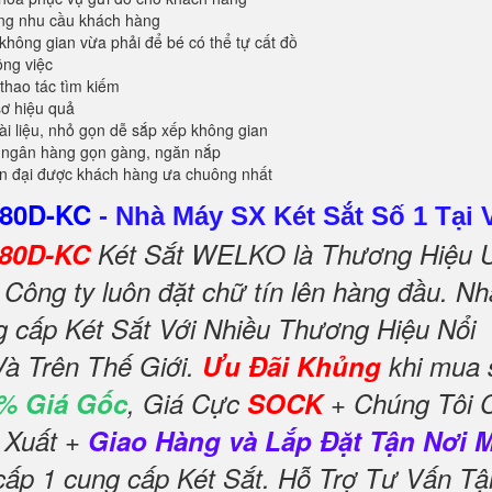
ứng nhu cầu khách hàng
không gian vừa phải để bé có thể tự cất đồ
ông việc
 thao tác tìm kiếm
sơ hiệu quả
tài liệu, nhỏ gọn dễ sắp xếp không gian
 ngân hàng gọn gàng, ngăn nắp
ện đại được khách hàng ưa chuông nhất
S80D-KC
-
Nhà Máy SX Két Sắt Số 1 Tại 
S80D-KC
Két Sắt WELKO là Thương Hiệu 
Công ty luôn đặt chữ tín lên hàng đầu. Nh
g cấp Két Sắt Với Nhiều Thương Hiệu Nổi
Và Trên Thế Giới.
Ưu Đãi Khủng
khi mua
% Giá Gốc
, Giá Cực
SOCK
+ Chúng Tôi 
 Xuất +
Giao Hàng và Lắp Đặt Tận Nơi 
cấp 1 cung cấp Két Sắt. Hỗ Trợ Tư Vấn Tậ