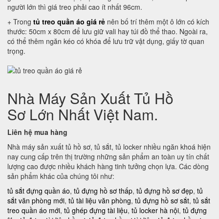
người lớn thì giá treo phải cao ít nhất 96cm.
+ Trong
tủ treo quần áo giá rẻ
nên bố trí thêm một ô lớn có kích
thước: 50cm x 80cm để lưu giữ vali hay túi đồ thể thao. Ngoài ra,
có thể thêm ngăn kéo có khóa để lưu trữ vật dụng, giấy tờ quan
trọng.
Nhà Máy Sản Xuất Tủ Hồ
Sơ Lớn Nhất Việt Nam.
Liên hệ mua hàng
Nhà máy sản xuất tủ hồ sơ, tủ sắt, tủ locker nhiều ngăn khoá hiện
nay cung cấp trên thị trường những sản phẩm an toàn uy tín chất
lượng cao được nhiều khách hàng tinh tưởng chọn lựa. Các dòng
sản phẩm khác của chúng tôi như:
tủ sắt đựng quần áo
,
tủ đựng hồ sơ thấp
,
tủ đựng hồ sơ đẹp
,
tủ
sắt văn phòng mới
,
tủ tài liệu văn phòng
,
tủ đựng hồ sơ sắt
,
tủ sắt
treo quần áo mới
,
tủ ghép đựng tài liệu
,
tủ locker hà nội
,
tủ đựng