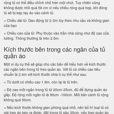
rộng tủ có thể điều chỉnh nhỏ hơn một chút. Tuy nhiên cũng
không được nhỏ quá 56 cm vì nếu chiều rộng quá hẹp, khi đóng
tủ sẽ bị kẹp tay áo vào cánh tủ.
+ Chiều dài tủ: Dao động từ 2-3m tùy theo nhu cầu và không gian
của bạn
+ Chiều cao của tủ: Phụ thuộc vào trần nhà cũng như độ cao của
tường. Thông thường là trên 2.5m.
Kích thước bên trong các ngăn của tủ
quần áo
Một ví dụ cụ thể sẽ giúp cho các bản dễ hiểu hơn về kích thước
các ngăn bên trong tủ treo quần áo. Với tủ có chiều cao tiêu
chuẩn là 2.4m với kích thước chia ô cụ thể như sau:
+ Tủ dưới có chiều cao 1.9m, còn lại là tủ trên.
+ Độ cao mỗi ngăn trong tủ từ 20cm-25cm, đủ để đựng quần áo
gấp. Độ rộng mỗi ngăn tủ là 90cm -100cm. Mỗi bản cánh tủ rộng
không quá 50cm.
+ Nếu kích thước không gian phòng quá nhỏ, nên bố trí loại tủ có
giá treo áo kéo ra được, đặt trong tủ sâu 35cm, nếu treo quần áo