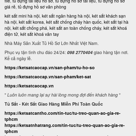
file
,
tủ đựng tài liệu hồ sơ
,
tủ đựng hồ sơ tài liệu
,
tủ đựng hồ sơ
giá rẻ
,
tủ đựng hồ sơ văn phòng
két sắt mini hà nội
,
két sắt ngân hàng hà nội
,
két sắt khách sạn
hà nội
,
két sắt korea
,
két sắt chống cháy hàn quốc
,
két sắt tại hà
nội
,
két sắt chống phá
,
két sắt an toàn chống cháy
,
két sắt khoá
điện tử
,
két sắt khoá vân tay
Nhà Máy Sản Xuất Tủ Hồ Sơ Lớn Nhất Việt Nam.
Phục vụ tận tình chu đáo 24/24:
098 2770404
giao hàng tận nơi.
Kể cả ngày lễ.
https://ketsatcaocap.vn/san-pham/tu-ho-so
https://ketsatcaocap.vn/san-pham/ket-sat
https://ketsatcaocap.vn
"
Luôn luôn mang lại sự hài lòng mong đợi đến khách hàng
"
Tủ Sắt - Két Sắt Giao Hàng Miễn Phí Toàn Quốc
https://ketsatcantho.com/tin-tuc/tu-treo-quan-ao-gia-re-
tphcm
https://ketsatnhatrang.com/tin-tuc/tu-treo-quan-ao-gia-re-
tphcm