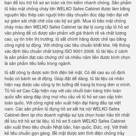
bạn để lưu trữ hồ sơ an toàn và tìm kiếm nhanh chóng. Sản phẩm
tủ bảo mật chống cháy lớn WELKO Safes Cabinet được làm bằng
nguyên liệu thép cán nguội trên dây chuyền đúc dập hiện đại với
sự giám sát chặt chẽ của các kỹ sư giỏi. Mua tủ bảo mật chống
cháy màu đen WELKO Safes Cabinet tại đại lý cung cấp tủ hồ sơ
văn phòng để có được sản phẩm với giá thành rẻ và chất lượng
cao, uy tín trên thị trường. tủ sắt chính hãng được chế tạo bằng
công nghệ tự động. Với những các tiêu chuẩn khắt khe. Hệ thống
xác định tiêu chuẩn chất lượng ISO 9001:2008. tủ tài liệu 2 cánh
là sản phẩm đạt các chứng chỉ và nhiều năm liền được bình chọn
là sản phẩm tiêu biểu trong ngành.
tủ sắt công ty được sơn tĩnh điện bề mặt. Có đế cao su cố định
hoặc có bánh xe di động. Giúp đặt dễ dàng. tủ tài liệu cá nhân
hiện nay được các công ty tin tưởng để trang bị trong đơn vị mình.
Tủ hồ sơ Cao Cấp hiện nay với các chuỗi bán hàng trên toàn
quốc sẵn sàng đáp ứng mọi nhu cầu về tủ hồ sơ cao cấp trên
toàn quốc. Với công nghệ sản xuất hiện đại hàng đầu tại việt
nam. Các sản phẩm tủ đựng hồ sơ sắt hà nội WELKO Safes
Cabinet đem lại cho doanh nghiệp sự lựa chọn hoàn hảo tốt nhất
để lưu trữ hồ sơ tài liệu. tủ hồ sơ 5 cánh WELKO Safes Cabinet
sản xuất theo tiêu chuẩn Nhật bản, hàn quốc, Đức, mỹ. Với thiết
kế tiêu chuẩn gọn gàng. Bề mặt được sơn tĩnh điện chống trầy