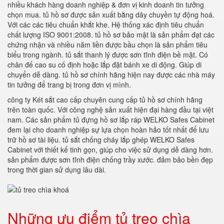
nhiều khách hàng doanh nghiệp & đơn vị kinh doanh tin tưởng
chọn mua. tủ hồ sơ được sản xuất bằng dây chuyền tự động hoá.
Với các các tiêu chuẩn khắt khe. Hệ thống xác định tiêu chuẩn
chất lượng ISO 9001:2008. tủ hồ sơ bảo mật là sản phẩm đạt các
chứng nhận và nhiều năm liền được bầu chọn là sản phẩm tiêu
biểu trong ngành. tủ sắt thanh lý được sơn tĩnh điện bề mặt. Có
chân đế cao su cố định hoặc lắp đặt bánh xe di động. Giúp di
chuyển dễ dàng. tủ hồ sơ chính hãng hiện nay được các nhà máy
tin tưởng để trang bị trong đơn vị mình.
công ty Két sắt cao cấp chuyên cung cấp tủ hồ sơ chính hãng
trên toàn quốc. Với công nghệ sản xuất hiện đại hàng đầu tại việt
nam. Các sản phẩm tủ đựng hồ sơ lắp ráp WELKO Safes Cabinet
đem lại cho doanh nghiệp sự lựa chọn hoàn hảo tốt nhất để lưu
trữ hồ sơ tài liệu. tủ sắt chống cháy lắp ghép WELKO Safes
Cabinet với thiết kế tinh gọn, giúp cho việc sử dụng dễ dàng hơn.
sản phẩm được sơn tĩnh điện chống trầy xước. đảm bảo bền đẹp
trong thời gian sử dụng lâu dài.
Những ưu điểm tủ treo chìa