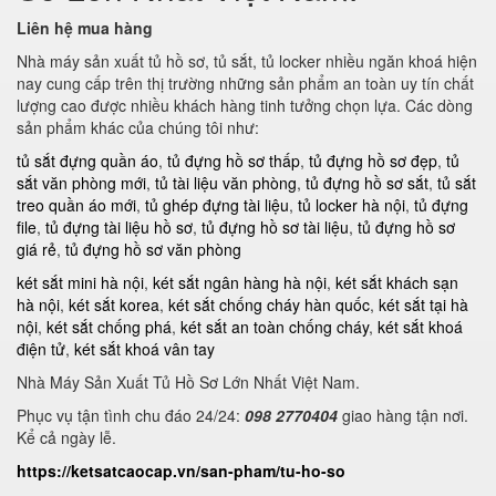
Liên hệ mua hàng
Nhà máy sản xuất tủ hồ sơ, tủ sắt, tủ locker nhiều ngăn khoá hiện
nay cung cấp trên thị trường những sản phẩm an toàn uy tín chất
lượng cao được nhiều khách hàng tinh tưởng chọn lựa. Các dòng
sản phẩm khác của chúng tôi như:
tủ sắt đựng quần áo
,
tủ đựng hồ sơ thấp
,
tủ đựng hồ sơ đẹp
,
tủ
sắt văn phòng mới
,
tủ tài liệu văn phòng
,
tủ đựng hồ sơ sắt
,
tủ sắt
treo quần áo mới
,
tủ ghép đựng tài liệu
,
tủ locker hà nội
,
tủ đựng
file
,
tủ đựng tài liệu hồ sơ
,
tủ đựng hồ sơ tài liệu
,
tủ đựng hồ sơ
giá rẻ
,
tủ đựng hồ sơ văn phòng
két sắt mini hà nội
,
két sắt ngân hàng hà nội
,
két sắt khách sạn
hà nội
,
két sắt korea
,
két sắt chống cháy hàn quốc
,
két sắt tại hà
nội
,
két sắt chống phá
,
két sắt an toàn chống cháy
,
két sắt khoá
điện tử
,
két sắt khoá vân tay
Nhà Máy Sản Xuất Tủ Hồ Sơ Lớn Nhất Việt Nam.
Phục vụ tận tình chu đáo 24/24:
098 2770404
giao hàng tận nơi.
Kể cả ngày lễ.
https://ketsatcaocap.vn/san-pham/tu-ho-so