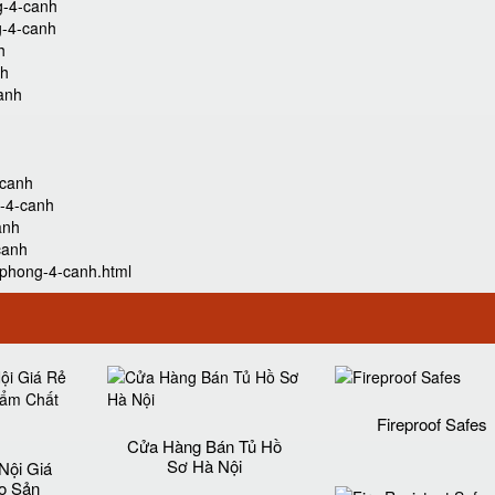
g-4-canh
g-4-canh
h
nh
anh
-canh
g-4-canh
anh
canh
-phong-4-canh.html
Fireproof Safes
Cửa Hàng Bán Tủ Hồ
Sơ Hà Nội
Nội Giá
o Sản