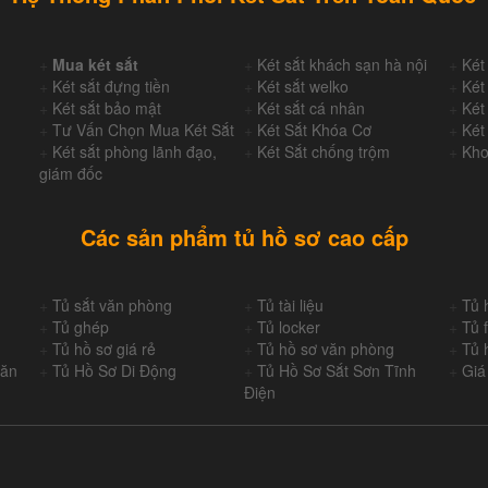
+
Mua két sắt
+
Két sắt khách sạn hà nội
+
Két
+
Két sắt đựng tiền
+
Két sắt welko
+
Két
+
Két sắt bảo mật
+
Két sắt cá nhân
+
Két
+
Tư Vấn Chọn Mua Két Sắt
+
Két Sắt Khóa Cơ
+
Két
+
Két sắt phòng lãnh đạo,
+
Két Sắt chống trộm
+
Kho
giám đốc
Các sản phẩm tủ hồ sơ cao cấp
+
Tủ sắt văn phòng
+
Tủ tài liệu
+
Tủ 
+
Tủ ghép
+
Tủ locker
+
Tủ f
+
Tủ hồ sơ giá rẻ
+
Tủ hồ sơ văn phòng
+
Tủ 
Văn
+
Tủ Hồ Sơ Di Động
+
Tủ Hồ Sơ Sắt Sơn Tĩnh
+
Giá
Điện