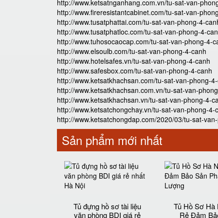
http://www.ketsatnganhang.com.vn/tu-sat-van-phon
http://www.fireresistantcabinet.com/tu-sat-van-phon
http://www.tusatphattai.com/tu-sat-van-phong-4-can
http://www.tusatphatloc.com/tu-sat-van-phong-4-ca
http://www.tuhosocaocap.com/tu-sat-van-phong-4-c
http://www.elsoulb.com/tu-sat-van-phong-4-canh
http://www.hotelsafes.vn/tu-sat-van-phong-4-canh
http://www.safesbox.com/tu-sat-van-phong-4-canh
http://www.ketsatkhachsan.com/tu-sat-van-phong-4
http://www.ketsatkhachsan.com.vn/tu-sat-van-phon
http://www.ketsatkhachsan.vn/tu-sat-van-phong-4-c
http://www.ketsatchongchay.vn/tu-sat-van-phong-4-
http://www.ketsatchongdap.com/2020/03/tu-sat-van
Sản phẩm mới nhất
Tủ đựng hồ sơ tài liệu
Tủ Hồ Sơ Hà 
văn phòng BDI giá rẻ
Rẻ Đảm Bả