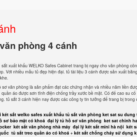
cánh
 văn phòng 4 cánh
 sắt xuất khẩu WELKO Safes Cabinet trang bị ngay cho văn phòng côn
p. Với nhiều mẫu tủ đẹp hiện đại. tủ tài liệu 3 cánh được sản xuất bằn
 khe.
ồ sơ văn phòng là sản phẩm đạt các chứng nhận và nhiều năm liền đư
g quần áo được sơn tĩnh điện chống trầy xước bề mặt. Có đế cao su cố
. tủ sắt 3 cánh hiện nay được các công ty tin tưởng để trang bị trong 
i
két sắt welko safes xuất khẩu
tủ sắt văn phòng
ket sat su dung 
hồ sơ bảo mật có khoá
đại lý tủ hồ sơ văn phòng
ket sat chinh h
ocker
két sắt văn phòng nhà máy
đại lý két sắt mini hà nội
két s
 quốc
tủ sắt treo quần áo có khoá
+
két sắt chống cháy sử dụng 