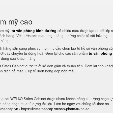
ẩm mỹ cao
hẩm mỹ,
tủ văn phòng bình dương
có nhiều màu được tạo ra bởi lớp 
ách hàng. Với nước sơn màu nhẹ nhàng, những chiếc tủ sắt hứa hẹn m
 cùng.
h hãng sẵn sàng phục vụ mọi nhu cầu chọn lựa tủ hồ sơ văn phòng c
 với dây chuyền tự động hoá. Đem lại cho các sản phẩm
tủ văn phòng
ử dụng của khách hàng.
afes Cabinet được thiết kế đơn giản và thuận tiện. Đem lại cho khá
nh điện bề mặt. Giúp tủ luôn bóng đẹp bền mầu.
g sắt WELKO Safes Cabinet được nhiều khách hàng tin tượng chọn lự
h hàng chọn mua tủ đựng tài liệu. Liên hệ ngay với chúng tôi theo số
satcaocap.vn
/
https://ketsatcaocap.vn/san-pham/tu-ho-so