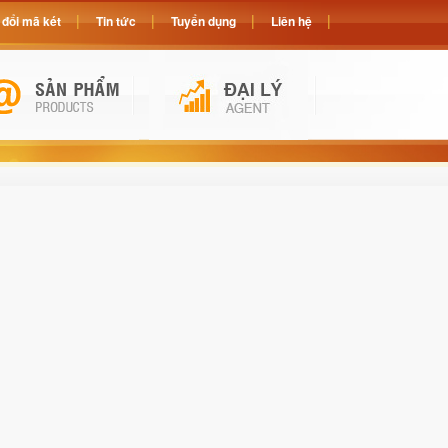
đổi mã két
Tin tức
Tuyển dụng
Liên hệ