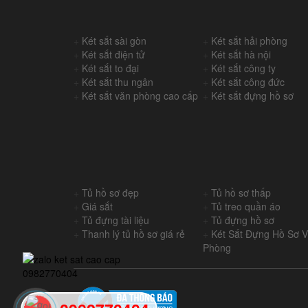
+
Két sắt sài gòn
+
Két sắt hải phòng
+
Két sắt điện tử
+
Két sắt hà nội
+
Két sắt to đại
+
Két sắt công ty
+
Két sắt thu ngân
+
Két sắt công đức
+
Két sắt văn phòng cao cấp
+
Két sắt đựng hồ sơ
+
Tủ hồ sơ đẹp
+
Tủ hồ sơ thấp
+
Giá sắt
+
Tủ treo quần áo
+
Tủ đựng tài liệu
+
Tủ đựng hồ sơ
+
Thanh lý tủ hồ sơ giá rẻ
+
Két Sắt Đựng Hồ Sơ 
Phòng