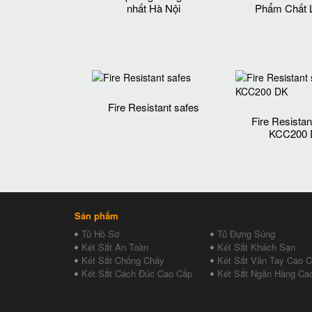
nhất Hà Nội
Phẩm Chất 
Fire Resistant safes
Fire Resistan
KCC200
Sản phẩm
Tủ Hồ Sơ
Tủ Đựng Súng
Két Sắt An Toàn
Két Sắt Khách Sạn
Két Sắt Chống Cháy
Két Sắt Vân Tay Cao 
Két Sắt Cách Đúc Cao Cấp
Két Sắt Ngân Hàng Ca