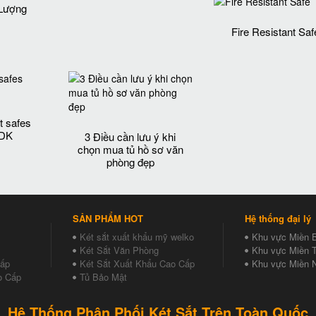
Lượng‎
Fire Resistant Saf
t safes
 DK
3 Điều cần lưu ý khi
chọn mua tủ hồ sơ văn
phòng đẹp
SẢN PHẨM HOT
Hệ thống đại lý
Két sắt xuất khẩu mỹ welko
Khu vực Miền 
Két Sắt Văn Phòng
Khu vực Miền T
Cấp
Két Sắt Xuất Khẩu Cao Cấp
Khu vực Miền 
o Cấp
Tủ Bảo Mật
Hệ Thống Phân Phối Két Sắt Trên Toàn Quốc