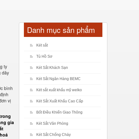
Danh mục sản phẩm
Két sắt
Tủ Hồ Sơ
g ty
Két Sắt Khách Sạn
g dây
Két Sắt Ngân Hàng BEMC
ợc bình
Két sắt xuất khẩu mỹ welko
 định
đơn vị
Két Sắt Xuất Khẩu Cao Cấp
Bốt Điều Khiển Giao Thông
trong
ang gia
Két Sắt Văn Phòng
ắt
khoá
Két Sắt Chống Cháy