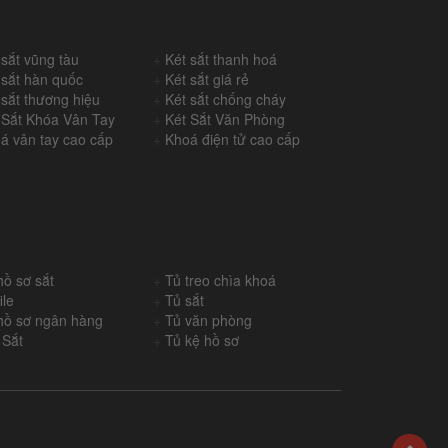
 sắt vũng tàu
+
Két sắt thanh hoá
 sắt hàn quốc
+
Két sắt giá rẻ
 sắt thương hiệu
+
Két sắt chống cháy
 Sắt Khóa Vân Tay
+
Két Sắt Văn Phòng
á vân tay cao cấp
+
Khoá điện tử cao cấp
hồ sơ sắt
+
Tủ treo chìa khoá
ile
+
Tủ sắt
hồ sơ ngân hàng
+
Tủ văn phòng
 Sắt
+
Tủ kệ hồ sơ