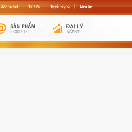
đổi mã két
Tin tức
Tuyển dụng
Liên hệ