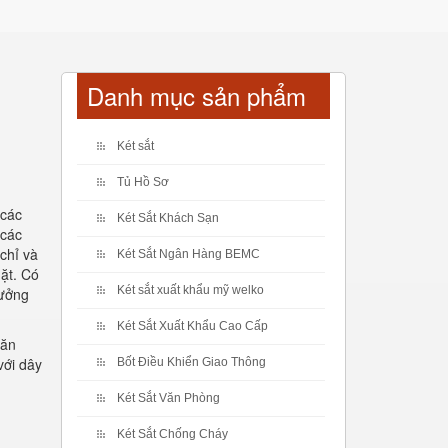
Danh mục sản phẩm
Két sắt
Tủ Hồ Sơ
 các
Két Sắt Khách Sạn
 các
chỉ và
Két Sắt Ngân Hàng BEMC
mặt. Có
Két sắt xuất khẩu mỹ welko
tưởng
Két Sắt Xuất Khẩu Cao Cấp
văn
với dây
Bốt Điều Khiển Giao Thông
Két Sắt Văn Phòng
Két Sắt Chống Cháy