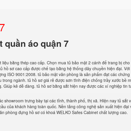
 7
ắt quần áo quận 7
ất liệu bằng thép cao cấp. Chọn mua tủ bảo mật 2 cánh để trang bị cho
 tủ hồ sơ cao cấp được chế tạo bằng hệ thống dây chuyền hiện đại. Với
lượng ISO 9001:2008. tủ bảo mật văn phòng là sản phẩm đạt các chứng 
u trong ngành. tủ hồ sơ giá rẻ được sơn tĩnh điện chống trầy xước bề 
. Giúp kê dễ dàng. tủ hồ sơ bằng sắt hiện nay được các xí nghiệp tin 
c showroom trưng bày tại các tỉnh, thành phố, thị xã. HIện nay tủ sắt 
 cầu của khách hàng toàn quốc. Nền tảng công nghệ sản xuất hiện đại 
văn phòng đựng hồ sơ có khoá WELKO Safes Cabinet chất lượng cao.