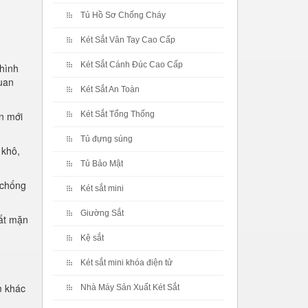
Tủ Hồ Sơ Chống Cháy
Két Sắt Vân Tay Cao Cấp
Két Sắt Cánh Đúc Cao Cấp
 hình
quan
Két Sắt An Toàn
ên mới
Két Sắt Tổng Thống
Tủ đựng súng
 khô,
Tủ Bảo Mật
 chống
Két sắt mini
Giường Sắt
hất mặn
Kệ sắt
Két sắt mini khóa điện tử
m khác
Nhà Máy Sản Xuất Két Sắt