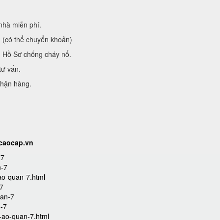
nhà miễn phí.
g (có thể chuyển khoản)
ủ Hồ Sơ chống cháy nổ.
tư vấn.
nhận hàng.
tcaocap.vn
-7
n-7
ao-quan-7.html
-7
uan-7
n-7
-ao-quan-7.html