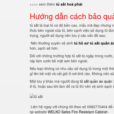
>>>> xem thêm
tủ sắt hoà phát
Hướng dẫn cách bảo quản
tủ sắt là loại tủ có độ bền cao, mẫu mã đẹp nhưng 
thức bên ngoài của tủ, bên cạnh việc sử dụng tủ đú
trọng, người sử dụng nên lưu ý các vấn đề sau:
Nên thường xuyên vệ sinh
tủ hồ sơ tủ sắt quần á
hơn, sạch sẽ hơn.
Đối với những trường hợp tủ sắt bị ngập trong nước
ráp làm xước bề mặt sơn bên ngoài.
Nếu bạn không có nhu cầu sử dụng tủ trong một thời 
gỉ lên bề mặt và cất giữ ở nơi khô ráo.
Không nên sử 
Một lưu ý khác mà người dùng
tủ sắt quần áo quận 
ở tủ, hoặc sau khi làm đổ ra tủ thì nên vệ sinh sạch
Liên hệ ngay với chúng tôi theo số 0982770404 để
tại website
WELKO Safes Fire Resistant Cabinet
.