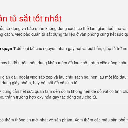
 tủ sắt tốt nhất
nếu sử dụng và bảo quản không đúng cách có thể làm giảm tuổi thọ và
ng cách, việc bảo quản tủ sắt đựng tài liệu ở văn phòng cũng hết sức 
o quận 7
để loại bỏ các nguyên nhân gây hại và bụi bẩn, giúp tủ trở n
, hay bị đổ nước, nên dùng khăn mềm để lau khô, tránh việc dùng khăn
gian dài, ngoài việc sắp xếp và lau chùi sạch sẽ, nên lau một lớp dầu
dụng giấy nhám, hay bột sắt để vệ sinh tủ.
7
cũng cần hết sức quan tâm đến đó là không nên để đồ vật có tính c
 sẽ, tránh trường hợp oxy hóa gây tác động xấu cho tủ.
 có thêm thông tin mới nhất về sản phẩm. Xem thêm các mẫu sản phẩ