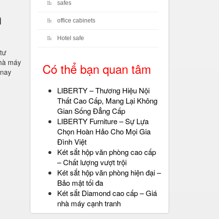
safes
n
office cabinets
Hotel safe
 tư
nhà máy
Có thể bạn quan tâm
 nay
LIBERTY – Thương Hiệu Nội
Thất Cao Cấp, Mang Lại Không
Gian Sống Đẳng Cấp
LIBERTY Furniture – Sự Lựa
Chọn Hoàn Hảo Cho Mọi Gia
Đình Việt
Két sắt hộp văn phòng cao cấp
– Chất lượng vượt trội
Két sắt hộp văn phòng hiện đại –
Bảo mật tối đa
Két sắt Diamond cao cấp – Giá
nhà máy cạnh tranh