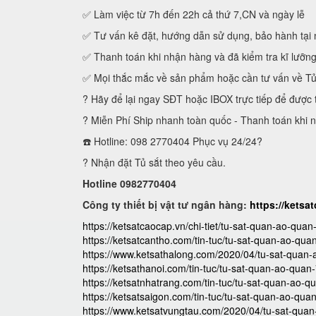
✅ Làm việc từ 7h đến 22h cả thứ 7,CN và ngày lễ
✅ Tư vấn kê đặt, hướng dẫn sử dụng, bảo hành tại 
✅ Thanh toán khi nhận hàng và đã kiểm tra kĩ lưỡn
✅ Mọi thắc mắc về sản phẩm hoặc cần tư vấn về T
? Hãy để lại ngay SĐT hoặc IBOX trực tiếp để được 
? Miễn Phí Ship nhanh toàn quốc - Thanh toán khi 
☎️ Hotline: 098 2770404 Phục vụ 24/24?
? Nhận đặt Tủ sắt theo yêu cầu.
Hotline 0982770404
Công ty thiết bị vật tư ngân hàng:
https://ketsa
https://ketsatcaocap.vn/chi-tiet/tu-sat-quan-ao-quan
https://ketsatcantho.com/tin-tuc/tu-sat-quan-ao-qua
https://www.ketsathalong.com/2020/04/tu-sat-quan-
https://ketsathanoi.com/tin-tuc/tu-sat-quan-ao-quan
https://ketsatnhatrang.com/tin-tuc/tu-sat-quan-ao-q
https://ketsatsaigon.com/tin-tuc/tu-sat-quan-ao-qua
https://www.ketsatvungtau.com/2020/04/tu-sat-quan