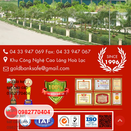
0982770404
back