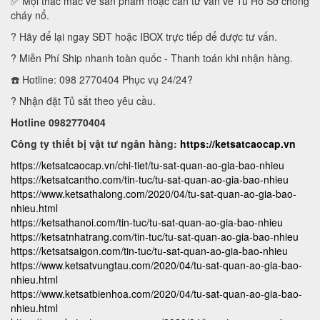
✅ Mọi thắc mắc về sản phẩm hoặc cần tư vấn về Tủ Hồ Sơ chống
cháy nổ.
? Hãy để lại ngay SĐT hoặc IBOX trực tiếp để được tư vấn.
? Miễn Phí Ship nhanh toàn quốc - Thanh toán khi nhận hàng.
☎️ Hotline: 098 2770404 Phục vụ 24/24?
? Nhận đặt Tủ sắt theo yêu cầu.
Hotline 0982770404
Công ty thiết bị vật tư ngân hàng:
https://ketsatcaocap.vn
https://ketsatcaocap.vn/chi-tiet/tu-sat-quan-ao-gia-bao-nhieu
https://ketsatcantho.com/tin-tuc/tu-sat-quan-ao-gia-bao-nhieu
https://www.ketsathalong.com/2020/04/tu-sat-quan-ao-gia-bao-
nhieu.html
https://ketsathanoi.com/tin-tuc/tu-sat-quan-ao-gia-bao-nhieu
https://ketsatnhatrang.com/tin-tuc/tu-sat-quan-ao-gia-bao-nhieu
https://ketsatsaigon.com/tin-tuc/tu-sat-quan-ao-gia-bao-nhieu
https://www.ketsatvungtau.com/2020/04/tu-sat-quan-ao-gia-bao-
nhieu.html
https://www.ketsatbienhoa.com/2020/04/tu-sat-quan-ao-gia-bao-
nhieu.html