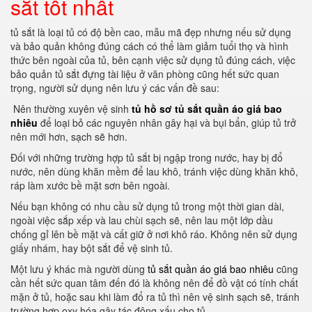
sắt tốt nhất
tủ sắt là loại tủ có độ bền cao, mẫu mã đẹp nhưng nếu sử dụng
và bảo quản không đúng cách có thể làm giảm tuổi thọ và hình
thức bên ngoài của tủ, bên cạnh việc sử dụng tủ đúng cách, việc
bảo quản tủ sắt đựng tài liệu ở văn phòng cũng hết sức quan
trọng, người sử dụng nên lưu ý các vấn đề sau:
Nên thường xuyên vệ sinh
tủ hồ sơ tủ sắt quần áo giá bao
nhiêu
để loại bỏ các nguyên nhân gây hại và bụi bẩn, giúp tủ trở
nên mới hơn, sạch sẽ hơn.
Đối với những trường hợp tủ sắt bị ngập trong nước, hay bị đổ
nước, nên dùng khăn mềm để lau khô, tránh việc dùng khăn khô,
ráp làm xước bề mặt sơn bên ngoài.
Nếu bạn không có nhu cầu sử dụng tủ trong một thời gian dài,
ngoài việc sắp xếp và lau chùi sạch sẽ, nên lau một lớp dầu
chống gỉ lên bề mặt và cất giữ ở nơi khô ráo.
Không nên sử dụng
giấy nhám, hay bột sắt để vệ sinh tủ.
Một lưu ý khác mà người dùng
tủ sắt quần áo giá bao nhiêu
cũng
cần hết sức quan tâm đến đó là không nên để đồ vật có tính chất
mặn ở tủ, hoặc sau khi làm đổ ra tủ thì nên vệ sinh sạch sẽ, tránh
trường hợp oxy hóa gây tác động xấu cho tủ.