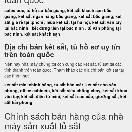
safes box
,
tủ hồ sơ bắc giang
,
két sắt khách sạn bắc
giang
,
két sắt ngân hàng bắc giang
,
két sắt bắc giang
,
két
sắt giá rẻ tại tphcm
,
mua két sắt tại hà nội
,
két sắt vân tay
tại bắc ninh
,
két đựng tiền tại bắc ninh
,
tủ văn phòng tại
bắc ninh
,
két sắt khách sạn
Địa chỉ bán két sắt, tủ hồ sơ uy tín
trên toàn quốc
hiện nay nhà máy chúng tôi còn cung cấp két sắt, tủ sắt tại các
tỉnh thành trên toàn quốc. Tham khảo các địa chỉ bán két sắt tại
các tỉnh như:
két sắt mini chính hãng
,
tủ sắt bảo mật
,
két sắt cho văn
phòng
,
office cabinets
,
két sắt siêu chống cháy
,
két sắt khoá
vân tay
,
két sắt điện tử mini
,
két sắt cao cấp
,
giường sắt
,
két
sắt hải phòng
Chính sách bán hàng của nhà
máy sản xuất tủ sắt