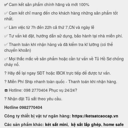
✅
Cam kết sản phẩm chính hãng và mới 100%
✅ Cam kết chỉ mang đến cho khách hàng những sản phẩm tốt
nhất.
✅ Làm việc từ 7h đến 22h cả thứ 7,CN và ngày lễ
✅ Tư vấn kê đặt, hướng dẫn sử dụng, bảo hành tại nhà miễn phí.
✅ Thanh toán khi nhận hàng và đã kiểm tra kĩ lưỡng (có thể
chuyển khoản)
✅ Mọi thắc mắc về sản phẩm hoặc cần tư vấn về Tủ Hồ Sơ chống
cháy nổ.
? Hãy để lại ngay SĐT hoặc IBOX trực tiếp để được tư vấn.
? Miễn Phí Ship nhanh toàn quốc - Thanh toán khi nhận hàng.
☎️ Hotline: 098 2770404 Phục vụ 24/24?
? Nhận đặt Tủ sắt theo yêu cầu.
Hotline 0982770404
Công ty thiết bị vật tư ngân hàng:
https://ketsatcaocap.vn
Các sản phẩm khác:
két sắt mini
,
kệ sắt lắp ghép
,
home safe