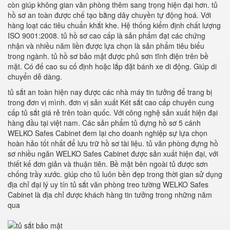
còn giúp không gian văn phòng thêm sang trọng hiện đại hơn. tủ
hồ sơ an toàn được chế tạo bằng dây chuyền tự động hoá. Với
hàng loạt các tiêu chuẩn khắt khe. Hệ thống kiểm định chất lượng
ISO 9001:2008. tủ hồ sơ cao cấp là sản phẩm đạt các chứng
nhận và nhiều năm liền được lựa chọn là sản phẩm tiêu biểu
trong ngành. tủ hồ sơ bảo mật được phủ sơn tĩnh điện trên bề
mặt. Có đế cao su cố định hoặc lắp đặt bánh xe di động. Giúp di
chuyển dễ dàng.
tủ sắt an toàn hiện nay được các nhà máy tin tưởng để trang bị
trong đơn vị mình. đơn vị sản xuất Két sắt cao cấp chuyên cung
cấp tủ sắt giá rẻ trên toàn quốc. Với công nghệ sản xuất hiện đại
hàng đầu tại việt nam. Các sản phẩm tủ đựng hồ sơ 5 cánh
WELKO Safes Cabinet đem lại cho doanh nghiệp sự lựa chọn
hoàn hảo tốt nhất để lưu trữ hồ sơ tài liệu. tủ văn phòng đựng hồ
sơ nhiều ngăn WELKO Safes Cabinet được sản xuất hiện đại, với
thiết kế đơn giản và thuận tiên. Bề mặt bên ngoài tủ được sơn
chống trầy xước. giúp cho tủ luôn bền đẹp trong thời gian sử dụng
địa chỉ đại lý uy tín tủ sắt văn phòng treo tường WELKO Safes
Cabinet là địa chỉ được khách hàng tin tưởng trong những năm
qua