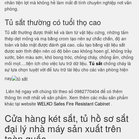
nhân tiện lợi mà không hề làm mất đi tính chuyên nghiệp nơi văn
phòng.
Tủ sắt thường có tuổi thọ cao
Tủ sắt thường được thiết kế và làm từ vật liệu cứng, những tấm
thép dẹt mỏng và mạ bằng crom tạo nên sự chắc chắn, độ an
toàn và bảo mật được đánh giá cao. cấu tạo bằng vật liệu sắt
được sơn tĩnh điện nên có độ bền cao không hoen gỉ, không trầy
xước, bền màu sơn, khó bong tróc, chống cháy, chống ẩm, chống
mối mọt….tiện ích cho việc lưu trữ dữ liệu.
Tủ sắt
chống cháy là
sự lựa chọn tuyệt vời để lưu trữ tài liệu cho các văn phòng hiện
nay
Liên hệ ngay với chúng tôi theo số 0982770404 để có thêm
thông tin mới nhất về sản phẩm. Xem thêm các mẫu sản phẩm
khác tại website
WELKO Safes Fire Resistant Cabinet
.
Cửa hàng két sắt, tủ hồ sơ sắt
đại lý nhà máy sản xuất trên
toàn quốc