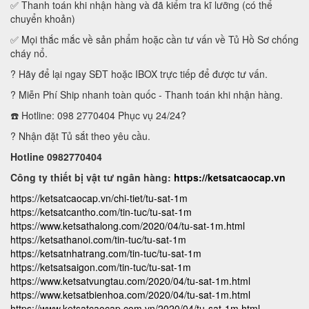
✅ Thanh toán khi nhận hàng và đã kiểm tra kĩ lưỡng (có thể
chuyển khoản)
✅ Mọi thắc mắc về sản phẩm hoặc cần tư vấn về Tủ Hồ Sơ chống
cháy nổ.
? Hãy để lại ngay SĐT hoặc IBOX trực tiếp để được tư vấn.
? Miễn Phí Ship nhanh toàn quốc - Thanh toán khi nhận hàng.
☎️ Hotline: 098 2770404 Phục vụ 24/24?
? Nhận đặt Tủ sắt theo yêu cầu.
Hotline 0982770404
Công ty thiết bị vật tư ngân hàng:
https://ketsatcaocap.vn
https://ketsatcaocap.vn/chi-tiet/tu-sat-1m
https://ketsatcantho.com/tin-tuc/tu-sat-1m
https://www.ketsathalong.com/2020/04/tu-sat-1m.html
https://ketsathanoi.com/tin-tuc/tu-sat-1m
https://ketsatnhatrang.com/tin-tuc/tu-sat-1m
https://ketsatsaigon.com/tin-tuc/tu-sat-1m
https://www.ketsatvungtau.com/2020/04/tu-sat-1m.html
https://www.ketsatbienhoa.com/2020/04/tu-sat-1m.html
https://www.ketsatcaocap.com.vn/2020/04/tu-sat-1m.html