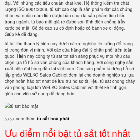
đại. Với những các tiêu chuẩn khắt khe. Hệ thống kiểm tra chất
lượng ISO 9001:2008. tủ sắt cao cấp là sản phẩm đạt các chứng
nhận và nhiều năm liền được bầu chọn là sản phẩm tiêu biểu
trong ngành. tủ bảo mật giá rẻ được sơn tĩnh điện chống trầy
xước bề mặt. Có đế cao su cố định hoặc có bánh xe di động.
Giúp kê dễ dàng.
tủ tài liệu thanh lý hiện nay được các xí nghiệp tin tưởng để trang
bị trong đơn vị mình. Với các cửa hàng đại lý phân phối trên toàn
quốc. Hiện nay công ty tủ sắt tốt sẵn sàng phục vụ mọi nhu cầu
chọn lựa tủ hồ sơ văn phòng của khách hàng. Với công nghệ sản
xuất hiện đại hàng đầu tại việt nam. Các sản phẩm tủ đựng hồ sơ
lắp ghép WELKO Safes Cabinet đem lại cho doanh nghiệp sự lựa
chọn hoàn hảo tốt nhất để lưu trữ hồ sơ tài liệu. tủ sắt chống cháy
văn phòng loại lớn WELKO Safes Cabinet với thiết kế tinh gọn,
giúp cho việc sử dụng dễ dàng hơn
>>>> xem thêm
tủ sắt hoà phát
Ưu điểm nổi bật tủ sắt tốt nhất