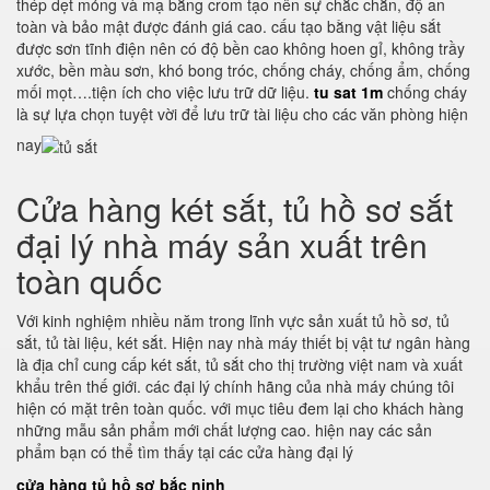
thép dẹt mỏng và mạ bằng crom tạo nên sự chắc chắn, độ an
toàn và bảo mật được đánh giá cao. cấu tạo bằng vật liệu sắt
được sơn tĩnh điện nên có độ bền cao không hoen gỉ, không trầy
xước, bền màu sơn, khó bong tróc, chống cháy, chống ẩm, chống
mối mọt….tiện ích cho việc lưu trữ dữ liệu.
tu sat 1m
chống cháy
là sự lựa chọn tuyệt vời để lưu trữ tài liệu cho các văn phòng hiện
nay
Cửa hàng két sắt, tủ hồ sơ sắt
đại lý nhà máy sản xuất trên
toàn quốc
Với kinh nghiệm nhiều năm trong lĩnh vực sản xuất tủ hồ sơ, tủ
sắt, tủ tài liệu, két sắt. Hiện nay nhà máy thiết bị vật tư ngân hàng
là địa chỉ cung cấp két sắt, tủ sắt cho thị trường việt nam và xuất
khẩu trên thế giới. các đại lý chính hãng của nhà máy chúng tôi
hiện có mặt trên toàn quốc. với mục tiêu đem lại cho khách hàng
những mẫu sản phẩm mới chất lượng cao. hiện nay các sản
phẩm bạn có thể tìm thấy tại các cửa hàng đại lý
cửa hàng tủ hồ sơ bắc ninh