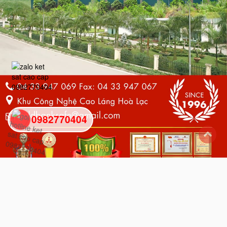
0982770404
back
to
top