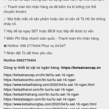
✅ Thanh toán khi nhận hàng và đã kiểm tra kĩ lưỡng (có thể
chuyển khoản)
✅ Mọi thắc mắc về sản phẩm hoặc cần tư vấn về Tủ Hồ Sơ chống
cháy nổ.
? Hãy để lại ngay SĐT hoặc IBOX trực tiếp để được tư vấn.
? Miễn Phí Ship nhanh toàn quốc - Thanh toán khi nhận hàng.
☎️ Hotline: 098 2770404 Phục vụ 24/24?
? Nhận đặt Tủ sắt theo yêu cầu.
Hotline 0982770404
Công ty thiết bị vật tư ngân hàng:
https://ketsatcaocap.vn
https://ketsatcaocap.vn/chi-tiet/tu-sat-16-ngan
https://ketsatcantho.com/tin-tuc/tu-sat-16-ngan
https://www.ketsathalong.com/2020/04/tu-sat-16-ngan.html
https://ketsathanoi.com/tin-tuc/tu-sat-16-ngan
https://ketsatnhatrang.com/tin-tuc/tu-sat-16-ngan
https://ketsatsaigon.com/tin-tuc/tu-sat-16-ngan
https://www.ketsatvungtau.com/2020/04/tu-sat-16-ngan.html
https://www.ketsatbienhoa.com/2020/04/tu-sat-16-ngan.html