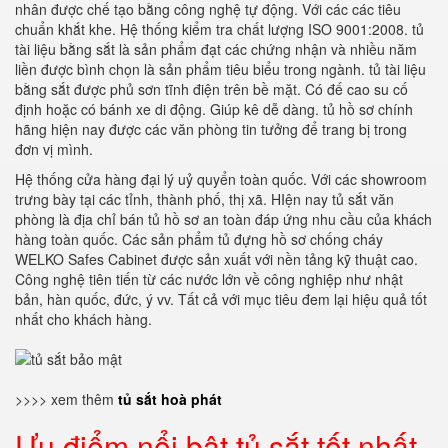
nhân được chế tạo bằng công nghệ tự động. Với các các tiêu
chuẩn khắt khe. Hệ thống kiểm tra chất lượng ISO 9001:2008. tủ
tài liệu bằng sắt là sản phẩm đạt các chứng nhận và nhiều năm
liền được bình chọn là sản phẩm tiêu biểu trong ngành. tủ tài liệu
bằng sắt được phủ sơn tĩnh điện trên bề mặt. Có đế cao su cố
định hoặc có bánh xe di động. Giúp kê dễ dàng. tủ hồ sơ chính
hãng hiện nay được các văn phòng tin tưởng để trang bị trong
đơn vị mình.
Hệ thống cửa hàng đại lý uỷ quyển toàn quốc. Với các showroom
trưng bày tại các tỉnh, thành phố, thị xã. HIện nay tủ sắt văn
phòng là địa chỉ bán tủ hồ sơ an toàn đáp ứng nhu cầu của khách
hàng toàn quốc. Các sản phẩm tủ đựng hồ sơ chống cháy
WELKO Safes Cabinet được sản xuất với nền tảng kỹ thuật cao.
Công nghệ tiên tiến từ các nước lớn về công nghiệp như nhật
bản, hàn quốc, đức, ý vv. Tất cả với mục tiêu đem lại hiệu quả tốt
nhất cho khách hàng.
>>>> xem thêm
tủ sắt hoà phát
Ưu điểm nổi bật tủ sắt tốt nhất