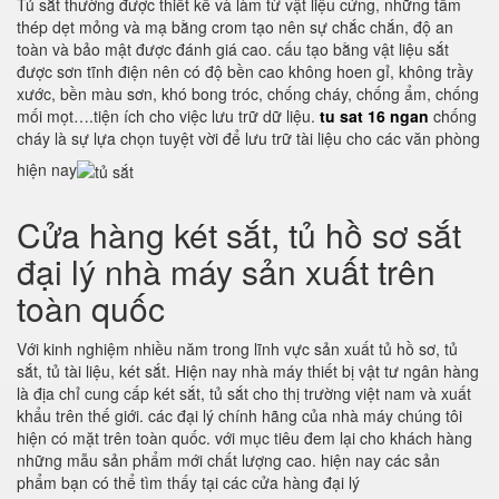
Tủ sắt thường được thiết kế và làm từ vật liệu cứng, những tấm
thép dẹt mỏng và mạ bằng crom tạo nên sự chắc chắn, độ an
toàn và bảo mật được đánh giá cao. cấu tạo bằng vật liệu sắt
được sơn tĩnh điện nên có độ bền cao không hoen gỉ, không trầy
xước, bền màu sơn, khó bong tróc, chống cháy, chống ẩm, chống
mối mọt….tiện ích cho việc lưu trữ dữ liệu.
tu sat 16 ngan
chống
cháy là sự lựa chọn tuyệt vời để lưu trữ tài liệu cho các văn phòng
hiện nay
Cửa hàng két sắt, tủ hồ sơ sắt
đại lý nhà máy sản xuất trên
toàn quốc
Với kinh nghiệm nhiều năm trong lĩnh vực sản xuất tủ hồ sơ, tủ
sắt, tủ tài liệu, két sắt. Hiện nay nhà máy thiết bị vật tư ngân hàng
là địa chỉ cung cấp két sắt, tủ sắt cho thị trường việt nam và xuất
khẩu trên thế giới. các đại lý chính hãng của nhà máy chúng tôi
hiện có mặt trên toàn quốc. với mục tiêu đem lại cho khách hàng
những mẫu sản phẩm mới chất lượng cao. hiện nay các sản
phẩm bạn có thể tìm thấy tại các cửa hàng đại lý