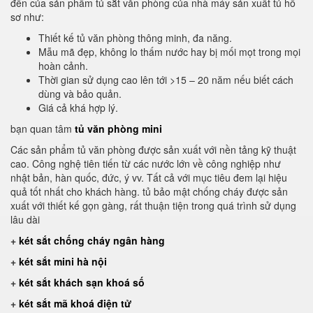
đến của sản phẩm tủ sắt văn phòng của nhà máy sản xuất tủ hồ
sơ như:
Thiết kế tủ văn phòng thông minh, đa năng.
Mẫu mã đẹp, không lo thấm nước hay bị mối mọt trong mọi
hoàn cảnh.
Thời gian sử dụng cao lên tới >15 – 20 năm nếu biết cách
dùng và bảo quản.
Giá cả khá hợp lý.
bạn quan tâm
tủ văn phòng mini
Các sản phẩm tủ văn phòng được sản xuất với nền tảng kỹ thuật
cao. Công nghệ tiên tiến từ các nước lớn về công nghiệp như
nhật bản, hàn quốc, đức, ý vv. Tất cả với mục tiêu đem lại hiệu
quả tốt nhất cho khách hàng. tủ bảo mật chống cháy được sản
xuất với thiết kế gọn gàng, rất thuận tiện trong quá trình sử dụng
lâu dài
+
két sắt chống cháy ngân hàng
+
két sắt mini hà nội
+
két sắt khách sạn khoá số
+
két sắt mã khoá điện tử