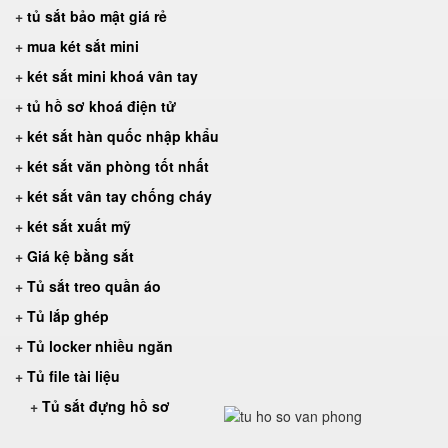
+
tủ sắt bảo mật giá rẻ
+
mua két sắt mini
+
két sắt mini khoá vân tay
+
tủ hồ sơ khoá điện tử
+
két sắt hàn quốc nhập khẩu
+
két sắt văn phòng tốt nhất
+
két sắt vân tay chống cháy
+
két sắt xuất mỹ
+
Giá kệ bằng sắt
+
Tủ sắt treo quần áo
+
Tủ lắp ghép
+
Tủ locker nhiều ngăn
+
Tủ file tài liệu
+
Tủ sắt đựng hồ sơ