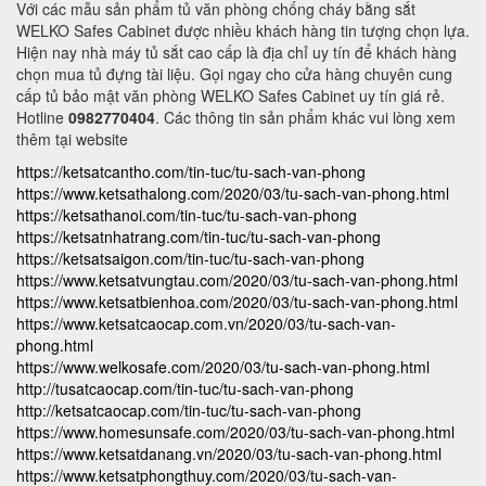
Với các mẫu sản phẩm tủ văn phòng chống cháy bằng sắt
WELKO Safes Cabinet được nhiều khách hàng tin tượng chọn lựa.
Hiện nay nhà máy tủ sắt cao cấp là địa chỉ uy tín để khách hàng
chọn mua tủ đựng tài liệu. Gọi ngay cho cửa hàng chuyên cung
cấp tủ bảo mật văn phòng WELKO Safes Cabinet uy tín giá rẻ.
Hotline
0982770404
. Các thông tin sản phẩm khác vui lòng xem
thêm tại website
https://ketsatcantho.com/tin-tuc/tu-sach-van-phong
https://www.ketsathalong.com/2020/03/tu-sach-van-phong.html
https://ketsathanoi.com/tin-tuc/tu-sach-van-phong
https://ketsatnhatrang.com/tin-tuc/tu-sach-van-phong
https://ketsatsaigon.com/tin-tuc/tu-sach-van-phong
https://www.ketsatvungtau.com/2020/03/tu-sach-van-phong.html
https://www.ketsatbienhoa.com/2020/03/tu-sach-van-phong.html
https://www.ketsatcaocap.com.vn/2020/03/tu-sach-van-
phong.html
https://www.welkosafe.com/2020/03/tu-sach-van-phong.html
http://tusatcaocap.com/tin-tuc/tu-sach-van-phong
http://ketsatcaocap.com/tin-tuc/tu-sach-van-phong
https://www.homesunsafe.com/2020/03/tu-sach-van-phong.html
https://www.ketsatdanang.vn/2020/03/tu-sach-van-phong.html
https://www.ketsatphongthuy.com/2020/03/tu-sach-van-