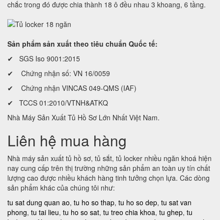
chắc trong đó được chia thành 18 ô đều nhau 3 khoang, 6 tầng.
Sản phẩm sản xuất theo tiêu chuẩn Quốc tế:
✔ SGS Iso 9001:2015
✔ Chứng nhận số: VN 16/0059
✔ Chứng nhận VINCAS 049-QMS (IAF)
✔ TCCS 01:2010/VTNH&ATKQ
Nhà Máy Sản Xuất Tủ Hồ Sơ Lớn Nhất Việt Nam.
Liên hệ mua hàng
Nhà máy sản xuất tủ hồ sơ, tủ sắt, tủ locker nhiều ngăn khoá hiện
nay cung cấp trên thị trường những sản phẩm an toàn uy tín chất
lượng cao được nhiều khách hàng tinh tưởng chọn lựa. Các dòng
sản phẩm khác của chúng tôi như:
tu sat dung quan ao
,
tu ho so thap
,
tu ho so dep
,
tu sat van
phong
,
tu tai lieu
,
tu ho so sat
,
tu treo chia khoa
,
tu ghep
,
tu