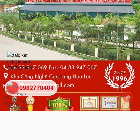
0982770404
back
to
top