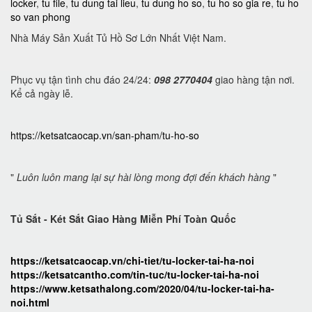
locker
,
tu file
,
tu dung tai lieu
,
tu dung ho so
,
tu ho so gia re
,
tu ho
so van phong
Nhà Máy Sản Xuất Tủ Hồ Sơ Lớn Nhất Việt Nam.
Phục vụ tận tình chu đáo 24/24:
098 2770404
giao hàng tận nơi.
Kể cả ngày lễ.
https://ketsatcaocap.vn/san-pham/tu-ho-so
"
Luôn luôn mang lại sự hài lòng mong đợi đến khách hàng
"
Tủ Sắt - Két Sắt Giao Hàng Miễn Phí Toàn Quốc
https://ketsatcaocap.vn/chi-tiet/tu-locker-tai-ha-noi
https://ketsatcantho.com/tin-tuc/tu-locker-tai-ha-noi
https://www.ketsathalong.com/2020/04/tu-locker-tai-ha-
noi.html