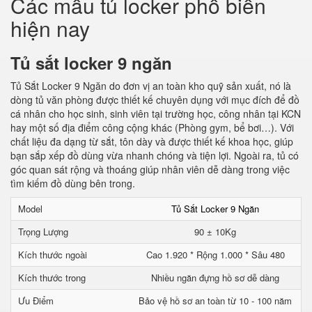
Các mẫu tủ locker phổ biến
hiện nay
Tủ sắt locker 9 ngăn
Tủ Sắt Locker 9 Ngăn do đơn vị an toàn kho quỹ sản xuất, nó là
dòng tủ văn phòng được thiết kế chuyên dụng với mục đích để đồ
cá nhân cho học sinh, sinh viên tại trường học, công nhân tại KCN
hay một số địa điểm công cộng khác (Phòng gym, bể bơi…). Với
chất liệu đa dạng từ sắt, tôn dày và được thiết kế khoa học, giúp
bạn sắp xếp đồ dùng vừa nhanh chóng và tiện lợi. Ngoài ra, tủ có
góc quan sát rộng và thoáng giúp nhân viên dễ dàng trong việc
tìm kiếm đồ dùng bên trong.
Model
Tủ Sắt Locker 9 Ngăn
Trọng Lượng
90 ± 10Kg
Kích thước ngoài
Cao 1.920 * Rộng 1.000 * Sâu 480
Kích thước trong
Nhiều ngăn đựng hồ sơ dễ dàng
Ưu Điểm
Bảo vệ hồ sơ an toàn từ 10 - 100 năm