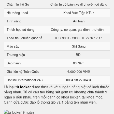
Chân Tủ Hồ Sơ
Chân tủ có bánh xe di chuyển dễ dàng
Hệ thống khoá
Khoá Việt Tiệp KT97
Tính năng
An toàn
Thích hợp sử dụng
Công ty, cơ quan, gia đình, thư viện...
Theo tiêu chuẩn quốc tế
ISO 9001 - 2008 HT 2776.12.17
Màu sắc
Ghi Sáng
Thương hiệu
BDI
Bảo hành
03 Năm
Giá liên hệ Toàn Quốc
6.000.000 VNĐ
Hotline International 24/7
0084 98 2770404
Là loại
tủ locker
được thiết kế với 9 ngăn riêng biệt có kích thước
bằng nhau. Tủ có cấu tạo bằng sắt gồm 03 khoang chia thành 9
ngăn ô đều nhau, trên mỗi cánh có khóa locker, tai khóa móc.
Cánh cửa được dập lỗ thông gió và 1 bảng tên nhân viên.