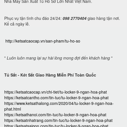
Nhà Máy Sản Xuất Tủ Hồ Sơ Lớn Nhất Việt Nam.
Phục vụ tận tình chu đáo 24/24:
098 2770404
giao hàng tận nơi.
Kể cả ngày lễ.
http://ketsatcaocap.vn/san-pham/tu-ho-so
"
Luôn luôn mang lại sự hài lòng mong đợi đến khách hàng
"
Tủ Sắt - Két Sắt Giao Hàng Miễn Phí Toàn Quốc
https://ketsatcaocap.vn/chi-tiet/tu-locker-9-ngan-hoa-phat
https://ketsatcantho.com/tin-tuc/tu-locker-9-ngan-hoa-phat
https://www.ketsathalong.com/2020/04/tu-locker-9-ngan-hoa-
phat.html
https://ketsathanoi.com/tin-tuc/tu-locker-9-ngan-hoa-phat
https://ketsatnhatrang.com/tin-tuc/tu-locker-9-ngan-hoa-phat
https://ketsatsaigon.com/tin-tuc/tu-locker-9-ngan-hoa-phat