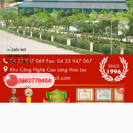
0982770404
back
to
top