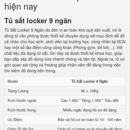
hiện nay
Tủ sắt locker 9 ngăn
Tủ Sắt Locker 9 Ngăn do đơn vị an toàn kho quỹ sản xuất, nó là
dòng tủ văn phòng được thiết kế chuyên dụng với mục đích để đồ
cá nhân cho học sinh, sinh viên tại trường học, công nhân tại KCN
hay một số địa điểm công cộng khác (Phòng gym, bể bơi…). Với
chất liệu đa dạng từ sắt, tôn dày và được thiết kế khoa học, giúp
bạn sắp xếp đồ dùng vừa nhanh chóng và tiện lợi. Ngoài ra, tủ có
góc quan sát rộng và thoáng giúp nhân viên dễ dàng trong việc
tìm kiếm đồ dùng bên trong.
Model
Tủ Sắt Locker 9 Ngăn
Trọng Lượng
90 ± 10Kg
Kích thước ngoài
Cao 1.920 * Rộng 1.000 * Sâu 480
Kích thước trong
Nhiều ngăn đựng hồ sơ dễ dàng
Ưu Điểm
Bảo vệ hồ sơ an toàn từ 10 - 100 năm
Chân Tủ Hồ Sơ
Chân tủ có bánh xe di chuyển dễ dàng