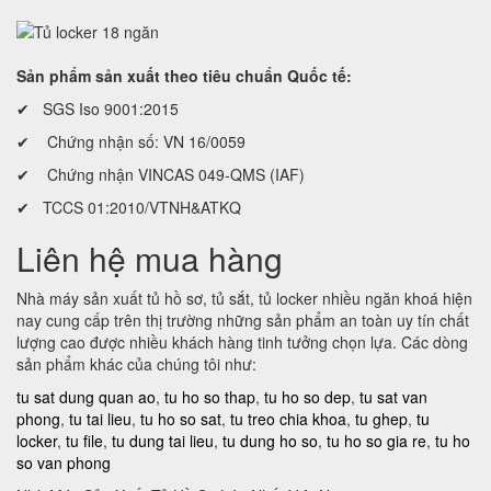
Sản phẩm sản xuất theo tiêu chuẩn Quốc tế:
✔ SGS Iso 9001:2015
✔ Chứng nhận số: VN 16/0059
✔ Chứng nhận VINCAS 049-QMS (IAF)
✔ TCCS 01:2010/VTNH&ATKQ
Liên hệ mua hàng
Nhà máy sản xuất tủ hồ sơ, tủ sắt, tủ locker nhiều ngăn khoá hiện
nay cung cấp trên thị trường những sản phẩm an toàn uy tín chất
lượng cao được nhiều khách hàng tinh tưởng chọn lựa. Các dòng
sản phẩm khác của chúng tôi như:
tu sat dung quan ao
,
tu ho so thap
,
tu ho so dep
,
tu sat van
phong
,
tu tai lieu
,
tu ho so sat
,
tu treo chia khoa
,
tu ghep
,
tu
locker
,
tu file
,
tu dung tai lieu
,
tu dung ho so
,
tu ho so gia re
,
tu ho
so van phong