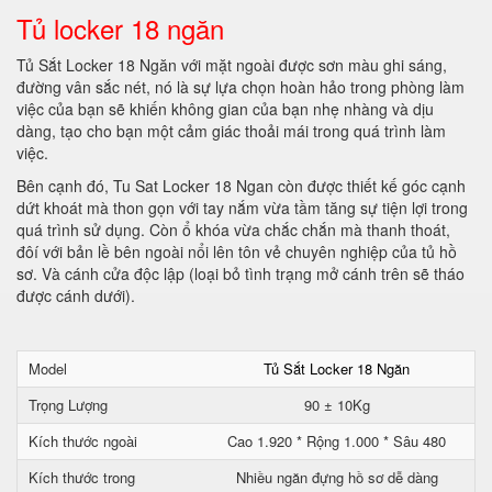
Tủ locker 18 ngăn
Tủ Sắt Locker 18 Ngăn với mặt ngoài được sơn màu ghi sáng,
đường vân sắc nét, nó là sự lựa chọn hoàn hảo trong phòng làm
việc của bạn sẽ khiến không gian của bạn nhẹ nhàng và dịu
dàng, tạo cho bạn một cảm giác thoải mái trong quá trình làm
việc.
Bên cạnh đó, Tu Sat Locker 18 Ngan còn được thiết kế góc cạnh
dứt khoát mà thon gọn với tay nắm vừa tầm tăng sự tiện lợi trong
quá trình sử dụng. Còn ổ khóa vừa chắc chắn mà thanh thoát,
đôí với bản lề bên ngoài nổi lên tôn vẻ chuyên nghiệp của tủ hồ
sơ. Và cánh cửa độc lập (loại bỏ tình trạng mở cánh trên sẽ tháo
được cánh dưới).
Model
Tủ Sắt Locker 18 Ngăn
Trọng Lượng
90 ± 10Kg
Kích thước ngoài
Cao 1.920 * Rộng 1.000 * Sâu 480
Kích thước trong
Nhiều ngăn đựng hồ sơ dễ dàng