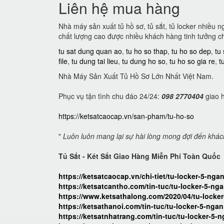
Liên hệ mua hàng
Nhà máy sản xuất tủ hồ sơ, tủ sắt, tủ locker nhiều 
chất lượng cao được nhiều khách hàng tinh tưởng c
tu sat dung quan ao
,
tu ho so thap
,
tu ho so dep
,
tu
file
,
tu dung tai lieu
,
tu dung ho so
,
tu ho so gia re
,
t
Nhà Máy Sản Xuất Tủ Hồ Sơ Lớn Nhất Việt Nam.
Phục vụ tận tình chu đáo 24/24:
098 2770404
giao h
https://ketsatcaocap.vn/san-pham/tu-ho-so
"
Luôn luôn mang lại sự hài lòng mong đợi đến khá
Tủ Sắt - Két Sắt Giao Hàng Miễn Phí Toàn Quốc
https://ketsatcaocap.vn/chi-tiet/tu-locker-5-nga
https://ketsatcantho.com/tin-tuc/tu-locker-5-ng
https://www.ketsathalong.com/2020/04/tu-locker
https://ketsathanoi.com/tin-tuc/tu-locker-5-ngan
https://ketsatnhatrang.com/tin-tuc/tu-locker-5-