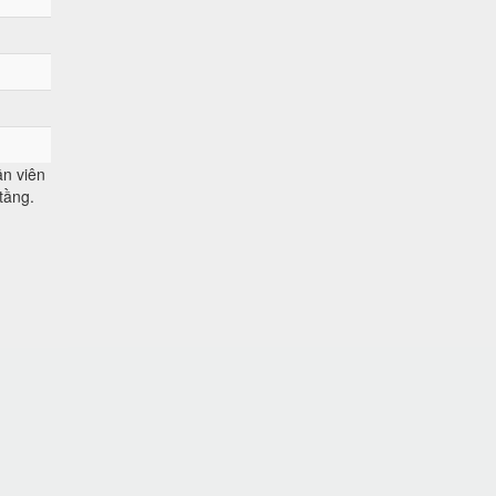
n viên
tầng.