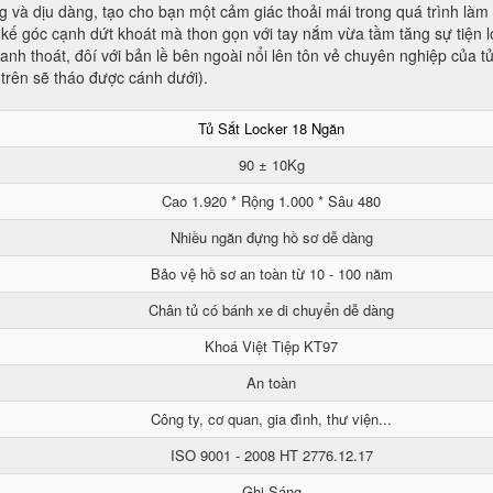
 và dịu dàng, tạo cho bạn một cảm giác thoải mái trong quá trình làm 
kế góc cạnh dứt khoát mà thon gọn với tay nắm vừa tầm tăng sự tiện lợ
nh thoát, đôí với bản lề bên ngoài nổi lên tôn vẻ chuyên nghiệp của t
 trên sẽ tháo được cánh dưới).
Tủ Sắt Locker 18 Ngăn
90 ± 10Kg
Cao 1.920 * Rộng 1.000 * Sâu 480
Nhiều ngăn đựng hồ sơ dễ dàng
Bảo vệ hồ sơ an toàn từ 10 - 100 năm
Chân tủ có bánh xe di chuyển dễ dàng
Khoá Việt Tiệp KT97
An toàn
Công ty, cơ quan, gia đình, thư viện...
ISO 9001 - 2008 HT 2776.12.17
Ghi Sáng