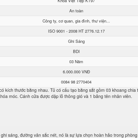
Khoá Việt Tiệp KT97
An toàn
Công ty, cơ quan, gia đình, thư viện...
ISO 9001 - 2008 HT 2776.12.17
Ghi Sáng
BDI
03 Năm
6.000.000 VNĐ
0084 98 2770404
 có kích thước bằng nhau. Tủ có cấu tạo bằng sắt gồm 03 khoang chia
 khóa móc. Cánh cửa được dập lỗ thông gió và 1 bảng tên nhân viên.
ghi sáng, đường vân sắc nét, nó là sự lựa chọn hoàn hảo trong phòng