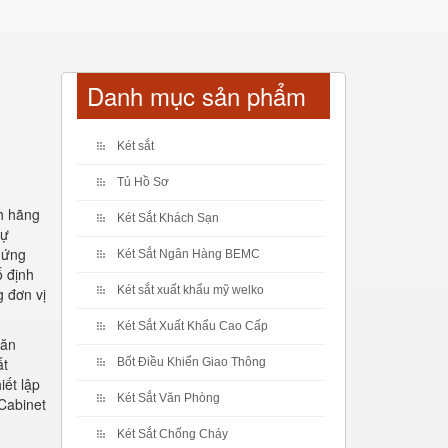
Danh mục sản phẩm
Két sắt
Tủ Hồ Sơ
nh hãng
Két Sắt Khách Sạn
tự
hứng
Két Sắt Ngân Hàng BEMC
ố định
Két sắt xuất khẩu mỹ welko
g đơn vị
Két Sắt Xuất Khẩu Cao Cấp
văn
ất
Bốt Điều Khiển Giao Thông
iết lập
Két Sắt Văn Phòng
Cabinet
Két Sắt Chống Cháy