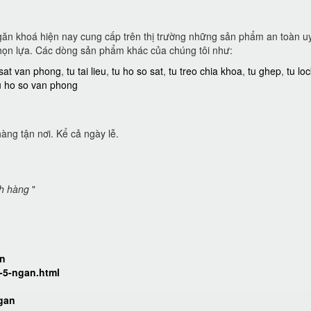
ngăn khoá hiện nay cung cấp trên thị trường những sản phẩm an toàn uy
họn lựa. Các dòng sản phẩm khác của chúng tôi như:
 sat van phong
,
tu tai lieu
,
tu ho so sat
,
tu treo chia khoa
,
tu ghep
,
tu lo
u ho so van phong
àng tận nơi. Kể cả ngày lễ.
ch hàng
"
n
an
-5-ngan.html
ngan