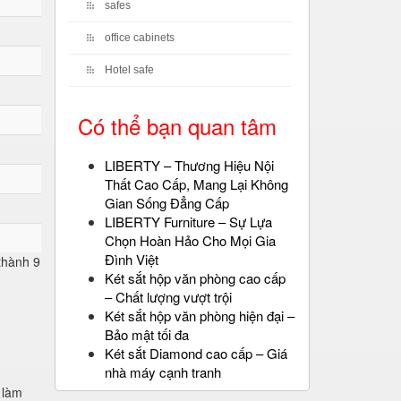
safes
office cabinets
Hotel safe
Có thể bạn quan tâm
LIBERTY – Thương Hiệu Nội
Thất Cao Cấp, Mang Lại Không
Gian Sống Đẳng Cấp
LIBERTY Furniture – Sự Lựa
Chọn Hoàn Hảo Cho Mọi Gia
Đình Việt
 thành 9
Két sắt hộp văn phòng cao cấp
– Chất lượng vượt trội
Két sắt hộp văn phòng hiện đại –
Bảo mật tối đa
Két sắt Diamond cao cấp – Giá
nhà máy cạnh tranh
 làm