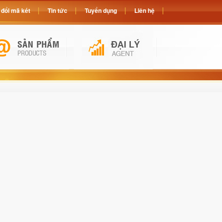
đổi mã két
Tin tức
Tuyển dụng
Liên hệ