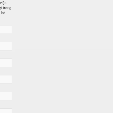
việc.
i trong
ủ hồ