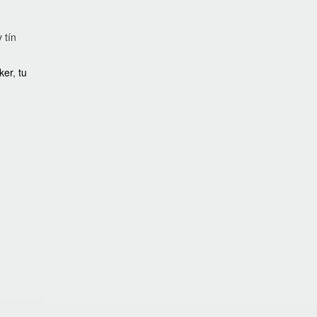
 tín
cker
,
tu