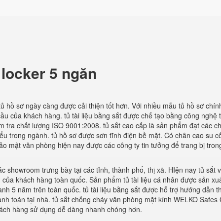
 locker 5 ngăn
ủ hồ sơ ngày càng được cải thiện tốt hơn. Với nhiều mẫu tủ hồ sơ chí
ầu của khách hàng. tủ tài liệu bằng sắt được chế tạo bằng công nghệ 
ểm tra chất lượng ISO 9001:2008. tủ sắt cao cấp là sản phẩm đạt các c
iểu trong ngành. tủ hồ sơ được sơn tĩnh điện bề mặt. Có chân cao su c
ảo mật văn phòng hiện nay được các công ty tin tưởng để trang bị tron
c showroom trưng bày tại các tỉnh, thành phố, thị xã. HIện nay tủ sắt 
u của khách hàng toàn quốc. Sản phẩm tủ tài liệu cá nhân được sản xu
nh 5 năm trên toàn quốc. tủ tài liệu bằng sắt được hỗ trợ hướng dẫn th
hanh toán tại nhà. tủ sắt chống cháy văn phòng mặt kính WELKO Safes 
 khách hàng sử dụng dễ dàng nhanh chóng hơn.