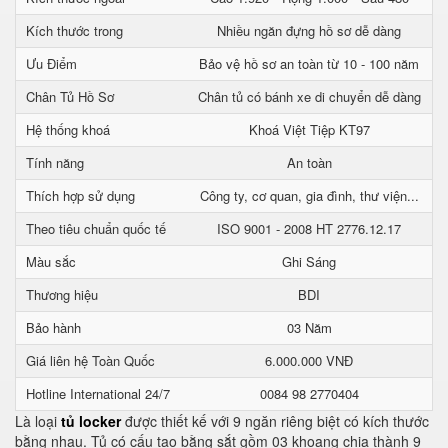
Kích thước trong
Nhiều ngăn đựng hồ sơ dễ dàng
Ưu Điểm
Bảo vệ hồ sơ an toàn từ 10 - 100 năm
Chân Tủ Hồ Sơ
Chân tủ có bánh xe di chuyển dễ dàng
Hệ thống khoá
Khoá Việt Tiệp KT97
Tính năng
An toàn
Thích hợp sử dụng
Công ty, cơ quan, gia đình, thư viện...
Theo tiêu chuẩn quốc tế
ISO 9001 - 2008 HT 2776.12.17
Màu sắc
Ghi Sáng
Thương hiệu
BDI
Bảo hành
03 Năm
Giá liên hệ Toàn Quốc
6.000.000 VNĐ
Hotline International 24/7
0084 98 2770404
Là loại
tủ locker
được thiết kế với 9 ngăn riêng biệt có kích thước
bằng nhau. Tủ có cấu tạo bằng sắt gồm 03 khoang chia thành 9