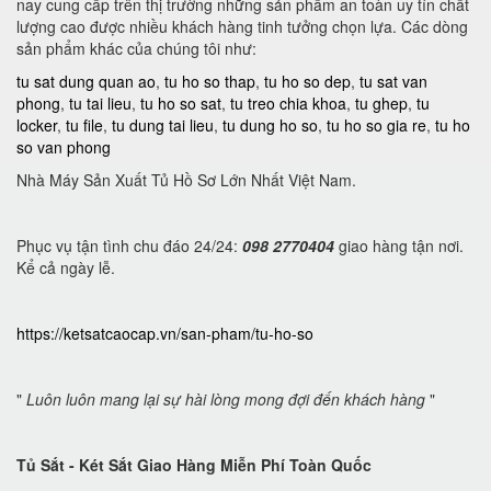
nay cung cấp trên thị trường những sản phẩm an toàn uy tín chất
lượng cao được nhiều khách hàng tinh tưởng chọn lựa. Các dòng
sản phẩm khác của chúng tôi như:
tu sat dung quan ao
,
tu ho so thap
,
tu ho so dep
,
tu sat van
phong
,
tu tai lieu
,
tu ho so sat
,
tu treo chia khoa
,
tu ghep
,
tu
locker
,
tu file
,
tu dung tai lieu
,
tu dung ho so
,
tu ho so gia re
,
tu ho
so van phong
Nhà Máy Sản Xuất Tủ Hồ Sơ Lớn Nhất Việt Nam.
Phục vụ tận tình chu đáo 24/24:
098 2770404
giao hàng tận nơi.
Kể cả ngày lễ.
https://ketsatcaocap.vn/san-pham/tu-ho-so
"
Luôn luôn mang lại sự hài lòng mong đợi đến khách hàng
"
Tủ Sắt - Két Sắt Giao Hàng Miễn Phí Toàn Quốc