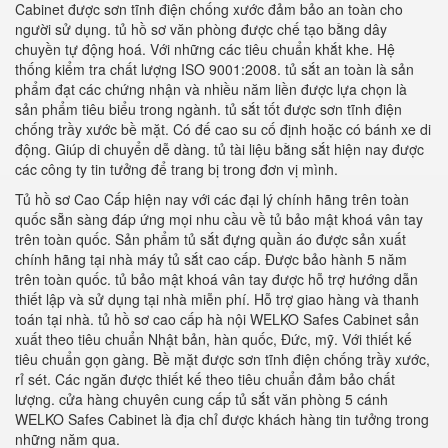
Cabinet được sơn tĩnh điện chống xước đảm bảo an toàn cho
người sử dụng. tủ hồ sơ văn phòng được chế tạo bằng dây
chuyền tự động hoá. Với những các tiêu chuẩn khắt khe. Hệ
thống kiểm tra chất lượng ISO 9001:2008. tủ sắt an toàn là sản
phẩm đạt các chứng nhận và nhiều năm liền được lựa chọn là
sản phẩm tiêu biểu trong ngành. tủ sắt tốt được sơn tĩnh điện
chống trầy xước bề mặt. Có đế cao su cố định hoặc có bánh xe di
động. Giúp di chuyển dễ dàng. tủ tài liệu bằng sắt hiện nay được
các công ty tin tưởng để trang bị trong đơn vị mình.
Tủ hồ sơ Cao Cấp hiện nay với các đại lý chính hãng trên toàn
quốc sẵn sàng đáp ứng mọi nhu cầu về tủ bảo mật khoá vân tay
trên toàn quốc. Sản phẩm tủ sắt đựng quần áo được sản xuất
chính hãng tại nhà máy tủ sắt cao cấp. Được bảo hành 5 năm
trên toàn quốc. tủ bảo mật khoá vân tay được hỗ trợ hướng dẫn
thiết lập và sử dụng tại nhà miễn phí. Hỗ trợ giao hàng và thanh
toán tại nhà. tủ hồ sơ cao cấp hà nội WELKO Safes Cabinet sản
xuất theo tiêu chuẩn Nhật bản, hàn quốc, Đức, mỹ. Với thiết kế
tiêu chuẩn gọn gàng. Bề mặt được sơn tĩnh điện chống trầy xước,
rỉ sét. Các ngăn được thiết kế theo tiêu chuẩn đảm bảo chất
lượng. cửa hàng chuyên cung cấp tủ sắt văn phòng 5 cánh
WELKO Safes Cabinet là địa chỉ được khách hàng tin tưởng trong
những năm qua.