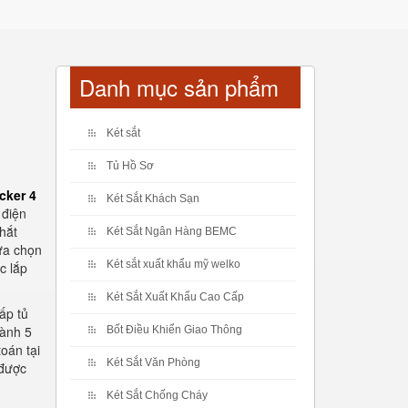
Danh mục sản phẩm
Két sắt
Tủ Hồ Sơ
ocker 4
Két Sắt Khách Sạn
 điện
hắt
Két Sắt Ngân Hàng BEMC
ựa chọn
Két sắt xuất khẩu mỹ welko
c lắp
Két Sắt Xuất Khẩu Cao Cấp
ấp tủ
hành 5
Bốt Điều Khiển Giao Thông
oán tại
Két Sắt Văn Phòng
 được
Két Sắt Chống Cháy