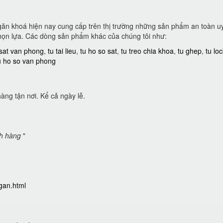
ngăn khoá hiện nay cung cấp trên thị trường những sản phẩm an toàn uy
họn lựa. Các dòng sản phẩm khác của chúng tôi như:
 sat van phong
,
tu tai lieu
,
tu ho so sat
,
tu treo chia khoa
,
tu ghep
,
tu lo
u ho so van phong
àng tận nơi. Kể cả ngày lễ.
ch hàng
"
gan.html