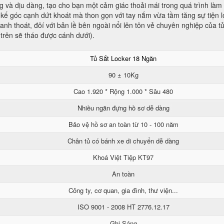
 và dịu dàng, tạo cho bạn một cảm giác thoải mái trong quá trình làm 
kế góc cạnh dứt khoát mà thon gọn với tay nắm vừa tầm tăng sự tiện lợ
nh thoát, đôí với bản lề bên ngoài nổi lên tôn vẻ chuyên nghiệp của t
 trên sẽ tháo được cánh dưới).
Tủ Sắt Locker 18 Ngăn
90 ± 10Kg
Cao 1.920 * Rộng 1.000 * Sâu 480
Nhiều ngăn đựng hồ sơ dễ dàng
Bảo vệ hồ sơ an toàn từ 10 - 100 năm
Chân tủ có bánh xe di chuyển dễ dàng
Khoá Việt Tiệp KT97
An toàn
Công ty, cơ quan, gia đình, thư viện...
ISO 9001 - 2008 HT 2776.12.17
Ghi Sáng