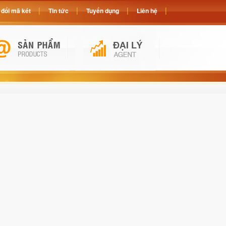
đổi mã két
Tin tức
Tuyển dụng
Liên hệ