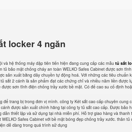
ắt locker 4 ngăn
ội và hệ thống máy dập tiên tiến hiện đang cung cấp các mẫu
tủ sắt l
hẩm tủ bảo mật chống cháy an toàn WELKO Safes Cabinet được sơn tĩnh
ợc sản xuất bằng dây chuyền tự động hoá. Với những các tiêu chuẩn k
tủ sắt 2 cánh là sản phẩm đạt các chứng chỉ và nhiều năm liền được l
ẻ được sơn tĩnh điện chống trầy xước bề mặt. Có đế cao su cố định hoặ
ởng để trang bị trong đơn vị mình. công ty Két sắt cao cấp chuyên cung c
 2 cánh được sản xuất chính hãng tại công ty tủ sắt cao cấp. Được bảo 
 dẫn thiết lập và sử dụng tại nhà miễn phí. Hỗ trợ giao hàng và thanh t
ắt WELKO Safes Cabinet với bề mặt bóng đẹp chống trầy xước. thân tủ
tiện dễ dàng trong quá trình sử dụng