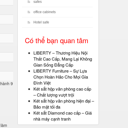
safes
office cabinets
Hotel safe
Có thể bạn quan tâm
LIBERTY – Thương Hiệu Nội
Thất Cao Cấp, Mang Lại Không
Gian Sống Đẳng Cấp
LIBERTY Furniture – Sự Lựa
Chọn Hoàn Hảo Cho Mọi Gia
Đình Việt
 thành 9
Két sắt hộp văn phòng cao cấp
– Chất lượng vượt trội
Két sắt hộp văn phòng hiện đại –
Bảo mật tối đa
Két sắt Diamond cao cấp – Giá
nhà máy cạnh tranh
 làm