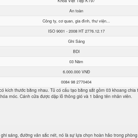
Khoá Việt Tiệp KT97
An toàn
Công ty, cơ quan, gia đình, thư viện...
ISO 9001 - 2008 HT 2776.12.17
Ghi Sáng
BDI
03 Năm
6.000.000 VNĐ
0084 98 2770404
 có kích thước bằng nhau. Tủ có cấu tạo bằng sắt gồm 03 khoang chia
 khóa móc. Cánh cửa được dập lỗ thông gió và 1 bảng tên nhân viên.
ghi sáng, đường vân sắc nét, nó là sự lựa chọn hoàn hảo trong phòng