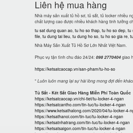
Liên hệ mua hàng
Nhà máy sản xuất tủ hồ sơ, tủ sắt, tủ locker nhiều 
chất lượng cao được nhiều khách hàng tinh tưởng c
tu sat dung quan ao
,
tu ho so thap
,
tu ho so dep
,
tu
file
,
tu dung tai lieu
,
tu dung ho so
,
tu ho so gia re
,
t
Nhà Máy Sản Xuất Tủ Hồ Sơ Lớn Nhất Việt Nam.
Phục vụ tận tình chu đáo 24/24:
098 2770404
giao h
https://ketsatcaocap.vn/san-pham/tu-ho-so
"
Luôn luôn mang lại sự hài lòng mong đợi đến khá
Tủ Sắt - Két Sắt Giao Hàng Miễn Phí Toàn Quốc
https://ketsatcaocap.vn/chi-tiet/tu-locker-4-ngan
https://ketsatcantho.com/tin-tuc/tu-locker-4-ngan
https://www.ketsathalong.com/2020/04/tu-locker-4-n
https://ketsathanoi.com/tin-tuc/tu-locker-4-ngan
https://ketsatnhatrang.com/tin-tuc/tu-locker-4-ngan
https://ketsatsaigon.com/tin-tuc/tu-locker-4-ngan