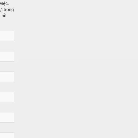
việc.
i trong
ủ hồ