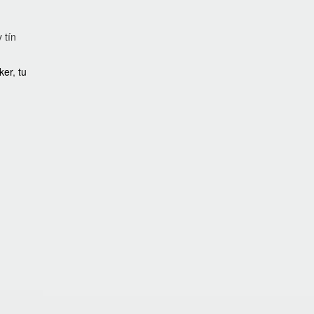
 tín
cker
,
tu