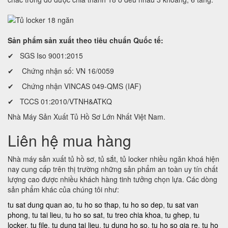
Sản phẩm sản xuất theo tiêu chuẩn Quốc tế:
✔ SGS Iso 9001:2015
✔ Chứng nhận số: VN 16/0059
✔ Chứng nhận VINCAS 049-QMS (IAF)
✔ TCCS 01:2010/VTNH&ATKQ
Nhà Máy Sản Xuất Tủ Hồ Sơ Lớn Nhất Việt Nam.
Liên hệ mua hàng
Nhà máy sản xuất tủ hồ sơ, tủ sắt, tủ locker nhiều ngăn khoá hiện
nay cung cấp trên thị trường những sản phẩm an toàn uy tín chất
lượng cao được nhiều khách hàng tinh tưởng chọn lựa. Các dòng
sản phẩm khác của chúng tôi như:
tu sat dung quan ao
,
tu ho so thap
,
tu ho so dep
,
tu sat van
phong
,
tu tai lieu
,
tu ho so sat
,
tu treo chia khoa
,
tu ghep
,
tu
locker
,
tu file
,
tu dung tai lieu
,
tu dung ho so
,
tu ho so gia re
,
tu ho