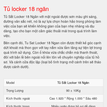
Tủ locker 18 ngăn
Tủ Sắt Locker 18 Ngăn với mặt ngoài được sơn màu ghi sáng,
đường vân sắc nét, nó là sự lựa chọn hoàn hảo trong phòng làm
việc của bạn sẽ khiến không gian của bạn nhẹ nhàng và dịu
dàng, tạo cho bạn một cảm giác thoải mái trong quá trình làm
việc.
Bên cạnh đó, Tu Sat Locker 18 Ngan còn được thiết kế góc cạnh
dứt khoát mà thon gọn với tay nắm vừa tầm tăng sự tiện lợi trong
quá trình sử dụng. Còn ổ khóa vừa chắc chắn mà thanh thoát,
đôí với bản lề bên ngoài nổi lên tôn vẻ chuyên nghiệp của tủ hồ
sơ. Và cánh cửa độc lập (loại bỏ tình trạng mở cánh trên sẽ tháo
được cánh dưới).
Model
Tủ Sắt Locker 18 Ngăn
Trọng Lượng
90 ± 10Kg
Kích thước ngoài
Cao 1.920 * Rộng 1.000 * Sâu 480
Kích thước trong
Nhiều ngăn đựng hồ sơ dễ dàng