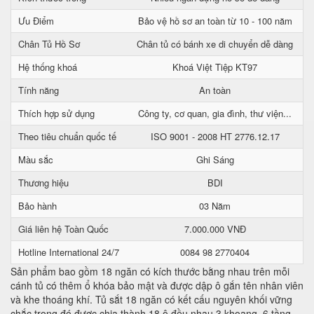
Ưu Điểm
Bảo vệ hồ sơ an toàn từ 10 - 100 năm
Chân Tủ Hồ Sơ
Chân tủ có bánh xe di chuyển dễ dàng
Hệ thống khoá
Khoá Việt Tiệp KT97
Tính năng
An toàn
Thích hợp sử dụng
Công ty, cơ quan, gia đình, thư viện...
Theo tiêu chuẩn quốc tế
ISO 9001 - 2008 HT 2776.12.17
Màu sắc
Ghi Sáng
Thương hiệu
BDI
Bảo hành
03 Năm
Giá liên hệ Toàn Quốc
7.000.000 VNĐ
Hotline International 24/7
0084 98 2770404
Sản phẩm bao gồm 18 ngăn có kích thước bằng nhau trên mỗi
cánh tủ có thêm ổ khóa bảo mật và được dập ô gắn tên nhân viên
và khe thoáng khí. Tủ sắt 18 ngăn có kết cấu nguyên khối vững
chắc trong đó được chia thành 18 ô đều nhau 3 khoang, 6 tầng.