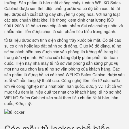
trường. Sản phẩm tủ bảo mật chống cháy 1 cánh WELKO Safes
Cabinet được sơn tĩnh điện chống xước và có độ bền cao. tủ tài
liệu được sản xuất bằng dây chuyền tự động hoá. Với hàng loạt
các tiêu chuẩn khắt khe. Hệ thống kiểm định chất lượng ISO
9001:2008. tủ hồ sơ cao cấp là sản phẩm đạt các chứng nhận và
nhiều năm liền được chọn là sản phẩm tiêu biểu trong ngành.
tủ tài liệu được sơn tĩnh điện chống trầy xước bề mặt. Có đế cao
su cố định hoặc lắp đặt bánh xe di động. Giúp kê dễ dàng. tủ hồ
sơ ba cánh hiện nay được các văn phòng tin tưởng để trang bị
trong đơn vị mình. Với các cửa hàng đại lý phân phối trên toàn
quốc. Hiện nay nhà máy tủ hồ sơ văn phòng sẵn sàng phục vụ
mọi nhu cầu chọn lựa tủ hồ sơ văn phòng của khách hàng. Các
sản phẩm tủ đựng hồ sơ có khoá WELKO Safes Cabinet được sản
xuất với nền tảng kỹ thuật cao. Công nghệ tiên tiến từ các nước
lớn về công nghiệp như nhật bản, hàn quốc, đức, ý vv. Tất cả với
mục tiêu đem lại hiệu quả tốt nhất cho khách hàng. tủ hồ sơ nhỏ
WELKO Safes Cabinet sản xuất theo tiêu chuẩn Nhật bản, hàn
quốc, Đức, mỹ.
Các mẫu tủ locker phổ biến