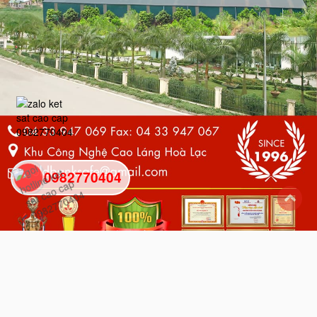
0982770404
back
to
top