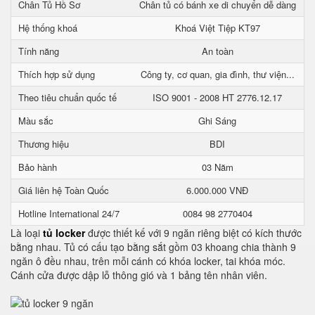
Chân Tủ Hồ Sơ
Chân tủ có bánh xe di chuyển dễ dàng
Hệ thống khoá
Khoá Việt Tiệp KT97
Tính năng
An toàn
Thích hợp sử dụng
Công ty, cơ quan, gia đình, thư viện...
Theo tiêu chuẩn quốc tế
ISO 9001 - 2008 HT 2776.12.17
Màu sắc
Ghi Sáng
Thương hiệu
BDI
Bảo hành
03 Năm
Giá liên hệ Toàn Quốc
6.000.000 VNĐ
Hotline International 24/7
0084 98 2770404
Là loại
tủ locker
được thiết kế với 9 ngăn riêng biệt có kích thước
bằng nhau. Tủ có cấu tạo bằng sắt gồm 03 khoang chia thành 9
ngăn ô đều nhau, trên mỗi cánh có khóa locker, tai khóa móc.
Cánh cửa được dập lỗ thông gió và 1 bảng tên nhân viên.