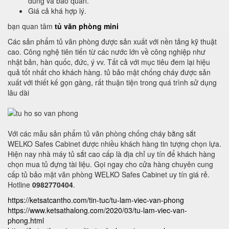
dùng và bảo quản.
Giá cả khá hợp lý.
bạn quan tâm
tủ văn phòng mini
Các sản phẩm tủ văn phòng được sản xuất với nền tảng kỹ thuật
cao. Công nghệ tiên tiến từ các nước lớn về công nghiệp như
nhật bản, hàn quốc, đức, ý vv. Tất cả với mục tiêu đem lại hiệu
quả tốt nhất cho khách hàng. tủ bảo mật chống cháy được sản
xuất với thiết kế gọn gàng, rất thuận tiện trong quá trình sử dụng
lâu dài
Với các mẫu sản phẩm tủ văn phòng chống cháy bằng sắt
WELKO Safes Cabinet được nhiều khách hàng tin tượng chọn lựa.
Hiện nay nhà máy tủ sắt cao cấp là địa chỉ uy tín để khách hàng
chọn mua tủ đựng tài liệu. Gọi ngay cho cửa hàng chuyên cung
cấp tủ bảo mật văn phòng WELKO Safes Cabinet uy tín giá rẻ.
Hotline
0982770404
.
https://ketsatcantho.com/tin-tuc/tu-lam-viec-van-phong
https://www.ketsathalong.com/2020/03/tu-lam-viec-van-
phong.html