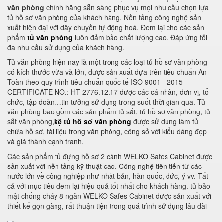
văn phòng
chính hãng sẵn sàng phục vụ mọi nhu cầu chọn lựa
tủ hồ sơ văn phòng của khách hàng. Nền tảng công nghệ sản
xuất hiện đại với dây chuyền tự động hoá. Đem lại cho các sản
phẩm
tủ văn phòng
luôn đảm bảo chất lượng cao. Đáp ứng tối
đa nhu cầu sử dụng của khách hàng.
Tủ văn phòng hiện nay là một trong các loại tủ hồ sơ văn phòng
có kích thước vừa và lớn, được sản xuất dựa trên tiêu chuẩn An
Toàn theo quy trình tiêu chuẩn quốc tế ISO 9001 - 2015
CERTIFICATE NO.: HT 2776.12.17 được các cá nhân, đơn vị, tổ
chức, tập đoàn…tin tưởng sử dụng trong suốt thời gian qua. Tủ
văn phòng bao gồm các sản phẩm tủ sắt, tủ hồ sơ văn phòng, tủ
sắt văn phòng,
kệ tủ hồ sơ văn phòng
được sử dụng làm tủ
chứa hồ sơ, tài liệu trong văn phòng, công sở với kiểu dáng đẹp
và giá thành cạnh tranh.
Các sản phẩm tủ đựng hồ sơ 2 cánh WELKO Safes Cabinet được
sản xuất với nền tảng kỹ thuật cao. Công nghệ tiên tiến từ các
nước lớn về công nghiệp như nhật bản, hàn quốc, đức, ý vv. Tất
cả với mục tiêu đem lại hiệu quả tốt nhất cho khách hàng. tủ bảo
mật chống cháy 8 ngăn WELKO Safes Cabinet được sản xuất với
thiết kế gọn gàng, rất thuận tiện trong quá trình sử dụng lâu dài