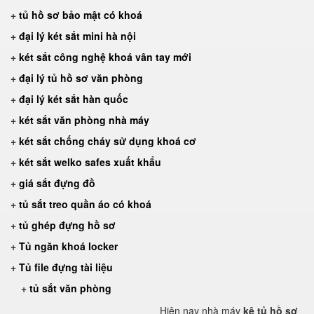
+
tủ hồ sơ bảo mật có khoá
+
đại lý két sắt mini hà nội
+
két sắt công nghệ khoá vân tay mới
+
đại lý tủ hồ sơ văn phòng
+
đại lý két sắt hàn quốc
+
két sắt văn phòng nhà máy
+
két sắt chống cháy sử dụng khoá cơ
+
két sắt welko safes xuất khẩu
+
giá sắt đựng đồ
+
tủ sắt treo quần áo có khoá
+
tủ ghép đựng hồ sơ
+
Tủ ngăn khoá locker
+
Tủ file đựng tài liệu
+
tủ sắt văn phòng
Hiện nay nhà máy
kệ tủ hồ sơ