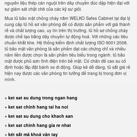
nguyên liệu thép cán nguội trên dây chuyền đúc dập hiện đại với
sự giám sát chặt chẽ của các kỹ sư giỏi.
Mua tủ bảo mật chống cháy nằm WELKO Safes Cabinet tại đại lý
cung cấp tủ hồ sơ văn phòng để có được sản phẩm với giá thành
rẻ và chất lượng cao, uy tín trên thị trường. tủ hồ sơ chống cháy
được chế tạo bằng dây chuyền tự động hoá. Với những các tiêu
chuẩn khắt khe. Hệ thống kiểm định chất lượng ISO 9001:2008.
tủ bảo mật văn phòng là sản phẩm đạt các chứng chỉ và nhiều
năm liền được chọn là sản phẩm tiêu biểu trong ngành. tủ bảo
mật được phủ sơn tĩnh điện trên bề mặt. Có chân đế cao su cố
định hoặc lắp đặt bánh xe di động. Giúp kê dễ dàng. tủ sắt giá rẻ
hiện nay được các văn phòng tin tưởng để trang bị trong đơn vị
mình.
+
ket sat su dung trong ngan hang
+
ket sat chinh hang tai ha noi
+
ket sat su dung cho khach san
+
ket sat chinh hang gia re nhat
+
két sắt mã khoá vân tay