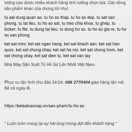
lượng cao được nhiều khách hàng tinh tưởng chọn lựa. Các dòng
sản phẩm khác của chúng tôi như:
tu sat dung quan ao
,
tu ho so thap
,
tu ho so dep
,
tu sat van
phong
,
tu tai lieu
,
tu ho so sat
,
tu treo chia khoa
,
tu ghep
,
tu
locker
,
tu file
,
tu dung tai lieu
,
tu dung ho so
,
tu ho so gia re
,
tu ho
so van phong
ket sat mini
,
ket sat ngan hang
,
ket sat khach san
,
ket sat han
quoc
,
ket sat chong chay
,
ket sat ha noi
,
ket sat chong trom
,
ket
sat chong chay
,
ket sat dien tu
,
ket sat van tay
Nhà Máy Sản Xuất Tủ Hồ Sơ Lớn Nhất Việt Nam.
Phục vụ tận tình chu đáo 24/24:
098 2770404
giao hàng tận nơi.
Kể cả ngày lễ.
https://ketsatcaocap.vn/san-pham/tu-ho-so
"
Luôn luôn mang lại sự hài lòng mong đợi đến khách hàng
"