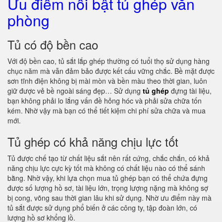
Ưu điểm nổi bật tủ ghép văn
phòng
Tủ có độ bền cao
Với độ bền cao, tủ sắt lắp ghép thường có tuổi thọ sử dụng hàng
chục năm mà vẫn đảm bảo được kết cấu vững chắc. Bề mặt được
sơn tĩnh điện không bị mài mòn và bền màu theo thời gian, luôn
giữ được vẻ bề ngoài sáng đẹp… Sử dụng
tủ ghép
đựng tài liệu,
bạn không phải lo lắng vấn đề hỏng hóc và phải sửa chữa tốn
kém. Nhờ vậy mà bạn có thể tiết kiệm chi phí sửa chữa và mua
mới.
Tủ ghép có khả năng chịu lực tốt
Tủ được chế tạo từ chất liệu sắt nên rất cứng, chắc chắn, có khả
năng chịu lực cực kỳ tốt mà không có chất liệu nào có thể sánh
bằng. Nhờ vậy, khi lựa chọn mua tủ ghép bạn có thể chứa đựng
được số lượng hồ sơ, tài liệu lớn, trọng lượng nặng mà không sợ
bị cong, võng sau thời gian lâu khi sử dụng. Nhờ ưu điểm này mà
tủ sắt được sử dụng phổ biến ở các công ty, tập đoàn lớn, có
lượng hồ sơ khổng lồ.