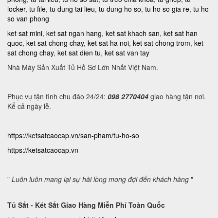
locker
,
tu file
,
tu dung tai lieu
,
tu dung ho so
,
tu ho so gia re
,
tu ho
so van phong
ket sat mini
,
ket sat ngan hang
,
ket sat khach san
,
ket sat han
quoc
,
ket sat chong chay
,
ket sat ha noi
,
ket sat chong trom
,
ket
sat chong chay
,
ket sat dien tu
,
ket sat van tay
Nhà Máy Sản Xuất Tủ Hồ Sơ Lớn Nhất Việt Nam.
Phục vụ tận tình chu đáo 24/24:
098 2770404
giao hàng tận nơi.
Kể cả ngày lễ.
https://ketsatcaocap.vn/san-pham/tu-ho-so
https://ketsatcaocap.vn
"
Luôn luôn mang lại sự hài lòng mong đợi đến khách hàng
"
Tủ Sắt - Két Sắt Giao Hàng Miễn Phí Toàn Quốc