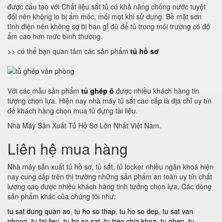
được cấu tạo với Chất liệu sắt tủ có khả năng chống nước tuyệt
đối nên không lo bị ẩm mốc, mối mọt khi sử dụng. Bề mặt sơn
tĩnh điện nên không sợ bị han gỉ dù để tủ trong môi trường có độ
ẩm cao hơn mức bình thường.
>> có thể bạn quan tâm các sản phẩm
tủ hồ sơ
Với các mẫu sản phẩm
tủ ghép ô
được nhiều khách hàng tin
tượng chọn lựa. Hiện nay nhà máy tủ sắt cao cấp là địa chỉ uy tín
để khách hàng chọn mua tủ đựng tài liệu.
Nhà Máy Sản Xuất Tủ Hồ Sơ Lớn Nhất Việt Nam.
Liên hệ mua hàng
Nhà máy sản xuất tủ hồ sơ, tủ sắt, tủ locker nhiều ngăn khoá hiện
nay cung cấp trên thị trường những sản phẩm an toàn uy tín chất
lượng cao được nhiều khách hàng tinh tưởng chọn lựa. Các dòng
sản phẩm khác của chúng tôi như:
tu sat dung quan ao
,
tu ho so thap
,
tu ho so dep
,
tu sat van
phong
,
tu tai lieu
,
tu ho so sat
,
tu treo chia khoa
,
tu ghep
,
tu