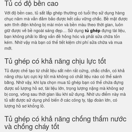
Tủ có độ bền cao
Với độ bền cao, tủ sắt lắp ghép thường có tuổi thọ sử dụng hàng
chục năm mà vẫn đảm bảo được kết cấu vững chắc. Bề mặt được
sơn tĩnh điện không bị mài mòn và bền màu theo thời gian, luôn
giữ được vẻ bề ngoài sáng đẹp… Sử dụng
tủ ghép
đựng tài liệu,
bạn không phải lo lắng vấn đề hỏng hóc và phải sửa chữa tốn
kém. Nhờ vậy mà bạn có thể tiết kiệm chi phí sửa chữa và mua
mới.
Tủ ghép có khả năng chịu lực tốt
Tủ được chế tạo từ chất liệu sắt nên rất cứng, chắc chắn, có khả
năng chịu lực cực kỳ tốt mà không có chất liệu nào có thể sánh
bằng. Nhờ vậy, khi lựa chọn mua tủ ghép bạn có thể chứa đựng
được số lượng hồ sơ, tài liệu lớn, trọng lượng nặng mà không sợ
bị cong, võng sau thời gian lâu khi sử dụng. Nhờ ưu điểm này mà
tủ sắt được sử dụng phổ biến ở các công ty, tập đoàn lớn, có
lượng hồ sơ khổng lồ.
Tủ ghép có khả năng chống thấm nước
và chống cháy tốt