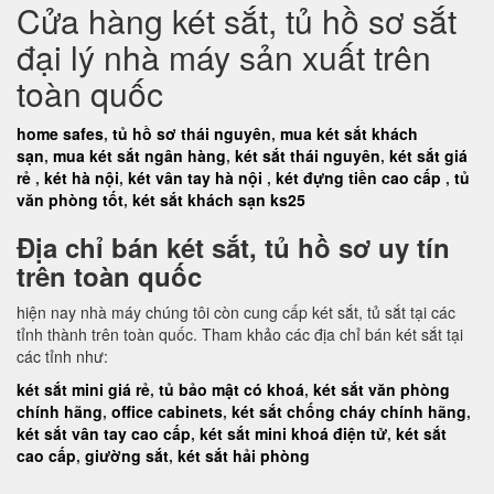
Cửa hàng két sắt, tủ hồ sơ sắt
đại lý nhà máy sản xuất trên
toàn quốc
home safes
,
tủ hồ sơ thái nguyên
,
mua két sắt khách
sạn
,
mua két sắt ngân hàng
,
két sắt thái nguyên
,
két sắt giá
rẻ
,
két hà nội
,
két vân tay hà nội
,
két đựng tiền cao cấp
,
tủ
văn phòng tốt
,
két sắt khách sạn ks25
Địa chỉ bán két sắt, tủ hồ sơ uy tín
trên toàn quốc
hiện nay nhà máy chúng tôi còn cung cấp két sắt, tủ sắt tại các
tỉnh thành trên toàn quốc. Tham khảo các địa chỉ bán két sắt tại
các tỉnh như:
két sắt mini giá rẻ
,
tủ bảo mật có khoá
,
két sắt văn phòng
chính hãng
,
office cabinets
,
két sắt chống cháy chính hãng
,
két sắt vân tay cao cấp
,
két sắt mini khoá điện tử
,
két sắt
cao cấp
,
giường sắt
,
két sắt hải phòng