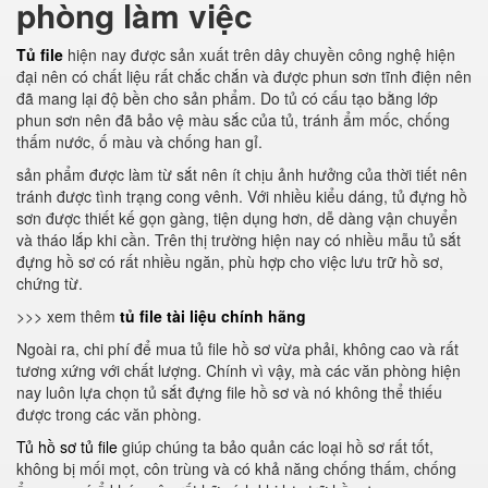
phòng làm việc
Tủ file
hiện nay được sản xuất trên dây chuyền công nghệ hiện
đại nên có chất liệu rất chắc chắn và được phun sơn tĩnh điện nên
đã mang lại độ bền cho sản phẩm. Do tủ có cấu tạo bằng lớp
phun sơn nên đã bảo vệ màu sắc của tủ, tránh ẩm mốc, chống
thấm nước, ố màu và chống han gỉ.
sản phẩm được làm từ sắt nên ít chịu ảnh hưởng của thời tiết nên
tránh được tình trạng cong vênh. Với nhiều kiểu dáng, tủ đựng hồ
sơn được thiết kế gọn gàng, tiện dụng hơn, dễ dàng vận chuyển
và tháo lắp khi cần. Trên thị trường hiện nay có nhiều mẫu tủ sắt
đựng hồ sơ có rất nhiều ngăn, phù hợp cho việc lưu trữ hồ sơ,
chứng từ.
>>> xem thêm
tủ file tài liệu chính hãng
Ngoài ra, chi phí để mua tủ file hồ sơ vừa phải, không cao và rất
tương xứng với chất lượng. Chính vì vậy, mà các văn phòng hiện
nay luôn lựa chọn tủ sắt đựng file hồ sơ và nó không thể thiếu
được trong các văn phòng.
Tủ hồ sơ tủ file
giúp chúng ta bảo quản các loại hồ sơ rất tốt,
không bị mối mọt, côn trùng và có khả năng chống thấm, chống