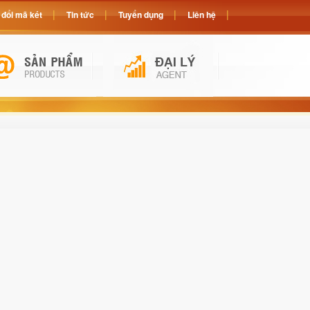
đổi mã két
Tin tức
Tuyển dụng
Liên hệ