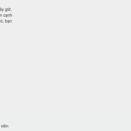
ây giờ,
ên cạnh
đó, bạn
 viên