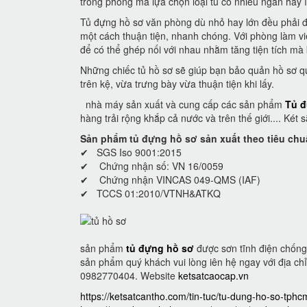
trong phòng mà lựa chọn loại tủ có nhiều ngăn hay í
Tủ đựng hồ sơ văn phòng dù nhỏ hay lớn đều phải đ
một cách thuận tiện, nhanh chóng. Với phòng làm vi
để có thể ghép nối với nhau nhằm tăng tiện tích mà 
Những chiếc tủ hồ sơ sẽ giúp bạn bảo quản hồ sơ q
trên kệ, vừa trưng bày vừa thuận tiện khi lấy.
nhà máy sản xuất và cung cấp các sản phẩm
Tủ đ
hàng trải rộng khắp cả nước và trên thế giới.... Két
Sản phẩm tủ đựng hồ sơ sản xuất theo tiêu chu
✔ SGS Iso 9001:2015
✔ Chứng nhận số: VN 16/0059
✔ Chứng nhận VINCAS 049-QMS (IAF)
✔ TCCS 01:2010/VTNH&ATKQ
sản phẩm
tủ đựng hồ sơ
được sơn tĩnh điện chống 
sản phẩm quý khách vui lòng iên hệ ngay với địa chỉ 
0982770404. Website
ketsatcaocap.vn
https://ketsatcantho.com/tin-tuc/tu-dung-ho-so-tphc