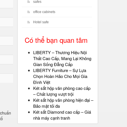
safes
office cabinets
Hotel safe
Có thể bạn quan tâm
LIBERTY – Thương Hiệu Nội
Thất Cao Cấp, Mang Lại Không
Gian Sống Đẳng Cấp
LIBERTY Furniture – Sự Lựa
Chọn Hoàn Hảo Cho Mọi Gia
Đình Việt
Két sắt hộp văn phòng cao cấp
– Chất lượng vượt trội
Két sắt hộp văn phòng hiện đại –
Bảo mật tối đa
Két sắt Diamond cao cấp – Giá
u chuẩn
nhà máy cạnh tranh
tổ