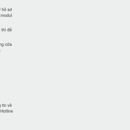
ý hồ sơ
g modul
 thì để
ống cửa
.
 tin về
 Hotline