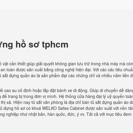
ựng hồ sơ tphcm
ồ vật cần thiết giúp giải quyết không gian lưu trữ trong nhà máy mà còn
sơ an toàn được sản xuất bằng công nghệ hiện đại. Với các các tiêu chuẩ
tủ sắt đựng quần áo là sản phẩm đạt các chứng chỉ và nhiều năm liền 
ế cao su cố định hoặc lắp đặt bánh xe di động. Giúp di chuyển dễ dàng
g để trang bị trong đơn vị mình. Hệ thống cửa hàng đại lý uỷ quyển toà
 thị xã. HIện nay tủ sắt văn phòng là địa chỉ bán tủ sắt đựng quần áo 
ủ đựng hồ sơ có khoá WELKO Safes Cabinet được sản xuất với nền tả
ông nghiệp như nhật bản, hàn quốc, đức, ý vv. Tất cả với mục tiêu đem l