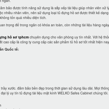
t ngăn.
ảm bảo được tính năng sử dụng là sắp xếp tài liệu giúp nhân viên xử l
ệc nhiều nhân viên, nên sử dụng loại tủ đựng hồ sơ được thiết kế dạn
không tốn quá nhiều diện tích.
uan trọng để trong ngăn có khóa an toàn, còn những tài liệu hàng ngày
ựng hồ sơ tphcm
chuyên dụng cho văn phòng uy tín nhất. Với hệ th
 sắt cao cấp là công ty cung cấp các sản phẩm tủ hồ sơ tốt nhất hiện nay
ẩn Quốc tế:
trầy xước. đảm bảo bền đẹp trong thời gian sử dụng lâu dài. Mọi thông
đại lý uy tín tủ đựng tài liệu mặt kính WELKO Safes Cabinet chúng tôi.
m