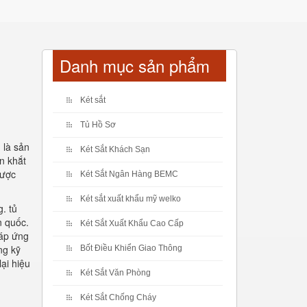
Danh mục sản phẩm
Két sắt
Tủ Hồ Sơ
 là sản
Két Sắt Khách Sạn
n khắt
được
Két Sắt Ngân Hàng BEMC
Két sắt xuất khẩu mỹ welko
. tủ
n quốc.
Két Sắt Xuất Khẩu Cao Cấp
đáp ứng
ng kỹ
Bốt Điều Khiển Giao Thông
ại hiệu
Két Sắt Văn Phòng
Két Sắt Chống Cháy