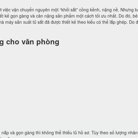
ởi việc vận chuyển nguyên một “khối sắt” cồng kềnh, nặng nề. Nhưng b
iết kế gọn gàng và cân nặng sản phẩm một cách tối ưu nhất. Do đó, b
hà máy sản xuất tủ sắt đã được thiết kế theo kiểu có thể lắp ghép. Do 
ng cho văn phòng
ắp và gọn gàng thì không thể thiếu tủ hồ sơ. Tùy theo số lượng nhân