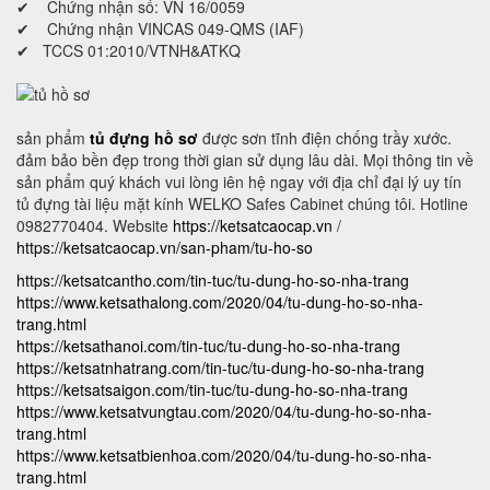
✔ Chứng nhận số: VN 16/0059
✔ Chứng nhận VINCAS 049-QMS (IAF)
✔ TCCS 01:2010/VTNH&ATKQ
sản phẩm
tủ đựng hồ sơ
được sơn tĩnh điện chống trầy xước.
đảm bảo bền đẹp trong thời gian sử dụng lâu dài. Mọi thông tin về
sản phẩm quý khách vui lòng iên hệ ngay với địa chỉ đại lý uy tín
tủ đựng tài liệu mặt kính WELKO Safes Cabinet chúng tôi. Hotline
0982770404. Website
https://ketsatcaocap.vn
/
https://ketsatcaocap.vn/san-pham/tu-ho-so
https://ketsatcantho.com/tin-tuc/tu-dung-ho-so-nha-trang
https://www.ketsathalong.com/2020/04/tu-dung-ho-so-nha-
trang.html
https://ketsathanoi.com/tin-tuc/tu-dung-ho-so-nha-trang
https://ketsatnhatrang.com/tin-tuc/tu-dung-ho-so-nha-trang
https://ketsatsaigon.com/tin-tuc/tu-dung-ho-so-nha-trang
https://www.ketsatvungtau.com/2020/04/tu-dung-ho-so-nha-
trang.html
https://www.ketsatbienhoa.com/2020/04/tu-dung-ho-so-nha-
trang.html