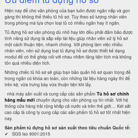
Hiện nay để cho văn phòng của bạn luôn được ngăn nắp và gọn
gàng thì không thể thiếu tủ hồ sơ. Tùy theo số lượng nhân viên
trong phòng mà lựa chọn loại tủ có nhiều ngăn hay ít ngăn.
Tủ đựng hồ sơ văn phòng dù nhỏ hay lớn đều phải đảm bảo được
tính năng sử dụng là sắp xếp tài liệu giúp nhân viên xử lý hồ sơ
một cách thuận tiện, nhanh chóng. Với phòng làm việc nhiều
nhân viên, nên sử dụng loại tủ đựng hồ sơ được thiết kế dạng
modul để có thể ghép nối với nhau nhằm tăng tiện tích mà không
tốn quá nhiều diện tích.
Những chiếc tủ hồ sơ sẽ giúp bạn bảo quản hồ sơ quan trọng để
trong ngăn có khóa an toàn, còn những tài liệu hàng ngày thì để
trên kệ, vừa trưng bày vừa thuận tiện khi lấy.
nhà máy sản xuất và cung cấp các sản phẩm
Tủ hồ sơ chính
hãng mẫu mới
chuyên dụng cho văn phòng uy tín nhất. Với hệ
thống cửa hàng trải rộng khắp cả nước và trên thế giới.... Két sắt
cao cấp là công ty cung cấp các sản phẩm tủ hồ sơ tốt nhất hiện
nay.
Sản phẩm tủ đựng hồ sơ sản xuất theo tiêu chuẩn Quốc tế:
✔ SGS Iso 9001:2015