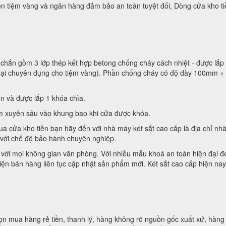
ền tiệm vàng và ngân hàng đảm bảo an toàn tuyệt đối, Dòng cửa kho t
chắn gồm 3 lớp thép kết hợp betong chống cháy cách nhiệt - được lắp 
loại chuyên dụng cho tiệm vàng). Phần chống cháy có độ dày 100mm +
n và được lắp 1 khóa chìa.
m xuyên sâu vào khung bao khi cửa được khóa.
a cửa kho tiền bạn hãy đến với nhà máy két sắt cao cấp là địa chỉ nh
 với chế độ bảo hành chuyên nghiệp.
p với mọi không gian văn phòng. Với nhiều mẫu khoá an toàn hiện đại đ
ện bán hàng liên tục cập nhật sản phẩm mới. Két sắt cao cấp hiện nay 
ọn mua hàng rẻ tiền, thanh lý, hàng không rõ nguồn gốc xuất xứ, hàn