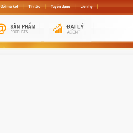
đổi mã két
Tin tức
Tuyển dụng
Liên hệ