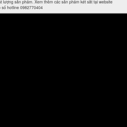
t lượng sản phẩm. Xem thêm các sản phẩm két sắt tại website
eo số hotline 0982770404