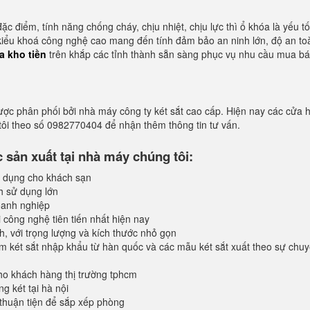
ặc điểm, tính năng chống cháy, chịu nhiệt, chịu lực thì ổ khóa là yếu t
 kiểu khoá công nghệ cao mang đến tính đảm bảo an ninh lớn, độ an to
a kho tiền
trên khắp các tỉnh thành sẵn sàng phục vụ nhu cầu mua b
ược phân phối bởi nhà máy công ty két sắt cao cấp. Hiện nay các cửa 
 tôi theo số 0982770404 để nhận thêm thông tin tư vấn.
sản xuất tại nhà máy chúng tôi:
 dụng cho khách sạn
h sử dụng lớn
anh nghiệp
 công nghệ tiên tiến nhất hiện nay
, với trọng lượng và kích thước nhỏ gọn
 két sắt nhập khẩu từ hàn quốc và các mẫu két sắt xuất theo sự chuy
o khách hàng thị trường tphcm
 két tại hà nội
 thuận tiện để sắp xếp phòng