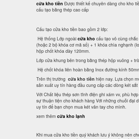
cửa kho tiền
Được thiết kế chuyên dàng cho kho ti
cấu tạo bằng thép cao cấp
Cấu tạo cửa kho tiền bao gồm 2 lớp:
Hệ thống Lớp ngoài
cửa kho
cấu tạo vô cùng chắc 
(hoặc 2 bộ khóa cơ mã số) + 1 khóa chìa nghạnh (
hộp chốt khóa dày 120mm.
Lớp cửa khung bên trong bằng thép hộp vuông + trò
Hệ chốt khóa liên hoàn bằng Inox đường kính 50m
Trên thị trường
cửa kho tiền
hiện nay. Lựa chọn mu
sản xuất uy tín hàng đầu cung cấp các dòng két sắt
Với Chất liệu thép sơn tĩnh điện ghi xám vv, phù hợ
sự thuận tiện cho khách hàng Với những chuỗi đại di
uy tín để bạn chọn mua két vân tay cho mình.
xem thêm
cửa kho lạnh
Khi mua cửa kho tiền quý khách lưu ý không nên ch