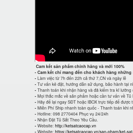
Cam kết
sản phẩm chính hãng và mới 100%
-
Cam kết
chỉ mang đến cho khách hàng những 
-
Làm việc từ 7h đến 22h cả thứ 7,CN và ngày lễ
-
Tư vấn kê đặt, hướng dẫn sử dụng, bảo hành tại n
-
Thanh toán khi nhận hàng và đã kiểm tra kĩ lưỡng
-
Mọi thắc mắc về sản phẩm hoặc cần tư vấn về Tủ 
-
Hãy để lại ngay SĐT hoặc IBOX trực tiếp để được t
-
Miễn Phí Ship nhanh toàn quốc - Thanh toán khi n
-
Hotline: 098 2770404 Phục vụ 24/24h
-
Nhận Đặt Tủ Sắt Theo Yêu Cầu.
-
Website:
http://ketsatcaocap.vn
-
Website:
https://ketsatcaocap.vn/san-pham/ket-sa