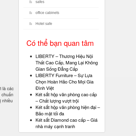
safes
office cabinets
Hotel safe
Có thể bạn quan tâm
LIBERTY – Thương Hiệu Nội
Thất Cao Cấp, Mang Lại Không
Gian Sống Đẳng Cấp
LIBERTY Furniture – Sự Lựa
Chọn Hoàn Hảo Cho Mọi Gia
Đình Việt
 là các
Két sắt hộp văn phòng cao cấp
u chuẩn
– Chất lượng vượt trội
ị nhiều
Két sắt hộp văn phòng hiện đại –
Bảo mật tối đa
Két sắt Diamond cao cấp – Giá
nhà máy cạnh tranh