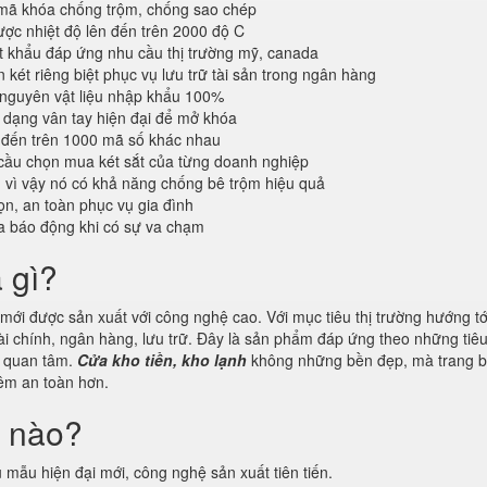
 mã khóa chống trộm, chống sao chép
ược nhiệt độ lên đến trên 2000 độ C
 khẩu đáp ứng nhu cầu thị trường mỹ, canada
 két riêng biệt phục vụ lưu trữ tài sản trong ngân hàng
 nguyên vật liệu nhập khẩu 100%
dạng vân tay hiện đại để mở khóa
 đến trên 1000 mã số khác nhau
cầu chọn mua két sắt của từng doanh nghiệp
n vì vậy nó có khả năng chống bê trộm hiệu quả
n, an toàn phục vụ gia đình
a báo động khi có sự va chạm
à gì?
ới được sản xuất với công nghệ cao. Với mục tiêu thị trường hướng tới
ài chính, ngân hàng, lưu trữ. Đây là sản phẩm đáp ứng theo những tiê
g quan tâm.
Cửa kho tiền, kho lạnh
không những bền đẹp, mà trang b
thêm an toàn hơn.
i nào?
 mẫu hiện đại mới, công nghệ sản xuất tiên tiến.