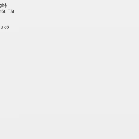
nghệ
tốt. Tất
ệu có