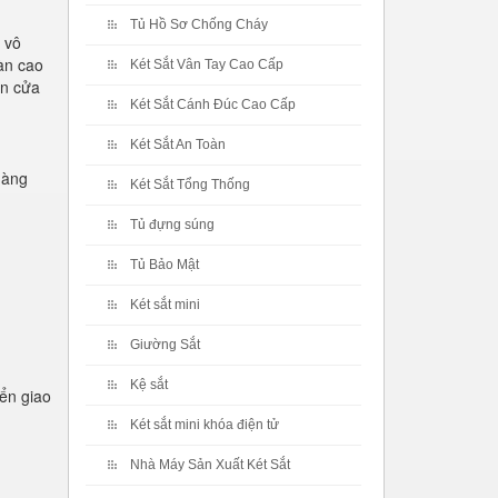
Tủ Hồ Sơ Chống Cháy
ố vô
àn cao
Két Sắt Vân Tay Cao Cấp
án cửa
Két Sắt Cánh Đúc Cao Cấp
Két Sắt An Toàn
hàng
Két Sắt Tổng Thống
Tủ đựng súng
Tủ Bảo Mật
Két sắt mini
Giường Sắt
Kệ sắt
ển giao
Két sắt mini khóa điện tử
Nhà Máy Sản Xuất Két Sắt