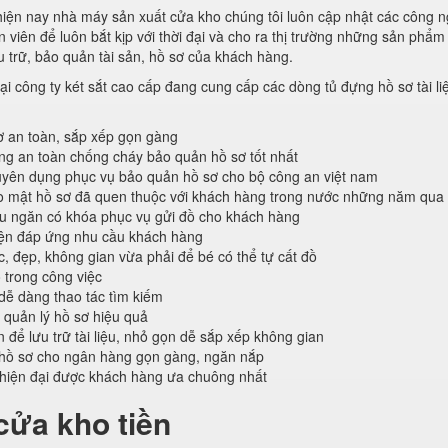
 hiện nay nhà máy sản xuất cửa kho chúng tôi luôn cập nhật các công 
viên để luôn bắt kịp với thời đại và cho ra thị trường những sản phẩm 
 trữ, bảo quản tài sản, hồ sơ của khách hàng.
ại công ty két sắt cao cấp đang cung cấp các dòng tủ đựng hồ sơ tài li
ơ an toàn, sắp xếp gọn gàng
ống an toàn chống cháy bảo quản hồ sơ tốt nhất
ên dụng phục vụ bảo quản hồ sơ cho bộ công an việt nam
o mật hồ sơ đã quen thuộc với khách hàng trong nước những năm qua
ều ngăn có khóa phục vụ gửi đồ cho khách hàng
iện đáp ứng nhu cầu khách hàng
c, đẹp, không gian vừa phải để bé có thể tự cất đồ
 trong công việc
 dễ dàng thao tác tìm kiếm
 quản lý hồ sơ hiệu quả
n để lưu trữ tài liệu, nhỏ gọn dễ sắp xếp không gian
hồ sơ cho ngân hàng gọn gàng, ngăn nắp
 hiện đại được khách hàng ưa chuông nhất
cửa kho tiền