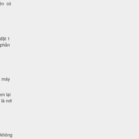
iền có
đặt 1
 phần
à máy
em lại
là nơi
g không