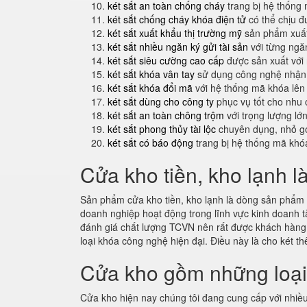
két sắt an toàn chống cháy
trang bị hệ thống
két sắt chống cháy khóa điện tử
có thể chịu đ
két sắt xuất khẩu thị trường mỹ
sản phẩm xuất
két sắt nhiều ngăn ký gửi tài sản
với từng ngăn
két sắt siêu cường cao cấp
được sản xuất với
két sắt khóa vân tay
sử dụng công nghệ nhận 
két sắt khóa đổi mã
với hệ thống mã khóa lên
két sắt dùng cho công ty
phục vụ tốt cho nhu 
két sắt an toàn chông trộm
với trọng lượng lớ
két sắt phong thủy tài lộc
chuyên dụng, nhỏ gọ
két sắt có báo động
trang bị hệ thống mã khó
Cửa kho tiền, kho lạnh l
Sản phẩm cửa kho tiền, kho lạnh là dòng sản phẩm m
doanh nghiệp hoạt động trong lĩnh vực kinh doanh t
đánh giá chất lượng TCVN nên rất được khách hàn
loại khóa công nghệ hiện đại. Điều này là cho két 
Cửa kho gồm những loạ
Cửa kho hiện nay chúng tôi đang cung cấp với nhiều