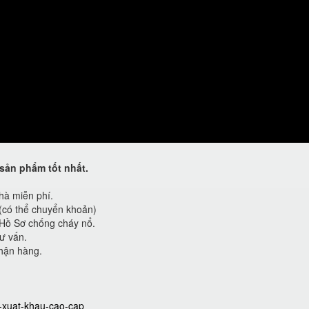
sản phẩm tốt nhất.
hà miễn phí.
 (có thể chuyển khoản)
Hồ Sơ chống cháy nổ.
ư vấn.
hận hàng.
t-xuat-khau-cao-cap