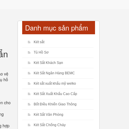
Danh mục sản phẩm
Két sắt
ẩn
Tủ Hồ Sơ
Két Sắt Khách Sạn
ảo vệ
Két Sắt Ngân Hàng BEMC
vụ hỗ
Két sắt xuất khẩu mỹ welko
Két Sắt Xuất Khẩu Cao Cấp
ến cho
Bốt Điều Khiển Giao Thông
ng
Két Sắt Văn Phòng
ng hợp
Két Sắt Chống Cháy