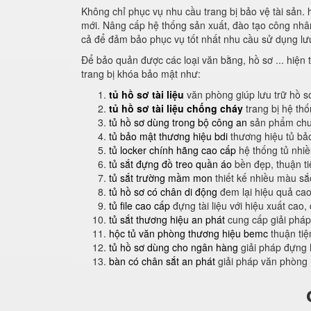
Không chỉ phục vụ nhu cầu trang bị bảo vệ tài sản.
mới. Nâng cấp hệ thống sản xuất, đào tạo công nhân 
cả để đảm bảo phục vụ tốt nhất nhu cầu sử dụng lưu
Để bảo quản được các loại văn bằng, hồ sơ ... hiện t
trang bị khóa bảo mật như:
tủ hồ sơ tài liệu
văn phòng giúp lưu trữ hồ s
tủ hồ sơ tài liệu chống cháy
trang bị hệ th
tủ hồ sơ dùng trong bộ công an
sản phẩm chuy
tủ bảo mật thương hiệu bdi
thương hiệu tủ bả
tủ locker chính hãng cao cấp
hệ thống tủ nhi
tủ sắt đựng đồ treo quần áo
bền đẹp, thuận t
tủ sắt trường mầm mon
thiết kế nhiều màu sắ
tủ hồ sơ có chân di động
đem lại hiệu quả cao
tủ file cao cấp
đựng tài liệu với hiệu xuất cao,
tủ sắt thương hiệu an phát
cung cấp giải pháp
hộc tủ văn phòng thương hiệu bemc
thuận tiệ
tủ hồ sơ dùng cho ngân hàng
giải pháp đựng 
bàn có chân sắt an phát
giải pháp văn phòng