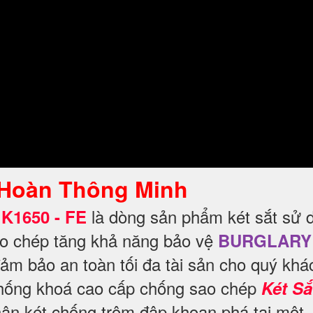
 Hoàn Thông Minh
là dòng sản phẩm két sắt sử 
K1650 - FE
ao chép tăng khả năng bảo vệ
BURGLARY
ảm bảo an toàn tối đa tài sản cho quý khá
 thống khoá cao cấp chống sao chép
Két Sắ
hân két chống trộm đập khoan phá tại một