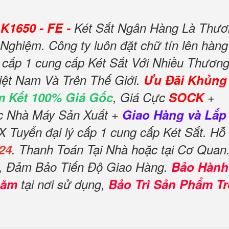
K1650 - FE -
Két Sắt Ngân Hàng Là Thươ
Nghiệm. Công ty luôn đặt chữ tín lên hàng
 cấp 1 cung cấp Két Sắt Với Nhiều Thươn
iệt Nam Và Trên Thế Giới.
Ưu Đãi Khủng
 Kết 100% Giá Gốc
, Giá Cực
SOCK
+
ốc Nhà Máy Sản Xuất +
Giao Hàng và Lắp
Tuyển đại lý cấp 1 cung cấp Két Sắt. Hỗ
24
. Thanh Toán Tại Nhà hoặc tại Cơ Quan
p, Đảm Bảo Tiến Độ Giao Hàng.
Bảo Hành
năm
tại nơi sử dụng,
Bảo Trì Sản Phẩm T