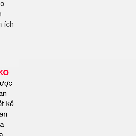
ao
n
n ích
LKO
được
an
ết kế
 an
a
a