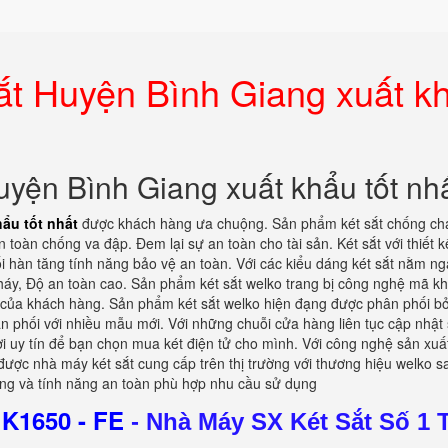
ắt Huyện Bình Giang xuất k
yện Bình Giang xuất khẩu tốt nh
ẩu tốt nhất
được khách hàng ưa chuộng. Sản phẩm két sắt chống chá
n toàn chống va đập. Đem lại sự an toàn cho tài sản. Két sắt với thiết k
 hàn tăng tính năng bảo vệ an toàn. Với các kiểu dáng két sắt nằm ng
áy, Độ an toàn cao. Sản phẩm két sắt welko trang bị công nghệ mã k
 của khách hàng. Sản phẩm két sắt welko hiện đạng được phân phối bở
ân phối với nhiều mẫu mới. Với những chuỗi cửa hàng liên tục cập nhật
ơi uy tín để bạn chọn mua két điện tử cho mình. Với công nghệ sản xuấ
được nhà máy két sắt cung cấp trên thị trường với thương hiệu welko s
ng và tính năng an toàn phù hợp nhu cầu sử dụng
K1650 - FE
-
Nhà Máy SX Két Sắt Số 1 T