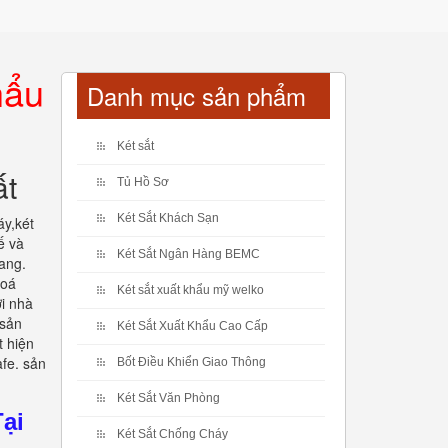
hẩu
Danh mục sản phẩm
Két sắt
ất
Tủ Hồ Sơ
Két Sắt Khách Sạn
y,két
ế và
Két Sắt Ngân Hàng BEMC
ang.
hoá
Két sắt xuất khẩu mỹ welko
i nhà
 sản
Két Sắt Xuất Khẩu Cao Cấp
t hiện
afe. sản
Bốt Điều Khiển Giao Thông
Két Sắt Văn Phòng
ại
Két Sắt Chống Cháy