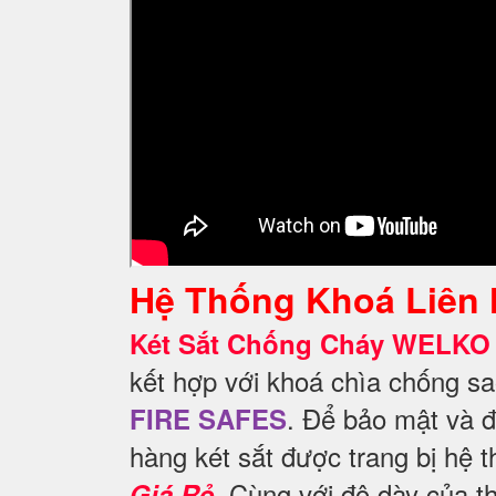
Hệ Thống Khoá Liên
Két Sắt Chống Cháy WELKO 
kết hợp với khoá chìa chống s
. Để
bảo mật và đ
FIRE SAFES
hàng két sắt được trang bị hệ
. Cùng với độ dày của t
Giá Rẻ