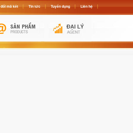
đổi mã két
Tin tức
Tuyển dụng
Liên hệ