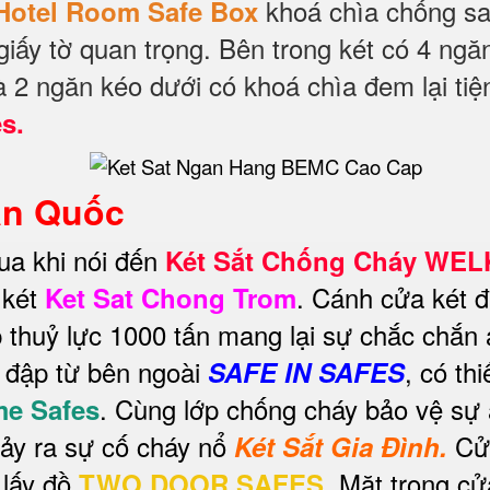
khoá chìa chống s
Hotel Room Safe Box
iấy tờ quan trọng. Bên trong két có 4 ngă
và 2 ngăn kéo dưới có khoá chìa đem lại tiệ
es.
àn Quốc
ua khi nói đến
Két Sắt Chống Cháy WE
 két
. Cánh cửa két 
Ket Sat Chong Trom
 thuỷ lực 1000 tấn mang lại sự chắc chắn 
a đập từ bên ngoài
, có thi
SAFE IN SAFES
. Cùng lớp chống cháy bảo vệ sự
e Safes
 xảy ra sự cố cháy nổ
Cử
Két Sắt Gia Đình.
 lấy đồ
Mặt trong cử
TWO DOOR SAFES.