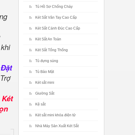
Tủ Hồ Sơ Chống Cháy
ng
Két Sắt Vân Tay Cao Cấp
Két Sắt Cánh Đúc Cao Cấp
g
Két Sắt An Toàn
khi
Két Sắt Tổng Thống
Tủ đựng súng
 Đặt
Tủ Bảo Mật
 Trợ
Két sắt mini
.
Giường Sắt
 Két
Kệ sắt
rọn
Két sắt mini khóa điện tử
Nhà Máy Sản Xuất Két Sắt