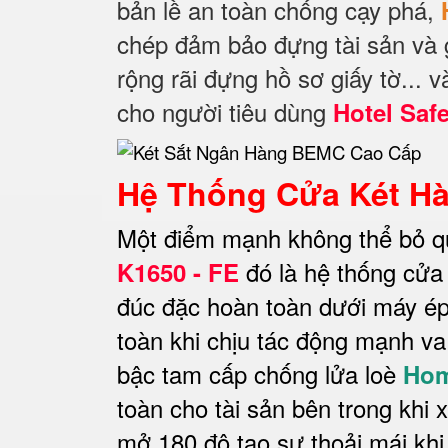
bản lề an toàn chống cạy phá,
chép đảm bảo đựng tài sản và g
rộng rãi đựng hồ sơ giấy tờ... 
cho người tiêu dùng
Hotel Saf
Hệ Thống Cửa Két H
Một điểm mạnh không thể bỏ q
đó là hệ thống cửa
K1650 - FE
đúc đặc hoàn toàn dưới máy ép
toàn khi chịu tác động mạnh v
bậc tam cấp chống lửa loè
Hom
toàn cho tài sản bên trong khi
mở 180 độ tạo sự thoải mái khi