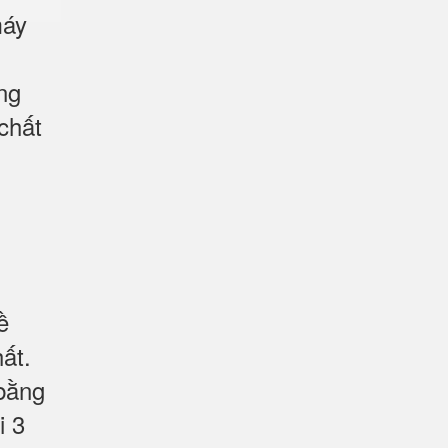
áy
ng
chất
ề
ất.
 bằng
i 3