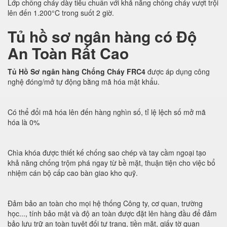
Lớp chống cháy dày tiêu chuẩn với khả năng chống cháy vượt trội
lên đến 1.200°C trong suốt 2 giờ.
Tủ hồ sơ ngân hàng có Độ
An Toàn Rất Cao
Tủ Hồ Sơ ngân hàng Chống Cháy FRC4
được áp dụng công
nghệ đóng/mở tự động bằng mã hóa mật khẩu.
Có thể đổi mã hóa lên đến hàng nghìn số, tỉ lệ lệch số mở mã
hóa là 0%
Chìa khóa được thiết kế chống sao chép và tay cầm ngoại tạo
khả năng chống trộm phá ngay từ bề mặt, thuận tiện cho việc bổ
nhiệm cán bộ cấp cao bàn giao kho quỹ.
Đảm bảo an toàn cho mọi hệ thống Công ty, cơ quan, trường
học..., tính bảo mật và độ an toàn được đặt lên hàng đầu để đảm
bảo lưu trữ an toàn tuyệt đối tư trang, tiền mặt, giấy tờ quan