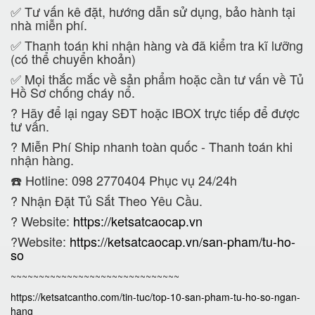
✅ Tư vấn kê đặt, hướng dẫn sử dụng, bảo hành tại
nhà miễn phí.
✅ Thanh toán khi nhận hàng và đã kiểm tra kĩ lưỡng
(có thể chuyển khoản)
✅ Mọi thắc mắc về sản phẩm hoặc cần tư vấn về Tủ
Hồ Sơ chống cháy nổ.
?
Hãy để lại ngay SĐT hoặc IBOX trực tiếp để được
tư vấn.
?
Miễn Phí Ship nhanh toàn quốc - Thanh toán khi
nhận hàng.
☎️ Hotline: 098 2770404 Phục vụ 24/24h
?
Nhận Đặt Tủ Sắt Theo Yêu Cầu.
? Website:
https://ketsatcaocap.vn
?Website:
https://ketsatcaocap.vn/san-pham/tu-ho-
so
~~~~~~~~~~~~~~~~~~~~~~~~~~~~~~
https://ketsatcantho.com/tin-tuc/top-10-san-pham-tu-ho-so-ngan-
hang