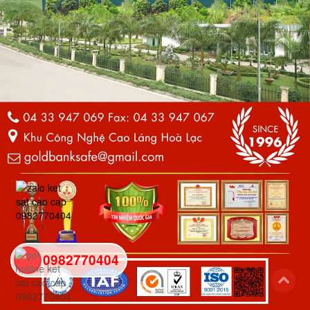
0982770404
back