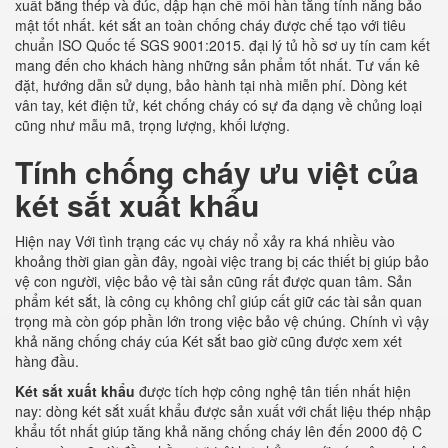
xuất bằng thép và đúc, dập hạn chế mối hàn tăng tính năng bảo
mật tốt nhất. két sắt an toàn chống cháy được chế tạo với tiêu
chuẩn ISO Quốc tế SGS 9001:2015. đại lý tủ hồ sơ uy tín cam kết
mang đến cho khách hàng những sản phẩm tốt nhất. Tư vấn kê
đặt, hướng dẫn sử dụng, bảo hành tại nhà miễn phí. Dòng két
vân tay, két điện tử, két chống cháy có sự đa dạng về chủng loại
cũng như mẫu mã, trọng lượng, khối lượng.
Tính
chống cháy ưu việt
của
két sắt
xuất
khẩu
Hiện nay Với tình trạng các vụ cháy nổ xảy ra khá nhiều vào
khoảng thời gian gần đây, ngoài việc trang bị các thiết bị giúp bảo
vệ con người, việc bảo vệ tài sản cũng rất được quan tâm. Sản
phẩm két sắt, là công cụ không chỉ giúp cất giữ các tài sản quan
trọng mà còn góp phần lớn trong việc bảo vệ chúng. Chính vì vậy
khả năng chống cháy cúa Két sắt bao giờ cũng được xem xét
hàng đầu.
Két sắt xuất khẩu
được tích hợp công nghệ tân tiến nhất hiện
nay: dòng két sắt xuất khẩu được sản xuất với chất liệu thép nhập
khẩu tốt nhất giúp tăng khả năng chống cháy lên đến 2000 độ C