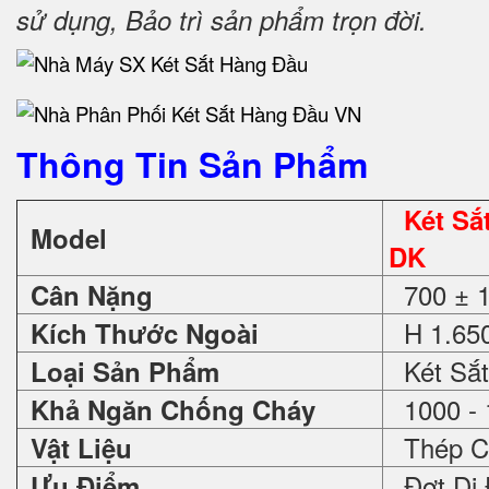
sử dụng, Bảo trì sản phẩm trọn đời
.
Thông Tin Sản Phẩm
Két S
Model
DK
700 ± 
Cân Nặng
H 1.650
Kích Thước Ngoài
Két Sắt
Loại Sản Phẩm
1000 - 
Khả Ngăn Chống Cháy
Thép C
Vật Liệu
Đợt Di 
Ưu Điểm