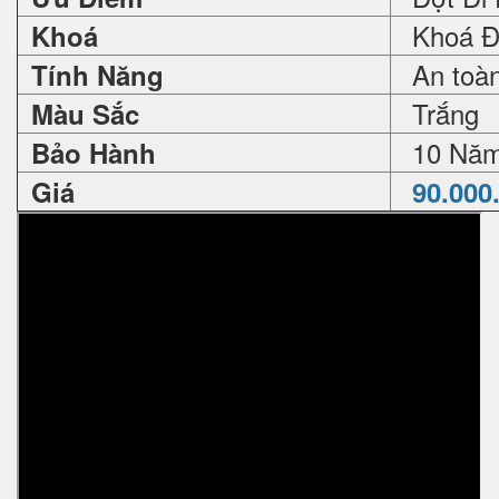
Khoá Đổ
Khoá
An toàn 
Tính Năng
Trắng
Màu Sắc
10 Nă
Bảo Hành
Giá
90.000