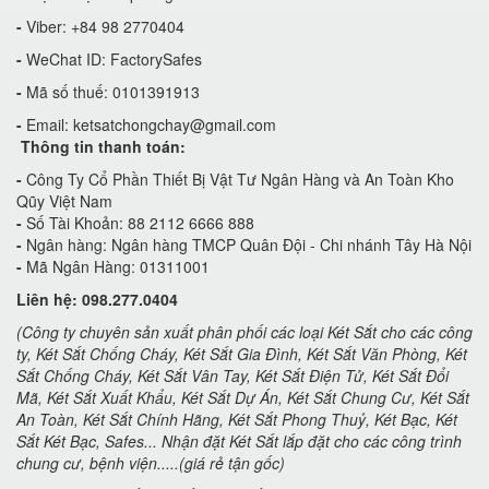
-
Viber: +84 98 2770404
-
WeChat ID: FactorySafes
-
Mã số thuế: 0101391913
-
Email:
ketsatchongchay@gmail.com
Thông tin thanh toán:
-
Công Ty Cổ Phần Thiết Bị Vật Tư Ngân Hàng và An Toàn Kho
Qũy Việt Nam
-
Số Tài Khoản: 88 2112 6666 888
-
Ngân hàng: Ngân hàng TMCP Quân Đội - Chi nhánh Tây Hà Nội
-
Mã Ngân Hàng: 01311001
Liên hệ: 098.277.0404
(Công ty chuyên sản xuất phân phối các loại Két Sắt cho các công
ty, Két Sắt Chống Cháy, Két Sắt Gia Đình, Két Sắt Văn Phòng, Két
Sắt Chống Cháy, Két Sắt Vân Tay, Két Sắt Điện Tử, Két Sắt Đổi
Mã, Két Sắt Xuất Khẩu, Két Sắt Dự Án, Két Sắt Chung Cư, Két Sắt
An Toàn, Két Sắt Chính Hãng, Két Sắt Phong Thuỷ, Két Bạc, Két
Sắt Két Bạc, Safes... Nhận đặt Két Sắt lắp đặt cho các công trình
chung cư, bệnh viện.....(giá rẻ tận gốc)