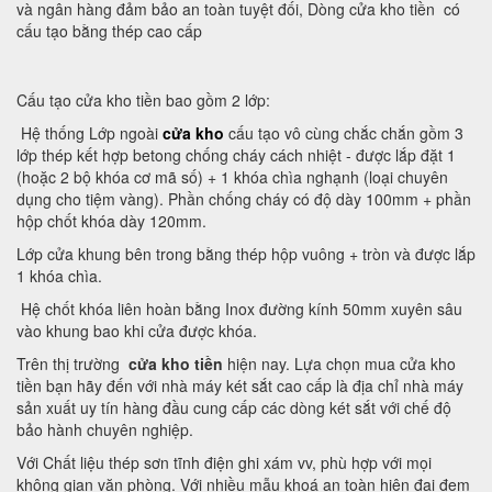
và ngân hàng đảm bảo an toàn tuyệt đối, Dòng cửa kho tiền có
cấu tạo bằng thép cao cấp
Cấu tạo cửa kho tiền bao gồm 2 lớp:
Hệ thống Lớp ngoài
cửa kho
cấu tạo vô cùng chắc chắn gồm 3
lớp thép kết hợp betong chống cháy cách nhiệt - được lắp đặt 1
(hoặc 2 bộ khóa cơ mã số) + 1 khóa chìa nghạnh (loại chuyên
dụng cho tiệm vàng). Phần chống cháy có độ dày 100mm + phần
hộp chốt khóa dày 120mm.
Lớp cửa khung bên trong bằng thép hộp vuông + tròn và được lắp
1 khóa chìa.
Hệ chốt khóa liên hoàn bằng Inox đường kính 50mm xuyên sâu
vào khung bao khi cửa được khóa.
Trên thị trường
cửa kho tiền
hiện nay. Lựa chọn mua cửa kho
tiền bạn hãy đến với nhà máy két sắt cao cấp là địa chỉ nhà máy
sản xuất uy tín hàng đầu cung cấp các dòng két sắt với chế độ
bảo hành chuyên nghiệp.
Với Chất liệu thép sơn tĩnh điện ghi xám vv, phù hợp với mọi
không gian văn phòng. Với nhiều mẫu khoá an toàn hiện đại đem