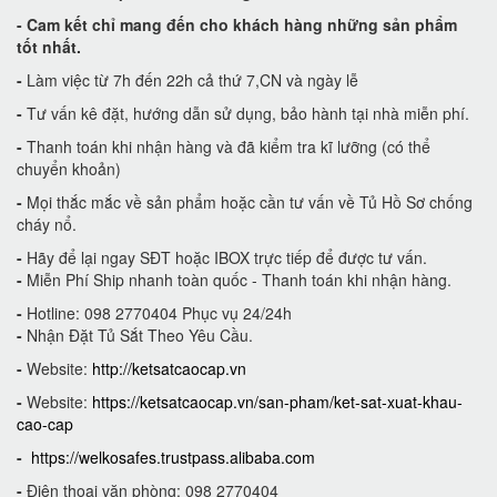
-
Cam kết
chỉ mang đến cho khách hàng những sản phẩm
tốt nhất.
-
Làm việc từ 7h đến 22h cả thứ 7,CN và ngày lễ
-
Tư vấn kê đặt, hướng dẫn sử dụng, bảo hành tại nhà miễn phí.
-
Thanh toán khi nhận hàng và đã kiểm tra kĩ lưỡng (có thể
chuyển khoản)
-
Mọi thắc mắc về sản phẩm hoặc cần tư vấn về Tủ Hồ Sơ chống
cháy nổ.
-
Hãy để lại ngay SĐT hoặc IBOX trực tiếp để được tư vấn.
-
Miễn Phí Ship nhanh toàn quốc - Thanh toán khi nhận hàng.
-
Hotline: 098 2770404 Phục vụ 24/24h
-
Nhận Đặt Tủ Sắt Theo Yêu Cầu.
-
Website:
http://ketsatcaocap.vn
-
Website:
https://ketsatcaocap.vn/san-pham/ket-sat-xuat-khau-
cao-cap
-
https://welkosafes.trustpass.alibaba.com
-
Điện thoại văn phòng: 098 2770404