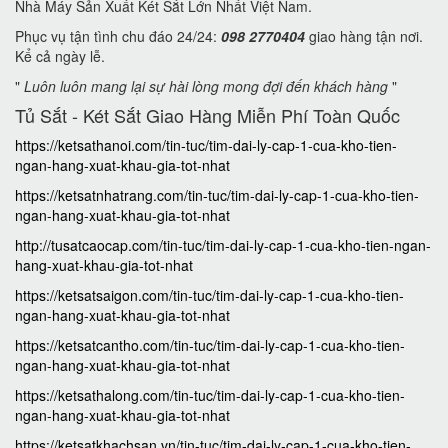
Nhà Máy Sản Xuất Két Sắt Lớn Nhất Việt Nam.
Phục vụ tận tình chu đáo 24/24:
098 2770404
giao hàng tận nơi.
Kể cả ngày lễ.
"
Luôn luôn mang lại sự hài lòng mong đợi đến khách hàng
"
Tủ Sắt - Két Sắt Giao Hàng Miễn Phí Toàn Quốc
https://ketsathanoi.com/tin-tuc/tim-dai-ly-cap-1-cua-kho-tien-
ngan-hang-xuat-khau-gia-tot-nhat
https://ketsatnhatrang.com/tin-tuc/tim-dai-ly-cap-1-cua-kho-tien-
ngan-hang-xuat-khau-gia-tot-nhat
http://tusatcaocap.com/tin-tuc/tim-dai-ly-cap-1-cua-kho-tien-ngan-
hang-xuat-khau-gia-tot-nhat
https://ketsatsaigon.com/tin-tuc/tim-dai-ly-cap-1-cua-kho-tien-
ngan-hang-xuat-khau-gia-tot-nhat
https://ketsatcantho.com/tin-tuc/tim-dai-ly-cap-1-cua-kho-tien-
ngan-hang-xuat-khau-gia-tot-nhat
https://ketsathalong.com/tin-tuc/tim-dai-ly-cap-1-cua-kho-tien-
ngan-hang-xuat-khau-gia-tot-nhat
https://ketsatkhachsan.vn/tin-tuc/tim-dai-ly-cap-1-cua-kho-tien-