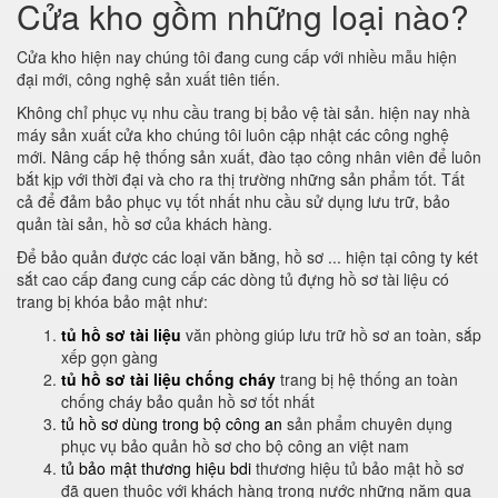
Cửa kho gồm những loại nào?
Cửa kho hiện nay chúng tôi đang cung cấp với nhiều mẫu hiện
đại mới, công nghệ sản xuất tiên tiến.
Không chỉ phục vụ nhu cầu trang bị bảo vệ tài sản. hiện nay nhà
máy sản xuất cửa kho chúng tôi luôn cập nhật các công nghệ
mới. Nâng cấp hệ thống sản xuất, đào tạo công nhân viên để luôn
bắt kịp với thời đại và cho ra thị trường những sản phẩm tốt. Tất
cả để đảm bảo phục vụ tốt nhất nhu cầu sử dụng lưu trữ, bảo
quản tài sản, hồ sơ của khách hàng.
Để bảo quản được các loại văn bằng, hồ sơ ... hiện tại công ty két
sắt cao cấp đang cung cấp các dòng tủ đựng hồ sơ tài liệu có
trang bị khóa bảo mật như:
tủ hồ sơ tài liệu
văn phòng giúp lưu trữ hồ sơ an toàn, sắp
xếp gọn gàng
tủ hồ sơ tài liệu chống cháy
trang bị hệ thống an toàn
chống cháy bảo quản hồ sơ tốt nhất
tủ hồ sơ dùng trong bộ công an
sản phẩm chuyên dụng
phục vụ bảo quản hồ sơ cho bộ công an việt nam
tủ bảo mật thương hiệu bdi
thương hiệu tủ bảo mật hồ sơ
đã quen thuộc với khách hàng trong nước những năm qua