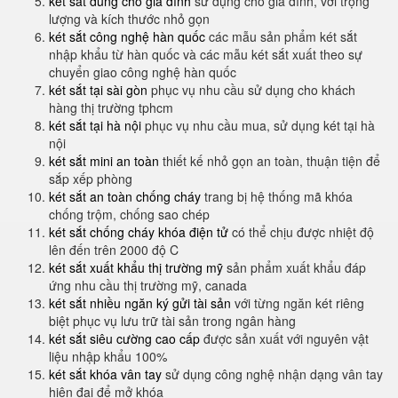
két sắt dùng cho gia đình
sử dụng cho gia đình, với trọng
lượng và kích thước nhỏ gọn
két sắt công nghệ hàn quốc
các mẫu sản phẩm két sắt
nhập khẩu từ hàn quốc và các mẫu két sắt xuất theo sự
chuyển giao công nghệ hàn quốc
két sắt tại sài gòn
phục vụ nhu cầu sử dụng cho khách
hàng thị trường tphcm
két sắt tại hà nội
phục vụ nhu cầu mua, sử dụng két tại hà
nội
két sắt mini an toàn
thiết kế nhỏ gọn an toàn, thuận tiện để
sắp xếp phòng
két sắt an toàn chống cháy
trang bị hệ thống mã khóa
chống trộm, chống sao chép
két sắt chống cháy khóa điện tử
có thể chịu được nhiệt độ
lên đến trên 2000 độ C
két sắt xuất khẩu thị trường mỹ
sản phẩm xuất khẩu đáp
ứng nhu cầu thị trường mỹ, canada
két sắt nhiều ngăn ký gửi tài sản
với từng ngăn két riêng
biệt phục vụ lưu trữ tài sản trong ngân hàng
két sắt siêu cường cao cấp
được sản xuất với nguyên vật
liệu nhập khẩu 100%
két sắt khóa vân tay
sử dụng công nghệ nhận dạng vân tay
hiện đại để mở khóa