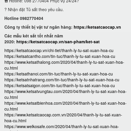
☎️ Hotline: 098 2770404 Phục vụ 24/24?
? Nhận đặt Tủ sắt theo yêu cầu.
Hotline 0982770404
Công ty thiết bị vật tư ngân hàng:
https://ketsatcaocap.vn
Các mẫu két sắt tốt nhất năm
2020:
https://ketsatcaocap.vn/san-pham/ket-sat
https://ketsatcaocap.vn/chi-tiet/thanh-ly-tu-sat-xuan-hoa-cu
https://ketsatcantho.com/tin-tuc/thanh-ly-tu-sat-xuan-hoa-cu
https://www.ketsathalong.com/2020/04/thanh-ly-tu-sat-xuan-hoa-
cu.html
https://ketsathanoi.com/tin-tuc/thanh-ly-tu-sat-xuan-hoa-cu
https://ketsatnhatrang.com/tin-tuc/thanh-ly-tu-sat-xuan-hoa-cu
https://ketsatsaigon.com/tin-tuc/thanh-ly-tu-sat-xuan-hoa-cu
https://www.ketsatvungtau.com/2020/04/thanh-ly-tu-sat-xuan-hoa-
cu.html
https://www.ketsatbienhoa.com/2020/04/thanh-ly-tu-sat-xuan-hoa-
cu.html
https://www.ketsatcaocap.com.vn/2020/04/thanh-ly-tu-sat-xuan-
hoa-cu.html
https://www.welkosafe.com/2020/04/thanh-ly-tu-sat-xuan-hoa-