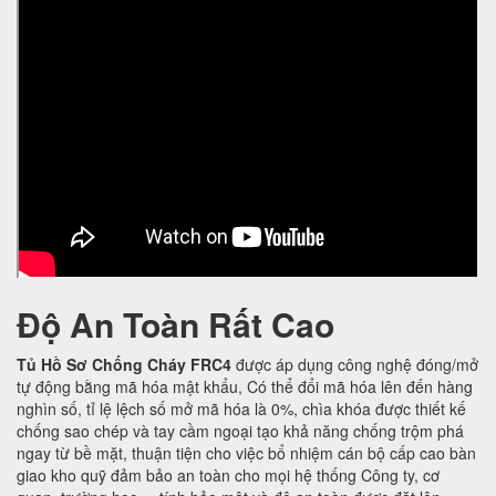
Độ An Toàn Rất Cao
Tủ Hồ Sơ Chống Cháy FRC4
được áp dụng công nghệ đóng/mở
tự động bằng mã hóa mật khẩu, Có thể đổi mã hóa lên đến hàng
nghìn số, tỉ lệ lệch số mở mã hóa là 0%, chìa khóa được thiết kế
chống sao chép và tay cầm ngoại tạo khả năng chống trộm phá
ngay từ bề mặt, thuận tiện cho việc bổ nhiệm cán bộ cấp cao bàn
giao kho quỹ đảm bảo an toàn cho mọi hệ thống Công ty, cơ