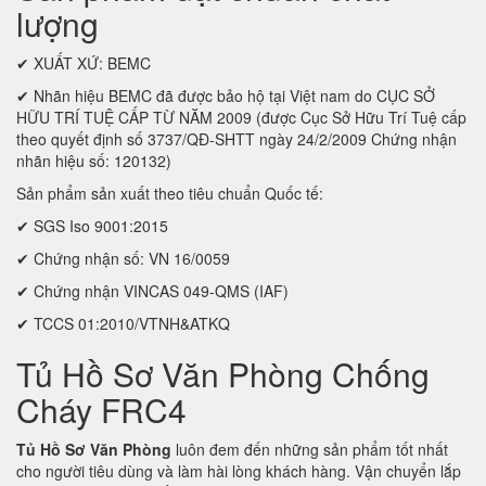
lượng
✔ XUẤT XỨ: BEMC
✔ Nhãn hiệu BEMC đã được bảo hộ tại Việt nam do CỤC SỞ
HỮU TRÍ TUỆ CẤP TỪ NĂM 2009 (được Cục Sở Hữu Trí Tuệ cấp
theo quyết định số 3737/QĐ-SHTT ngày 24/2/2009 Chứng nhận
nhãn hiệu số: 120132)
Sản phẩm sản xuất theo tiêu chuẩn Quốc tế:
✔ SGS Iso 9001:2015
✔ Chứng nhận số: VN 16/0059
✔ Chứng nhận VINCAS 049-QMS (IAF)
✔ TCCS 01:2010/VTNH&ATKQ
Tủ Hồ Sơ Văn Phòng Chống
Cháy FRC4
Tủ Hồ Sơ Văn Phòng
luôn đem đến những sản phẩm tốt nhất
cho người tiêu dùng và làm hài lòng khách hàng. Vận chuyển lắp