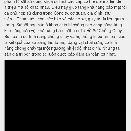
phẩm tủ sắt sử dụng khoá đổi mã cao cấp có thể đổi mã lên đến
1 triệu mã số khác nhau. Điều này giúp tăng khả năng bảo mật tối
đa phù hợp sử dụng trong Công ty, cơ quan, gia đình, thư
viện....Thuận tiện cho việc bảo vệ các hồ sơ, giấy tờ tài liệu quan
trọng. Sự kết hợp của ổ khoá chìa bi chống sao chép cũng tăng
khả năng bảo vệ, khả năng bảo mật cho Tủ Hồ Sơ Chống Cháy.
Bên cạnh đó tính năng chống cháy và hệ thống khoá an toàn cao
là kết quả của sự sáng tạo từ một dạng vật chất cứng có khả
năng chống cháy tại một ngưỡng nhiệt độ nhất định. Những tài
sản giá trị bên trong sẽ luôn được bảo đảm an toàn tốt nhất.