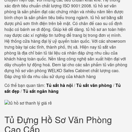
xác định tiêu chuẩn chất lượng ISO 9001:2008. tủ hồ sơ văn
phòng là sản phẩm đạt các chứng nhận và nhiều năm liền được
bình chọn là sản phẩm tiêu biểu trong ngành. tủ hồ sơ bằng sắt
được phủ sơn tĩnh điện trên bề mặt. Có chân đế cao su cố định
hoặc có bánh xe di động. Giúp kê dễ dàng. tủ hồ sơ an toàn hiện
nay được các xí nghiệp tin tưởng để trang bị trong đơn vị mình.
Hệ thống cửa hàng đại lý uỷ quyển toàn quốc. Với các showroom
trưng bày tại các tỉnh, thành phố, thị xã. HIện nay tủ sắt văn
phòng là địa chỉ bán tủ tài liệu cá nhân đáp ứng nhu cầu của
khách hàng toàn quốc. Nền tảng công nghệ sản xuất hiện đại với
dây chuyền tự động hoá. Đem lại cho các sản phẩm tủ văn phòng
đựng hồ sơ văn phòng WELKO Safes Cabinet chất lượng cao.
Đáp ứng tối đa nhu cầu sử dụng của khách hàng
Có thể bạn quan tâm:
Tủ sắt hà nội
/
Tủ sắt văn phòng
/
Tủ
sắt đẹp
/
Tủ sắt ngân hàng
Tủ Đựng Hồ Sơ Văn Phòng
Cao Cấp