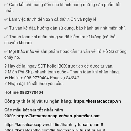
✅ Cam kết chỉ mang đến cho khách hàng những sản phẩm tốt
nhất.
✅ Làm việc từ 7h đến 22h cả thứ 7,CN và ngày lễ
✅ Tư vấn kê đặt, hướng dẫn sử dụng, bảo hành tại nhà miễn phí.
✅ Thanh toán khi nhận hàng và đã kiểm tra kĩ lưỡng (có thể
chuyển khoản)
✅ Mọi thắc mắc về sản phẩm hoặc cần tư vấn về Tủ Hồ Sơ chống
cháy nổ.
? Hãy để lại ngay SĐT hoặc IBOX trực tiếp để được tư vấn.
? Miễn Phí Ship nhanh toàn quốc - Thanh toán khi nhận hàng.
☎️ Hotline: 098 2770404 Phục vụ 24/24?
? Nhận đặt Tủ sắt theo yêu cầu.
Hotline 0982770404
Công ty thiết bị vật tư ngân hàng:
https://ketsatcaocap.vn
Các mẫu két sắt tốt nhất năm
2020:
https://ketsatcaocap.vn/san-pham/ket-sat
https://ketsatcaocap.vn/chi-tiet/thanh-ly-tu-sat-quan-8
https://ketsatcantho.com/tin-tuc/thanh-ly-tu-sat-quan-8