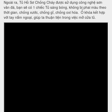
Ngoài ra, Tủ Hồ Sơ Chống Cháy được sử dụng công nghệ sơn
vân đá, bạn sẽ có 1 chiếc Tủ sáng bóng, không bị phai màu theo
thời gian, chống xước, chống gỉ, chống oxi hóa. Ổ khóa kết hợp
với tay nắm ngoại, giúp ta thuận tiện trong việc mở cửa tủ.