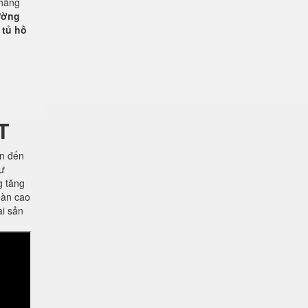
 hãng
rường
 tủ hồ
T
ên đến
hư
g tăng
oàn cao
ài sản