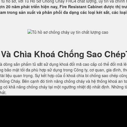
ại tủ hồ sơ, với Tủ Hồ Sơ Chống Cháy FRC4 chất lượng, uy tín và chính
ơn 20 năm phát triển hiện nay, Fire Resistant Cabinet được thị t
am trong sản xuất và phân phối đa dạng các loại két sắt, các loại
 Và Chìa Khoá Chống Sao Chép
à dòng sản phẩm tủ sắt sử dụng khoá đổi mã cao cấp có thể đổi mã l
ng bảo mật tối đa phù hợp sử dụng trong Công ty, cơ quan, gia đình, t
ờ tài liệu quan trọng. Sự kết hợp của ổ khoá chìa bi chống sao chép cũn
hống Cháy. Bên cạnh đó tính năng chống cháy và hệ thống khoá an t
ng có khả năng chống cháy tại một ngưỡng nhiệt độ nhất định. Những t
hất.