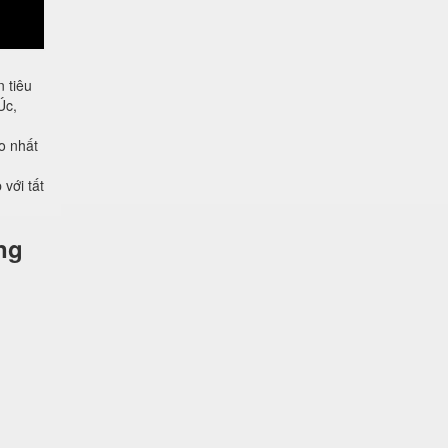
 tiêu
Úc,
o nhất
với tất
ng