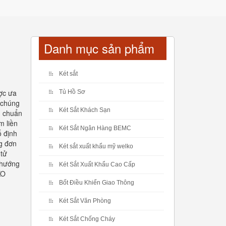
Danh mục sản phẩm
Két sắt
ợc ưa
Tủ Hồ Sơ
 chúng
Két Sắt Khách Sạn
u chuẩn
m liền
Két Sắt Ngân Hàng BEMC
ố định
ng đơn
Két sắt xuất khẩu mỹ welko
 tử
 hướng
Két Sắt Xuất Khẩu Cao Cấp
KO
Bốt Điều Khiển Giao Thông
Két Sắt Văn Phòng
Két Sắt Chống Cháy