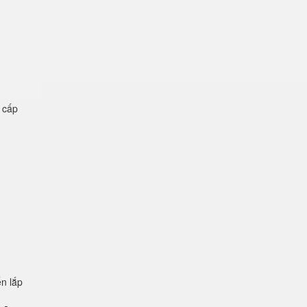
ệ cấp
n lắp