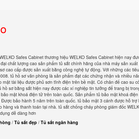
 o
 WELKO Safes Cabinet thương hiệu WELKO Safes Cabinet hiện nay đư
n đại chất lượng cao sản phẩm tủ sắt chính hãng của nhà máy sản xuất
ồ sơ cao cấp được sản xuất bằng công nghệ tự động. Với những các tiê
2008. tủ hồ sơ văn phòng là sản phẩm đạt các chứng nhận và nhiều nă
 mật tài liệu được phủ sơn tĩnh điện trên bề mặt. Có chân đế cao su c
 hồ sơ bằng sắt hiện nay được các xí nghiệp tin tưởng để trang bị tro
ủ bảo mật khoá điện tử trên toàn quốc. Sản phẩm tủ bảo mật khoá điện
p. Được bảo hành 5 năm trên toàn quốc. tủ bảo mật 3 cánh được hỗ trợ
giao hàng và thanh toán tại nhà. tủ sắt chống cháy phòng giám đốc WEL
sử dụng dễ dàng hơn
phòng
/
Tủ sắt đẹp
/
Tủ sắt ngân hàng