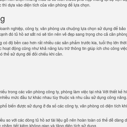
ớc thì dựa vào diện tích của văn phòng để lựa chọn.
ng
oanh nghiệp, công ty, văn phòng ưa chuộng lựa chọn sử dụng để bảo
 cạnh đó tủ hồ sơ sắt nó sẽ tôn nên vẻ đẹp sang trọng cho cả căn phòn
 có độ bền cao hơn rất nhiều các sản phẩm trước kia, tuổi thọ lớn thời
ác hoạt động cũng như khả năng lưu trữ thông tin giúp ích cho công việ
ó thể sử dụng để đối chiếu khi cần.
iếu trong các văn phòng công ty, phòng làm việc tại nhà Với thiết kế hi
i nhiều mức đầu tư khác nhau tùy thuộc và nhu cầu sử dụng công năng
t phổ biến được sử dụng ở đa số các công ty, văn phòng có diện tích kh
iều so với các dòng tủ hồ sơ tài liệu gỗ nên hoàn toàn có thể dễ dàng d
 nhằm tiết kiệm không gian và tăng diện tích sử dụng.