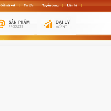
đổi mã két
Tin tức
Tuyển dụng
Liên hệ