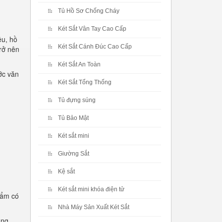
Tủ Hồ Sơ Chống Cháy
Két Sắt Vân Tay Cao Cấp
ệu, hồ
Két Sắt Cánh Đúc Cao Cấp
rở nên
Két Sắt An Toàn
ớc văn
Két Sắt Tổng Thống
Tủ đựng súng
Tủ Bảo Mật
Két sắt mini
Giường Sắt
Kệ sắt
Két sắt mini khóa điện tử
hẩm có
Nhà Máy Sản Xuất Két Sắt
ụng