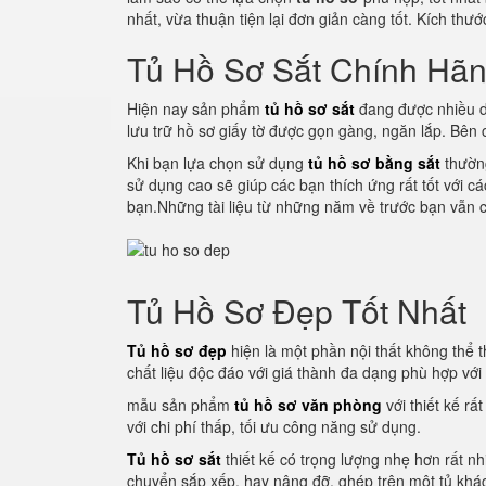
nhất, vừa thuận tiện lại đơn giản càng tốt. Kích thư
Tủ Hồ Sơ Sắt Chính Hã
Hiện nay sản phẩm
tủ hồ sơ sắt
đang được nhiều d
lưu trữ hồ sơ giấy tờ được gọn gàng, ngăn lắp. Bên
Khi bạn lựa chọn sử dụng
tủ hồ sơ bằng sắt
thường
sử dụng cao sẽ giúp các bạn thích ứng rất tốt với c
bạn.Những tài liệu từ những năm về trước bạn vẫn c
Tủ Hồ Sơ Đẹp Tốt Nhất
Tủ hồ sơ đẹp
hiện là một phần nội thất không thể th
chất liệu độc đáo với giá thành đa dạng phù hợp vớ
mẫu sản phẩm
tủ hồ sơ văn phòng
với thiết kế rấ
với chi phí thấp, tối ưu công năng sử dụng.
Tủ hồ sơ sắt
thiết kế có trọng lượng nhẹ hơn rất nh
chuyển sắp xếp, hay nâng đỡ, ghép trên một tủ khác