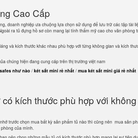
òng Cao Cấp
ng, doanh nghiệp ưa chuộng lựa chọn sử dụng để lưu trữ các tập tài li
goài ra tủ đựng hồ sơ còn mang lại tính thẩm mỹ cao cho văn phòng t
dáng và kích thước khác nhau phù hợp với từng không gian và kích thư
a chúng hiện đang cung cáp trên thị trường việt nam
 safes như nào
/
két sắt mini rẻ nhất
/
mua két sắt mini giá rẻ nhất
có kích thước phù hợp với không
 nhớ trước chọn mua bất kỳ sản phẩm tủ nào thì cũng nên mua sản p
n phòng của mình.
 bạn nên chọn những mẫu tủ có kích thước phù hợp mang lại sự tiện d