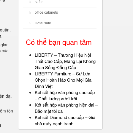
safes
office cabinets
Hotel safe
 quản,
g.
Có thể bạn quan tâm
 gian
c của
LIBERTY – Thương Hiệu Nội
Thất Cao Cấp, Mang Lại Không
Gian Sống Đẳng Cấp
LIBERTY Furniture – Sự Lựa
Chọn Hoàn Hảo Cho Mọi Gia
Đình Việt
Két sắt hộp văn phòng cao cấp
ện đại,
– Chất lượng vượt trội
.
Két sắt hộp văn phòng hiện đại –
iêm tốn
Bảo mật tối đa
Két sắt Diamond cao cấp – Giá
nhà máy cạnh tranh
i