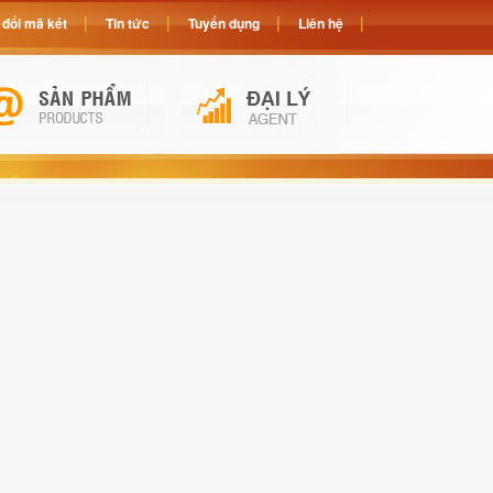
đổi mã két
Tin tức
Tuyển dụng
Liên hệ