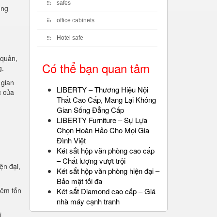
safes
ụng
office cabinets
Hotel safe
 quản,
Có thể bạn quan tâm
g.
 gian
LIBERTY – Thương Hiệu Nội
c của
Thất Cao Cấp, Mang Lại Không
Gian Sống Đẳng Cấp
LIBERTY Furniture – Sự Lựa
Chọn Hoàn Hảo Cho Mọi Gia
Đình Việt
Két sắt hộp văn phòng cao cấp
– Chất lượng vượt trội
ện đại,
Két sắt hộp văn phòng hiện đại –
.
Bảo mật tối đa
iêm tốn
Két sắt Diamond cao cấp – Giá
nhà máy cạnh tranh
i