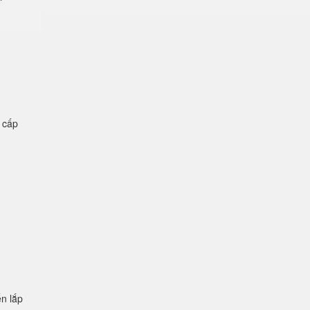
ệ cấp
n lắp