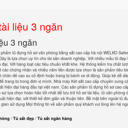
tài liệu 3 ngăn
liệu 3 ngăn
 phẩm tủ đựng hồ sơ văn phòng bằng sắt cao cấp hà nội WELKO Safe
ây là lựa chọn uy tín cho tài sản doanh nghiệp. Với nhiều mẫu tủ đẹp 
 đại. Với hàng loạt các tiêu chuẩn khắt khe. Hệ thống kiểm tra chất lư
t các chứng nhận và nhiều năm liền được lựa chọn là sản phẩm tiêu bi
Có chân đế cao su cố định hoặc trang bị bánh xe di động. Giúp kê dễ dà
 để trang bị trong đơn vị mình. Nhà máy Két sắt cao cấp chuyên cung c
ất hiện đại hàng đầu tại việt nam. Các sản phẩm tủ đựng hồ sơ cao cấ
ự lựa chọn hoàn hảo tốt nhất để lưu trữ hồ sơ tài liệu. tủ văn phòng
 hiện đại, với thiết kế đơn giản và thuận tiên. Bề mặt bên ngoài tủ đ
i gian sử dụng Mọi thông tin về sản phẩm quý khách vui lòng iên hệ ng
phòng
/
Tủ sắt đẹp
/
Tủ sắt ngân hàng