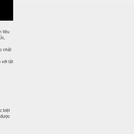
 tiêu
Úc,
o nhất
với tất
 biệt
ủ được