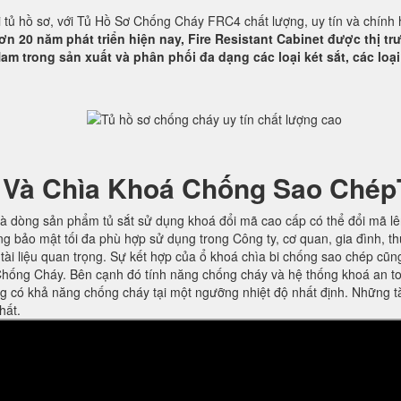
ại tủ hồ sơ, với Tủ Hồ Sơ Chống Cháy FRC4 chất lượng, uy tín và chính
ơn 20 năm phát triển hiện nay, Fire Resistant Cabinet được thị t
am trong sản xuất và phân phối đa dạng các loại két sắt, các loại
 Và Chìa Khoá Chống Sao Chép
à dòng sản phẩm tủ sắt sử dụng khoá đổi mã cao cấp có thể đổi mã l
ng bảo mật tối đa phù hợp sử dụng trong Công ty, cơ quan, gia đình, t
ờ tài liệu quan trọng. Sự kết hợp của ổ khoá chìa bi chống sao chép cũn
hống Cháy. Bên cạnh đó tính năng chống cháy và hệ thống khoá an t
ng có khả năng chống cháy tại một ngưỡng nhiệt độ nhất định. Những t
hất.