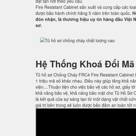
đặt tận nơi theo yêu cầu.
Fire Resistant Cabinet sản xuất và cung cấp các lo
được bảo hành chính hãng 5 năm trên toàn quốc.
H
đón nhận, là thương hiệu uy tín hàng đầu Việt N
sơ.
Hệ Thống Khoá Đổi Mã
Tủ hồ sơ Chống Cháy FRC4 Fire Resistant Cabinet l
1 triệu mã số khác nhau. Điều này giúp tăng khả nă
viện....Thuận tiện cho việc bảo vệ các hồ sơ, giấy t
khả năng bảo vệ, khả năng bảo mật cho Tủ Hồ Sơ C
là kết quả của sự sáng tạo từ một dạng vật chất cứ
giá trị bên trong sẽ luôn được bảo đảm an toàn tốt n