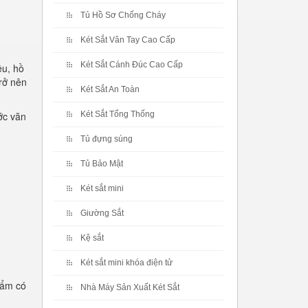
Tủ Hồ Sơ Chống Cháy
Két Sắt Vân Tay Cao Cấp
Két Sắt Cánh Đúc Cao Cấp
ệu, hồ
rở nên
Két Sắt An Toàn
ớc văn
Két Sắt Tổng Thống
Tủ đựng súng
Tủ Bảo Mật
Két sắt mini
Giường Sắt
Kệ sắt
Két sắt mini khóa điện tử
hẩm có
Nhà Máy Sản Xuất Két Sắt