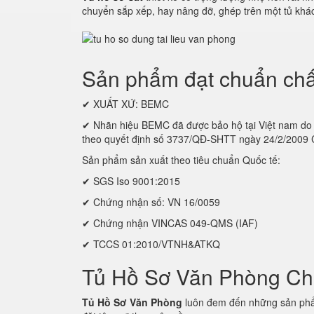
chuyển sắp xếp, hay nâng đỡ, ghép trên một tủ khác
Sản phẩm đạt chuẩn chấ
✔ XUẤT XỨ: BEMC
✔ Nhãn hiệu BEMC đã được bảo hộ tại Việt nam
theo quyết định số 3737/QĐ-SHTT ngày 24/2/2009
Sản phẩm sản xuất theo tiêu chuẩn Quốc tế:
✔ SGS Iso 9001:2015
✔ Chứng nhận số: VN 16/0059
✔ Chứng nhận VINCAS 049-QMS (IAF)
✔ TCCS 01:2010/VTNH&ATKQ
Tủ Hồ Sơ Văn Phòng C
Tủ Hồ Sơ Văn Phòng
luôn đem đến những sản phẩm