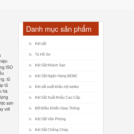
Danh mục sản phẩm
Két sắt
s
Tủ Hồ Sơ
hiện
Két Sắt Khách Sạn
ợng ISO
ểu
Két Sắt Ngân Hàng BEMC
ng. tủ
ấp tủ
Két sắt xuất khẩu mỹ welko
p hà
 đựng
Két Sắt Xuất Khẩu Cao Cấp
ược sơn
ay với
Bốt Điều Khiển Giao Thông
Két Sắt Văn Phòng
Két Sắt Chống Cháy