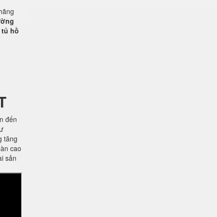
 hãng
rường
 tủ hồ
T
ên đến
hư
g tăng
oàn cao
ài sản