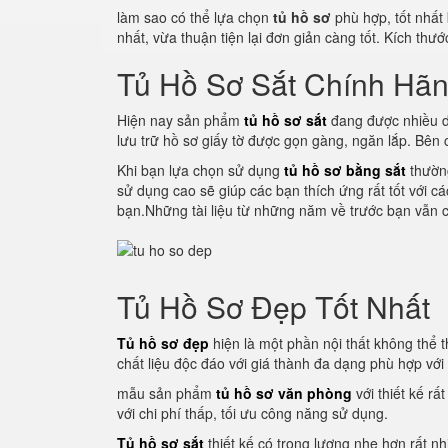
làm sao có thể lựa chọn
tủ hồ sơ
phù hợp, tốt nhất
nhất, vừa thuận tiện lại đơn giản càng tốt. Kích thư
Tủ Hồ Sơ Sắt Chính Hã
Hiện nay sản phẩm
tủ hồ sơ sắt
đang được nhiều d
lưu trữ hồ sơ giấy tờ được gọn gàng, ngăn lắp. Bên
Khi bạn lựa chọn sử dụng
tủ hồ sơ bằng sắt
thường
sử dụng cao sẽ giúp các bạn thích ứng rất tốt với c
bạn.Những tài liệu từ những năm về trước bạn vẫn c
Tủ Hồ Sơ Đẹp Tốt Nhất
Tủ hồ sơ đẹp
hiện là một phần nội thất không thể th
chất liệu độc đáo với giá thành đa dạng phù hợp vớ
mẫu sản phẩm
tủ hồ sơ văn phòng
với thiết kế rấ
với chi phí thấp, tối ưu công năng sử dụng.
Tủ hồ sơ sắt
thiết kế có trọng lượng nhẹ hơn rất nh