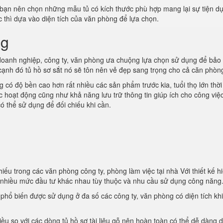
 bạn nên chọn những mẫu tủ có kích thước phù hợp mang lại sự tiện d
ớc thì dựa vào diện tích của văn phòng để lựa chọn.
ng
oanh nghiệp, công ty, văn phòng ưa chuộng lựa chọn sử dụng để bảo
 cạnh đó tủ hồ sơ sắt nó sẽ tôn nên vẻ đẹp sang trọng cho cả căn phòn
 có độ bền cao hơn rất nhiều các sản phẩm trước kia, tuổi thọ lớn thời
ác hoạt động cũng như khả năng lưu trữ thông tin giúp ích cho công việ
ó thể sử dụng để đối chiếu khi cần.
iếu trong các văn phòng công ty, phòng làm việc tại nhà Với thiết kế hi
i nhiều mức đầu tư khác nhau tùy thuộc và nhu cầu sử dụng công năng
t phổ biến được sử dụng ở đa số các công ty, văn phòng có diện tích kh
iều so với các dòng tủ hồ sơ tài liệu gỗ nên hoàn toàn có thể dễ dàng d