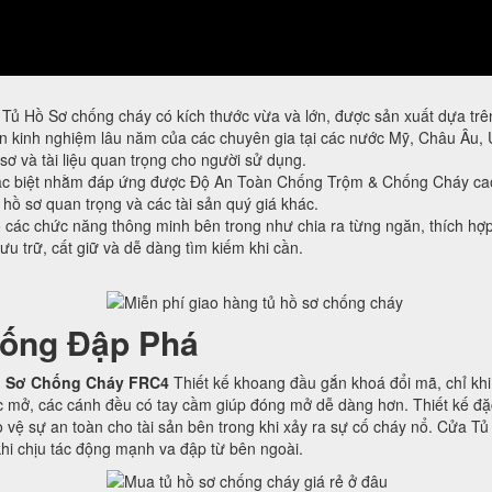
Tủ Hồ Sơ chống cháy có kích thước vừa và lớn, được sản xuất dựa trên
kinh nghiệm lâu năm của các chuyên gia tại các nước Mỹ, Châu Âu, 
sơ và tài liệu quan trọng cho người sử dụng.
ặc biệt nhằm đáp ứng được Độ An Toàn Chống Trộm & Chống Cháy ca
, hồ sơ quan trọng và các tài sản quý giá khác.
ác chức năng thông minh bên trong như chia ra từng ngăn, thích hợp 
lưu trữ, cất giữ và dễ dàng tìm kiếm khi cần.
ống Đập Phá
 Sơ Chống Cháy FRC4
Thiết kế khoang đầu gắn khoá đổi mã, chỉ khi
 mở, các cánh đều có tay cầm giúp đóng mở dễ dàng hơn. Thiết kế đặc
 vệ sự an toàn cho tài sản bên trong khi xảy ra sự cố cháy nổ. Cửa T
hi chịu tác động mạnh va đập từ bên ngoài.