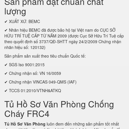
Sản phẩm đạt chuẩn chất
lượng
✔ XUẤT XỨ: BEMC
✔ Nhãn hiệu BEMC đã được bảo hộ tại Việt nam do CỤC SỞ
HỮU TRÍ TUỆ CẤP TỪ NĂM 2009 (được Cục Sở Hữu Trí Tuệ cấp
theo quyết định số 3737/QĐ-SHTT ngày 24/2/2009 Chứng nhận
nhãn hiệu số: 120132)
Sản phẩm sản xuất theo tiêu chuẩn Quốc tế:
✔ SGS Iso 9001:2015
✔ Chứng nhận số: VN 16/0059
✔ Chứng nhận VINCAS 049-QMS (IAF)
✔ TCCS 01:2010/VTNH&ATKQ
Tủ Hồ Sơ Văn Phòng Chống
Cháy FRC4
Tủ Hồ Sơ Văn Phòng
luôn đem đến những sản phẩm tốt nhất