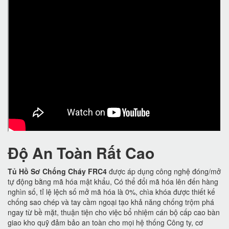
Độ An Toàn Rất Cao
Tủ Hồ Sơ Chống Cháy FRC4
được áp dụng công nghệ đóng/mở
tự động bằng mã hóa mật khẩu, Có thể đổi mã hóa lên đến hàng
nghìn số, tỉ lệ lệch số mở mã hóa là 0%, chìa khóa được thiết kế
chống sao chép và tay cầm ngoại tạo khả năng chống trộm phá
ngay từ bề mặt, thuận tiện cho việc bổ nhiệm cán bộ cấp cao bàn
giao kho quỹ đảm bảo an toàn cho mọi hệ thống Công ty, cơ