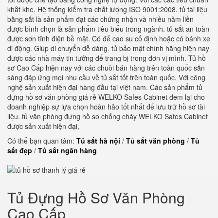
khắt khe. Hệ thống kiểm tra chất lượng ISO 9001:2008. tủ tài liệu
bằng sắt là sản phẩm đạt các chứng nhận và nhiều năm liền
được bình chọn là sản phẩm tiêu biểu trong ngành. tủ sắt an toàn
được sơn tĩnh điện bề mặt. Có đế cao su cố định hoặc có bánh xe
di động. Giúp di chuyển dễ dàng. tủ bảo mật chính hãng hiện nay
được các nhà máy tin tưởng để trang bị trong đơn vị mình. Tủ hồ
sơ Cao Cấp hiện nay với các chuỗi bán hàng trên toàn quốc sẵn
sàng đáp ứng mọi nhu cầu về tủ sắt tốt trên toàn quốc. Với công
nghệ sản xuất hiện đại hàng đầu tại việt nam. Các sản phẩm tủ
đựng hồ sơ văn phòng giá rẻ WELKO Safes Cabinet đem lại cho
doanh nghiệp sự lựa chọn hoàn hảo tốt nhất để lưu trữ hồ sơ tài
liệu. tủ văn phòng đựng hồ sơ chống cháy WELKO Safes Cabinet
được sản xuất hiện đại,
Có thể bạn quan tâm:
Tủ sắt hà nội
/
Tủ sắt văn phòng
/
Tủ
sắt đẹp
/
Tủ sắt ngân hàng
Tủ Đựng Hồ Sơ Văn Phòng
Cao Cấp