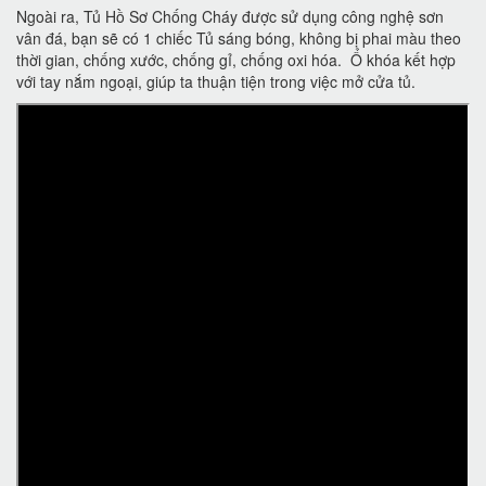
Ngoài ra, Tủ Hồ Sơ Chống Cháy được sử dụng công nghệ sơn
vân đá, bạn sẽ có 1 chiếc Tủ sáng bóng, không bị phai màu theo
thời gian, chống xước, chống gỉ, chống oxi hóa. Ổ khóa kết hợp
với tay nắm ngoại, giúp ta thuận tiện trong việc mở cửa tủ.