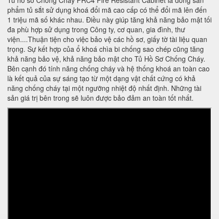
Tủ hồ sơ Chống Cháy FRC4 Fire Resistant Cabinet là dòng sản
phẩm tủ sắt sử dụng khoá đổi mã cao cấp có thể đổi mã lên đến
1 triệu mã số khác nhau. Điều này giúp tăng khả năng bảo mật tối
đa phù hợp sử dụng trong Công ty, cơ quan, gia đình, thư
viện....Thuận tiện cho việc bảo vệ các hồ sơ, giấy tờ tài liệu quan
trọng. Sự kết hợp của ổ khoá chìa bi chống sao chép cũng tăng
khả năng bảo vệ, khả năng bảo mật cho Tủ Hồ Sơ Chống Cháy.
Bên cạnh đó tính năng chống cháy và hệ thống khoá an toàn cao
là kết quả của sự sáng tạo từ một dạng vật chất cứng có khả
năng chống cháy tại một ngưỡng nhiệt độ nhất định. Những tài
sản giá trị bên trong sẽ luôn được bảo đảm an toàn tốt nhất.