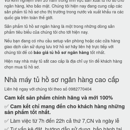
Với kinh nghiệm trên 20 năm trong lĩnh vực sản xuất tủ hồ sơ cho
ngân hàng, kho bảo mật. Chúng tôi hiện nay đang cung cấp các
sản phẩm tủ hồ sơ cho thị trường trong nước và xuất khẩu ra các
quốc gia trên toàn thế giới.
Sản phẩm tủ hồ sơ ngân hàng là một trong những dòng sản
phẩm tiêu biểu của chúng tôi cho tới hiện nay.
Nếu bạn đang có nhu cầu setup văn phòng hoặc các cửa hàng
giao dịch cần sử dụng lưu trữ hồ sơ hãy liên hệ trực tiếp với
chúng tôi để có
báo giá tủ hồ sơ ngân hàng
tốt nhất.
Hiện nay nhà máy tủ sắt cao cấp là địa chỉ uy tín để khách hàng
chọn mua tủ hồ sơ.
Nhà máy tủ hồ sơ ngân hàng cao cấp
Liên hệ ngay với chúng tôi theo số 0982770404
Cam kết
sản phẩm chính hãng và mới 100%
✅
Cam kết
chỉ mang đến cho khách hàng những
sản phẩm tốt nhất.
✅ Làm việc từ 7h đến 22h cả thứ 7,CN và ngày lễ
✅ Tư vấn kê đặt, hướng dẫn sử dụng, bảo hành tại