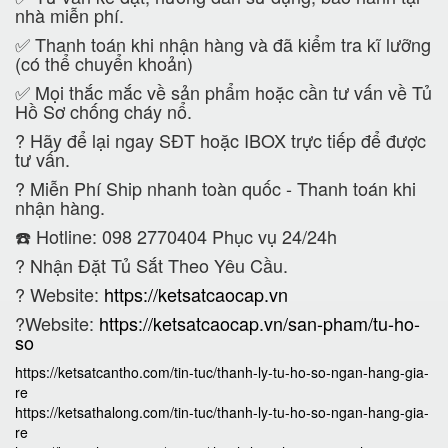
nhà miễn phí.
✅ Thanh toán khi nhận hàng và đã kiểm tra kĩ lưỡng
(có thể chuyển khoản)
✅ Mọi thắc mắc về sản phẩm hoặc cần tư vấn về Tủ
Hồ Sơ chống cháy nổ.
?
Hãy để lại ngay SĐT hoặc IBOX trực tiếp để được
tư vấn.
?
Miễn Phí Ship nhanh toàn quốc - Thanh toán khi
nhận hàng.
☎️ Hotline: 098 2770404 Phục vụ 24/24h
?
Nhận Đặt Tủ Sắt Theo Yêu Cầu.
? Website:
https://ketsatcaocap.vn
?Website:
https://ketsatcaocap.vn/san-pham/tu-ho-
so
https://ketsatcantho.com/tin-tuc/thanh-ly-tu-ho-so-ngan-hang-gia-
re
https://ketsathalong.com/tin-tuc/thanh-ly-tu-ho-so-ngan-hang-gia-
re