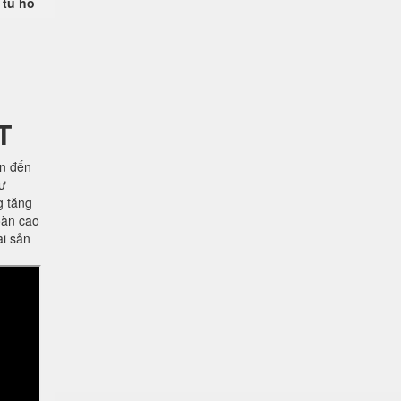
 tủ hồ
T
ên đến
hư
g tăng
oàn cao
ài sản