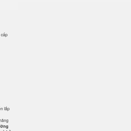
ệ cấp
n lắp
 hãng
rường