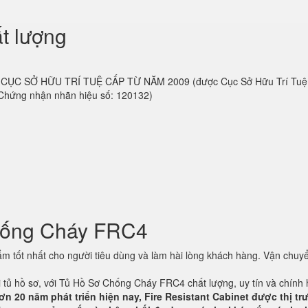
t lượng
 do CỤC SỞ HỮU TRÍ TUỆ CẤP TỪ NĂM 2009 (được Cục Sở Hữu Trí Tu
 Chứng nhận nhãn hiệu số: 120132)
hống Cháy FRC4
 tốt nhất cho người tiêu dùng và làm hài lòng khách hàng. Vận chuyể
ại tủ hồ sơ, với Tủ Hồ Sơ Chống Cháy FRC4 chất lượng, uy tín và chính
ơn 20 năm phát triển hiện nay, Fire Resistant Cabinet được thị t