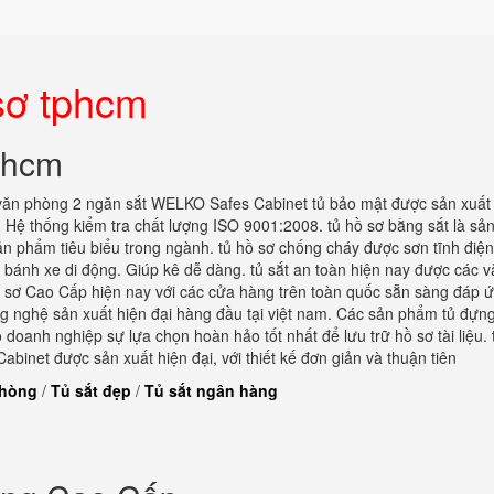
 sơ tphcm
tphcm
văn phòng 2 ngăn sắt WELKO Safes Cabinet tủ bảo mật được sản xuất
. Hệ thống kiểm tra chất lượng ISO 9001:2008. tủ hồ sơ bằng sắt là s
ản phẩm tiêu biểu trong ngành. tủ hồ sơ chống cháy được sơn tĩnh điệ
t bánh xe di động. Giúp kê dễ dàng. tủ sắt an toàn hiện nay được các 
hồ sơ Cao Cấp hiện nay với các cửa hàng trên toàn quốc sẵn sàng đáp 
ng nghệ sản xuất hiện đại hàng đầu tại việt nam. Các sản phẩm tủ đựn
oanh nghiệp sự lựa chọn hoàn hảo tốt nhất để lưu trữ hồ sơ tài liệu. 
net được sản xuất hiện đại, với thiết kế đơn giản và thuận tiên
phòng
/
Tủ sắt đẹp
/
Tủ sắt ngân hàng