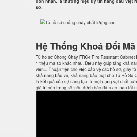
đón nhận, là thương hiệu uy tín hàng đầu Việt N
sơ.
Hệ Thống Khoá Đổi Mã
Tủ hồ sơ Chống Cháy FRC4 Fire Resistant Cabinet l
1 triệu mã số khác nhau. Điều này giúp tăng khả nă
viện....Thuận tiện cho việc bảo vệ các hồ sơ, giấy t
khả năng bảo vệ, khả năng bảo mật cho Tủ Hồ Sơ C
là kết quả của sự sáng tạo từ một dạng vật chất cứ
giá trị bên trong sẽ luôn được bảo đảm an toàn tốt n