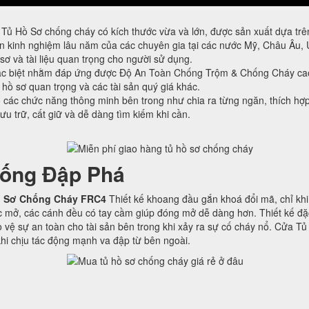
Tủ Hồ Sơ chống cháy có kích thước vừa và lớn, được sản xuất dựa trên
kinh nghiệm lâu năm của các chuyên gia tại các nước Mỹ, Châu Âu, 
sơ và tài liệu quan trọng cho người sử dụng.
ặc biệt nhằm đáp ứng được Độ An Toàn Chống Trộm & Chống Cháy ca
, hồ sơ quan trọng và các tài sản quý giá khác.
ác chức năng thông minh bên trong như chia ra từng ngăn, thích hợp 
lưu trữ, cất giữ và dễ dàng tìm kiếm khi cần.
ống Đập Phá
 Sơ Chống Cháy FRC4
Thiết kế khoang đầu gắn khoá đổi mã, chỉ khi
 mở, các cánh đều có tay cầm giúp đóng mở dễ dàng hơn. Thiết kế đặc
 vệ sự an toàn cho tài sản bên trong khi xảy ra sự cố cháy nổ. Cửa T
hi chịu tác động mạnh va đập từ bên ngoài.