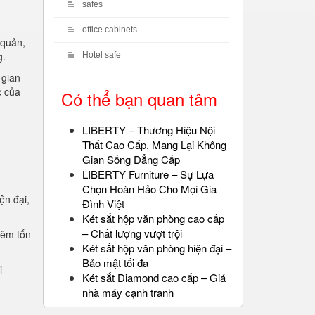
safes
office cabinets
 quản,
g.
Hotel safe
 gian
c của
Có thể bạn quan tâm
LIBERTY – Thương Hiệu Nội
Thất Cao Cấp, Mang Lại Không
Gian Sống Đẳng Cấp
LIBERTY Furniture – Sự Lựa
Chọn Hoàn Hảo Cho Mọi Gia
ện đại,
Đình Việt
.
Két sắt hộp văn phòng cao cấp
– Chất lượng vượt trội
iêm tốn
Két sắt hộp văn phòng hiện đại –
Bảo mật tối đa
i
Két sắt Diamond cao cấp – Giá
nhà máy cạnh tranh