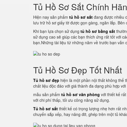
Tủ Hồ Sơ Sắt Chính Hã
Hiện nay sản phẩm
tủ hồ sơ sắt
đang được nhiều d
lưu trữ hồ sơ giấy tờ được gọn gàng, ngăn lắp. Bên
Khi bạn lựa chọn sử dụng
tủ hồ sơ bằng sắt
thường
sử dụng cao sẽ giúp các bạn thích ứng rất tốt với c
bạn.Những tài liệu từ những năm về trước bạn vẫn c
Tủ Hồ Sơ Đẹp Tốt Nhất
Tủ hồ sơ đẹp
hiện là một phần nội thất không thể th
chất liệu độc đáo với giá thành đa dạng phù hợp vớ
mẫu sản phẩm
tủ hồ sơ văn phòng
với thiết kế rấ
với chi phí thấp, tối ưu công năng sử dụng.
Tủ hồ sơ sắt
thiết kế có trọng lượng nhẹ hơn rất nh
chuyển sắp xếp, hay nâng đỡ, ghép trên một tủ khác