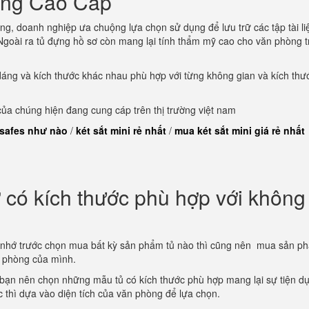
òng Cao Cấp
ng, doanh nghiệp ưa chuộng lựa chọn sử dụng để lưu trữ các tập tài li
goài ra tủ đựng hồ sơ còn mang lại tính thẩm mỹ cao cho văn phòng t
dáng và kích thước khác nhau phù hợp với từng không gian và kích thư
a chúng hiện đang cung cáp trên thị trường việt nam
 safes như nào
/
két sắt mini rẻ nhất
/
mua két sắt mini giá rẻ nhất
có kích thước phù hợp với không
 nhớ trước chọn mua bất kỳ sản phẩm tủ nào thì cũng nên mua sản p
n phòng của mình.
 bạn nên chọn những mẫu tủ có kích thước phù hợp mang lại sự tiện d
ớc thì dựa vào diện tích của văn phòng để lựa chọn.