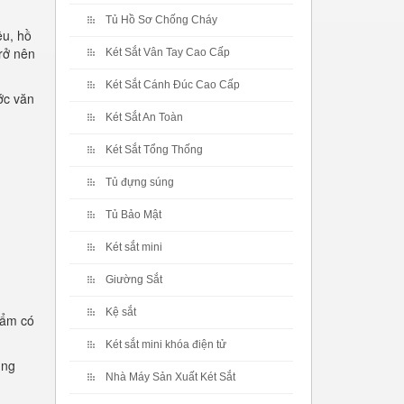
Tủ Hồ Sơ Chống Cháy
ệu, hồ
rở nên
Két Sắt Vân Tay Cao Cấp
Két Sắt Cánh Đúc Cao Cấp
ớc văn
Két Sắt An Toàn
Két Sắt Tổng Thống
Tủ đựng súng
Tủ Bảo Mật
Két sắt mini
Giường Sắt
Kệ sắt
hẩm có
Két sắt mini khóa điện tử
ụng
Nhà Máy Sản Xuất Két Sắt