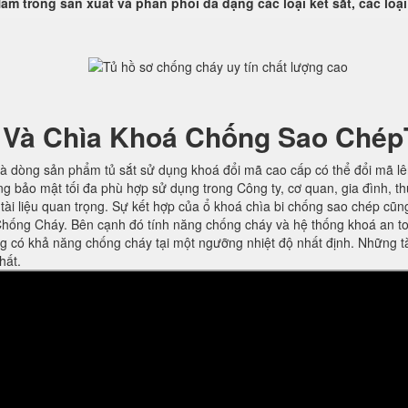
am trong sản xuất và phân phối đa dạng các loại két sắt, các loại
 Và Chìa Khoá Chống Sao Chép
à dòng sản phẩm tủ sắt sử dụng khoá đổi mã cao cấp có thể đổi mã l
ng bảo mật tối đa phù hợp sử dụng trong Công ty, cơ quan, gia đình, t
ờ tài liệu quan trọng. Sự kết hợp của ổ khoá chìa bi chống sao chép cũn
hống Cháy. Bên cạnh đó tính năng chống cháy và hệ thống khoá an t
ng có khả năng chống cháy tại một ngưỡng nhiệt độ nhất định. Những t
hất.