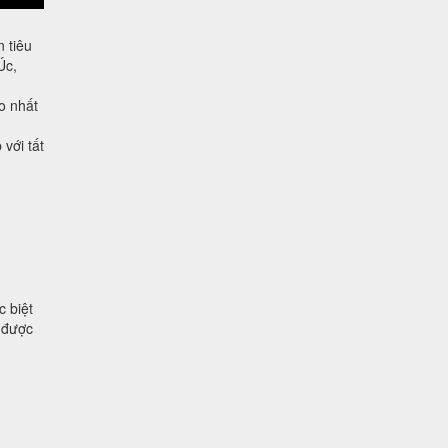
 tiêu
Úc,
o nhất
với tất
 biệt
ủ được