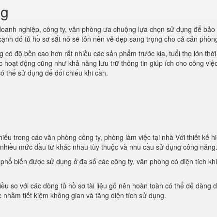
ng
oanh nghiệp, công ty, văn phòng ưa chuộng lựa chọn sử dụng để bảo
 cạnh đó tủ hồ sơ sắt nó sẽ tôn nên vẻ đẹp sang trọng cho cả căn phòn
 có độ bền cao hơn rất nhiều các sản phẩm trước kia, tuổi thọ lớn thời
ác hoạt động cũng như khả năng lưu trữ thông tin giúp ích cho công việ
ó thể sử dụng để đối chiếu khi cần.
iếu trong các văn phòng công ty, phòng làm việc tại nhà Với thiết kế hi
i nhiều mức đầu tư khác nhau tùy thuộc và nhu cầu sử dụng công năng
t phổ biến được sử dụng ở đa số các công ty, văn phòng có diện tích kh
iều so với các dòng tủ hồ sơ tài liệu gỗ nên hoàn toàn có thể dễ dàng d
 nhằm tiết kiệm không gian và tăng diện tích sử dụng.