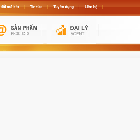
đổi mã két
Tin tức
Tuyển dụng
Liên hệ