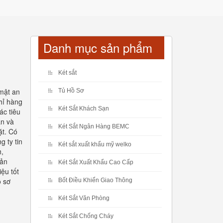
Danh mục sản phẩm
Két sắt
mật an
Tủ Hồ Sơ
hỉ hàng
Két Sắt Khách Sạn
ác tiêu
ận và
Két Sắt Ngân Hàng BEMC
ặt. Có
 ty tin
Két sắt xuất khẩu mỹ welko
h,
Sản
Két Sắt Xuất Khẩu Cao Cấp
ệu tốt
ồ sơ
Bốt Điều Khiển Giao Thông
Két Sắt Văn Phòng
Két Sắt Chống Cháy