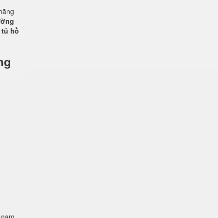
 hãng
rường
 tủ hồ
ng
t nam.