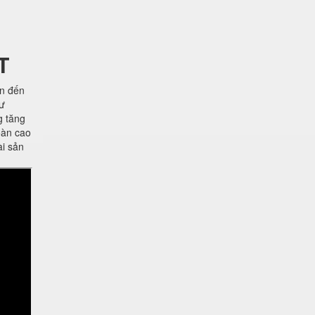
T
ên đến
hư
g tăng
oàn cao
ài sản