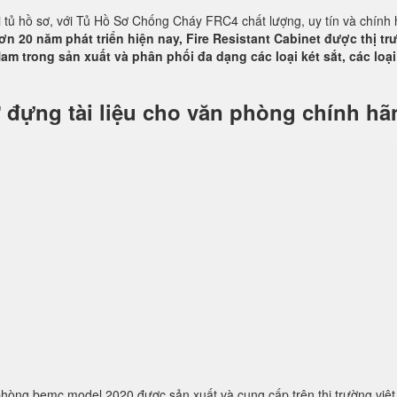
ại tủ hồ sơ, với Tủ Hồ Sơ Chống Cháy FRC4 chất lượng, uy tín và chính
ơn 20 năm phát triển hiện nay, Fire Resistant Cabinet được thị t
am trong sản xuất và phân phối đa dạng các loại két sắt, các loại
 đựng tài liệu cho văn phòng chính hã
n phòng bemc model 2020 được sản xuất và cung cấp trên thị trường việ