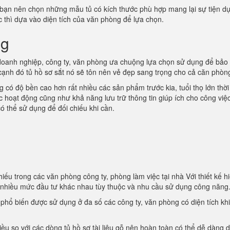
 bạn nên chọn những mẫu tủ có kích thước phù hợp mang lại sự tiện d
ớc thì dựa vào diện tích của văn phòng để lựa chọn.
ng
oanh nghiệp, công ty, văn phòng ưa chuộng lựa chọn sử dụng để bảo
 cạnh đó tủ hồ sơ sắt nó sẽ tôn nên vẻ đẹp sang trọng cho cả căn phòn
 có độ bền cao hơn rất nhiều các sản phẩm trước kia, tuổi thọ lớn thời
ác hoạt động cũng như khả năng lưu trữ thông tin giúp ích cho công việ
ó thể sử dụng để đối chiếu khi cần.
iếu trong các văn phòng công ty, phòng làm việc tại nhà Với thiết kế hi
i nhiều mức đầu tư khác nhau tùy thuộc và nhu cầu sử dụng công năng
t phổ biến được sử dụng ở đa số các công ty, văn phòng có diện tích kh
iều so với các dòng tủ hồ sơ tài liệu gỗ nên hoàn toàn có thể dễ dàng d