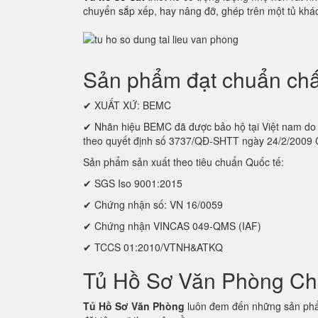
chuyển sắp xếp, hay nâng đỡ, ghép trên một tủ khác
Sản phẩm đạt chuẩn chấ
✔ XUẤT XỨ: BEMC
✔ Nhãn hiệu BEMC đã được bảo hộ tại Việt nam
theo quyết định số 3737/QĐ-SHTT ngày 24/2/2009
Sản phẩm sản xuất theo tiêu chuẩn Quốc tế:
✔ SGS Iso 9001:2015
✔ Chứng nhận số: VN 16/0059
✔ Chứng nhận VINCAS 049-QMS (IAF)
✔ TCCS 01:2010/VTNH&ATKQ
Tủ Hồ Sơ Văn Phòng C
Tủ Hồ Sơ Văn Phòng
luôn đem đến những sản phẩm