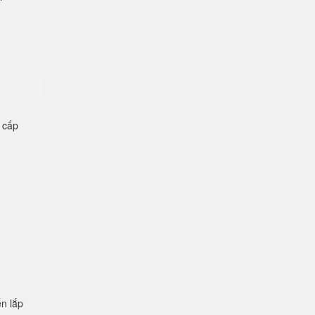
ệ cấp
n lắp