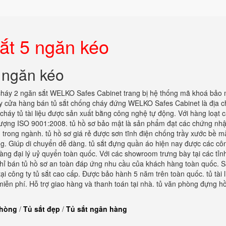
sắt 5 ngăn kéo
5 ngăn kéo
cháy 2 ngăn sắt WELKO Safes Cabinet trang bị hệ thống mã khoá bảo 
nay cửa hàng bán tủ sắt chống cháy đứng WELKO Safes Cabinet là địa c
háy tủ tài liệu được sản xuất bằng công nghệ tự động. Với hàng loạt c
 lượng ISO 9001:2008. tủ hồ sơ bảo mật là sản phẩm đạt các chứng nh
 trong ngành. tủ hồ sơ giá rẻ được sơn tĩnh điện chống trầy xước bề m
g. Giúp di chuyển dễ dàng. tủ sắt đựng quần áo hiện nay được các công
àng đại lý uỷ quyển toàn quốc. Với các showroom trưng bày tại các tỉn
a chỉ bán tủ hồ sơ an toàn đáp ứng nhu cầu của khách hàng toàn quốc. 
 công ty tủ sắt cao cấp. Được bảo hành 5 năm trên toàn quốc. tủ tài li
miễn phí. Hỗ trợ giao hàng và thanh toán tại nhà. tủ văn phòng đựng h
phòng
/
Tủ sắt đẹp
/
Tủ sắt ngân hàng