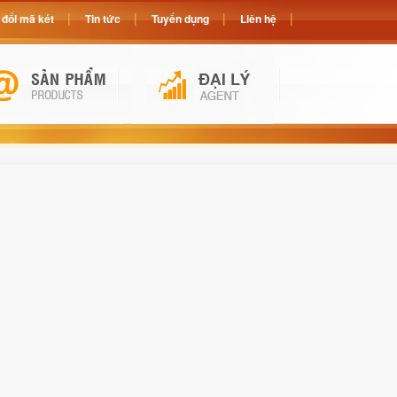
đổi mã két
Tin tức
Tuyển dụng
Liên hệ