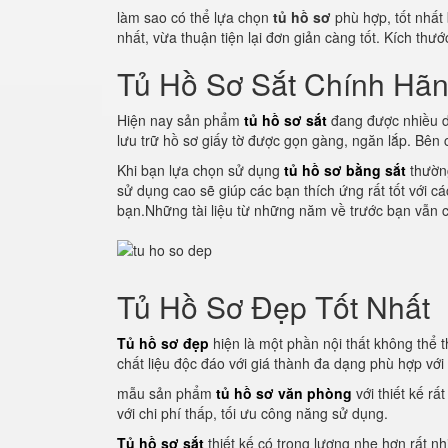
làm sao có thể lựa chọn
tủ hồ sơ
phù hợp, tốt nhất
nhất, vừa thuận tiện lại đơn giản càng tốt. Kích thư
Tủ Hồ Sơ Sắt Chính Hã
Hiện nay sản phẩm
tủ hồ sơ sắt
đang được nhiều d
lưu trữ hồ sơ giấy tờ được gọn gàng, ngăn lắp. Bên
Khi bạn lựa chọn sử dụng
tủ hồ sơ bằng sắt
thường
sử dụng cao sẽ giúp các bạn thích ứng rất tốt với c
bạn.Những tài liệu từ những năm về trước bạn vẫn c
Tủ Hồ Sơ Đẹp Tốt Nhất
Tủ hồ sơ đẹp
hiện là một phần nội thất không thể th
chất liệu độc đáo với giá thành đa dạng phù hợp vớ
mẫu sản phẩm
tủ hồ sơ văn phòng
với thiết kế rấ
với chi phí thấp, tối ưu công năng sử dụng.
Tủ hồ sơ sắt
thiết kế có trọng lượng nhẹ hơn rất nh