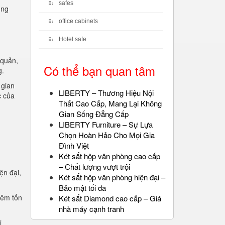
safes
ụng
office cabinets
Hotel safe
 quản,
Có thể bạn quan tâm
g.
 gian
LIBERTY – Thương Hiệu Nội
c của
Thất Cao Cấp, Mang Lại Không
Gian Sống Đẳng Cấp
LIBERTY Furniture – Sự Lựa
Chọn Hoàn Hảo Cho Mọi Gia
Đình Việt
Két sắt hộp văn phòng cao cấp
– Chất lượng vượt trội
ện đại,
Két sắt hộp văn phòng hiện đại –
.
Bảo mật tối đa
iêm tốn
Két sắt Diamond cao cấp – Giá
nhà máy cạnh tranh
i