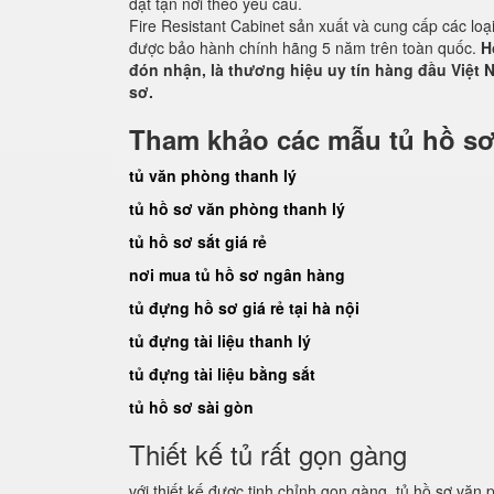
đặt tận nơi theo yêu cầu.
Fire Resistant Cabinet sản xuất và cung cấp các lo
được bảo hành chính hãng 5 năm trên toàn quốc.
H
đón nhận, là thương hiệu uy tín hàng đầu Việt N
sơ.
Tham khảo các mẫu tủ hồ sơ
tủ văn phòng thanh lý
tủ hồ sơ văn phòng thanh lý
tủ hồ sơ sắt giá rẻ
nơi mua tủ hồ sơ ngân hàng
tủ đựng hồ sơ giá rẻ tại hà nội
tủ đựng tài liệu thanh lý
tủ đựng tài liệu bằng sắt
tủ hồ sơ sài gòn
Thiết kế tủ rất gọn gàng
với thiết kế được tinh chỉnh gọn gàng. tủ hồ sơ vă