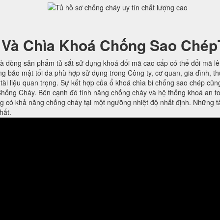
 Và Chìa Khoá Chống Sao Chép
à dòng sản phẩm tủ sắt sử dụng khoá đổi mã cao cấp có thể đổi mã l
ng bảo mật tối đa phù hợp sử dụng trong Công ty, cơ quan, gia đình, t
ờ tài liệu quan trọng. Sự kết hợp của ổ khoá chìa bi chống sao chép cũn
hống Cháy. Bên cạnh đó tính năng chống cháy và hệ thống khoá an t
ng có khả năng chống cháy tại một ngưỡng nhiệt độ nhất định. Những t
hất.