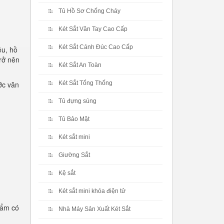
Tủ Hồ Sơ Chống Cháy
Két Sắt Vân Tay Cao Cấp
Két Sắt Cánh Đúc Cao Cấp
ệu, hồ
rở nên
Két Sắt An Toàn
ớc văn
Két Sắt Tổng Thống
Tủ đựng súng
Tủ Bảo Mật
Két sắt mini
Giường Sắt
Kệ sắt
Két sắt mini khóa điện tử
hẩm có
Nhà Máy Sản Xuất Két Sắt