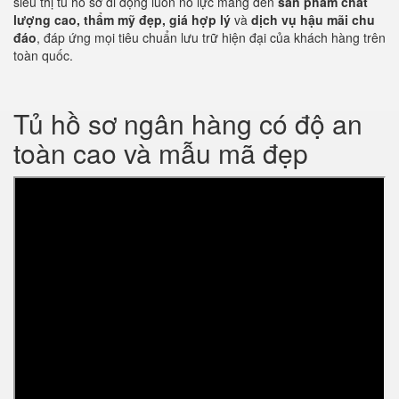
siêu thị tủ hồ sơ di động luôn nỗ lực mang đến
sản phẩm chất
lượng cao, thẩm mỹ đẹp, giá hợp lý
và
dịch vụ hậu mãi chu
đáo
, đáp ứng mọi tiêu chuẩn lưu trữ hiện đại của khách hàng trên
toàn quốc.
Tủ hồ sơ ngân hàng có độ an
toàn cao và mẫu mã đẹp