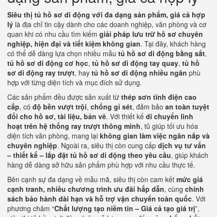
Siêu thị tủ hồ sơ di động với đa dạng sản phẩm, giá cả hợp
lý
là địa chỉ tin cậy dành cho các doanh nghiệp, văn phòng và cơ
quan khi có nhu cầu tìm kiếm
giải pháp lưu trữ hồ sơ chuyên
nghiệp, hiện đại và tiết kiệm không gian
. Tại đây, khách hàng
có thể dễ dàng lựa chọn nhiều mẫu
tủ hồ sơ di động bằng sắt
,
tủ hồ sơ di động cơ học
,
tủ hồ sơ di động tay quay
,
tủ hồ
sơ di động ray trượt
, hay
tủ hồ sơ di động nhiều ngăn
phù
hợp với từng diện tích và mục đích sử dụng.
Các sản phẩm đều được sản xuất từ
thép sơn tĩnh điện cao
cấp
, có
độ bền vượt trội
,
chống gỉ sét
, đảm bảo
an toàn tuyệt
đối cho hồ sơ, tài liệu, bản vẽ
. Với thiết kế
di chuyển linh
hoạt trên hệ thống ray trượt thông minh
, tủ giúp tối ưu hóa
diện tích văn phòng, mang lại
không gian làm việc ngăn nắp và
chuyên nghiệp
. Ngoài ra, siêu thị còn cung cấp
dịch vụ tư vấn
– thiết kế – lắp đặt tủ hồ sơ di động theo yêu cầu
, giúp khách
hàng dễ dàng sở hữu sản phẩm phù hợp với nhu cầu thực tế.
Bên cạnh sự đa dạng về mẫu mã, siêu thị còn cam kết
mức giá
cạnh tranh, nhiều chương trình ưu đãi hấp dẫn
, cùng
chính
sách bảo hành dài hạn và hỗ trợ vận chuyển toàn quốc
. Với
phương châm “
Chất lượng tạo niềm tin – Giá cả tạo giá trị
”,