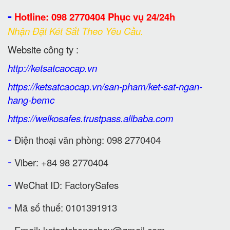
-
Hotline: 098 2770404 Phục vụ 24/24h
Nhận Đặt Két Sắt Theo Yêu Cầu.
Website công ty :
http://ketsatcaocap.vn
https://ketsatcaocap.vn/san-pham/ket-sat-ngan-
hang-bemc
https://welkosafes.trustpass.alibaba.com
-
Điện thoại văn phòng: 098 2770404
-
Viber: +84 98 2770404
-
WeChat ID: FactorySafes
-
Mã số thuế: 0101391913
-