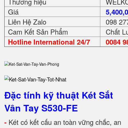
Thương hiệu
WELKO 
Giá
5,400,
Liên Hệ Zalo
098 27
Cam Kết Sản Phẩm
Chất Lư
Hotline International 24/7
0084 98
Đặc tính kỹ thuật Két Sắt
Vân Tay S530-FE
Két có kết cấu an toàn vững chắc, an
-