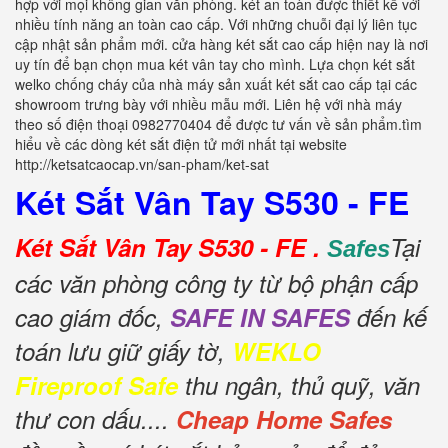
hợp với mọi không gian văn phòng. két an toàn được thiết kế với
nhiều tính năng an toàn cao cấp. Với những chuỗi đại lý liên tục
cập nhật sản phẩm mới. cửa hàng két sắt cao cấp hiện nay là nơi
uy tín để bạn chọn mua két vân tay cho mình. Lựa chọn két sắt
welko chống cháy của nhà máy sản xuất két sắt cao cấp tại các
showroom trưng bày với nhiều mẫu mới. Liên hệ với nhà máy
theo số điện thoại 0982770404 để được tư vấn về sản phẩm.tìm
hiểu về các dòng két sắt điện tử mới nhất tại website
http://ketsatcaocap.vn/san-pham/ket-sat
Két Sắt Vân Tay S530 - FE
Két Sắt Vân Tay S530 - FE .
Tại
Safes
các văn phòng công ty từ bộ phận cấp
cao giám đốc,
SAFE IN SAFES
đến kế
toán lưu giữ giấy tờ,
WEKLO
Fireproof Safe
thu ngân, thủ quỹ, văn
thư con dấu....
Cheap Home Safes